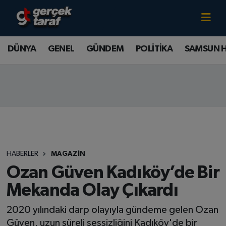
Canlı TV İzle
DÜNYA
Samsun Nöbetçi Eczaneler
DÜNYA
GENEL
GÜNDEM
POLİTİKA
SAMSUN 
GENEL
Samsun Hava Durumu
GÜNDEM
Samsun Namaz Vakitleri
POLİTİKA
Samsun Trafik Yoğunluk Haritası
SAMSUN HABER
Süper Lig Puan Durumu ve Fikstür
HABERLER
MAGAZİN
SAMSUNSPOR
Tüm Manşetler
Ozan Güven Kadıköy’de Bir
Mekanda Olay Çıkardı
SAĞLIK
Son Dakika Haberleri
2020 yılındaki darp olayıyla gündeme gelen Ozan
TEKNOLOJİ
Haber Arşivi
Güven, uzun süreli sessizliğini Kadıköy'de bir