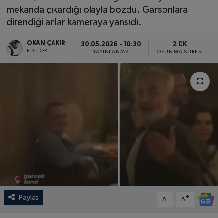
mekanda çıkardığı olayla bozdu. Garsonlara
SPOR
direndiği anlar kameraya yansıdı.
EKONOMİ
OKAN ÇAKIR
30.05.2026 - 10:30
2 DK
EDITÖR
YAYINLANMA
OKUNMA SÜRESI
TEKNOLOJİ
YAŞAM
YEMEK
Paylaş
-
+
A
A