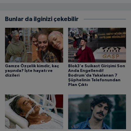
Bunlar da ilginizi çekebilir
Gamze Özçelik kimdir, kaç
Blok3'e Suikast Girişimi Son
yaşında? İşte hayatı ve
Anda Engellendi!
dizileri
Bodrum'da Yakalanan 7
Şüphelinin Telefonundan
Plan Çıktı