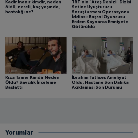
Kadir İnanır kimdir, neden
TRT'nin "Ateş Denizi" Dizisi
öldü, nereli, kaç yaşında,
Setine Uyuşturucu
hastalığı ne?
Soruşturması Operasyonu
İddiası: Başrol Oyuncusu
Erdem Kaynarca Emniyete
Götürüldü
Rıza Tamer Kimdir Neden
İbrahim Tatlıses Ameliyat
Öldü? Savcılık İnceleme
Oldu, Hastane Son Dakika
Başlattı
Açıklaması Son Durumu
Yorumlar