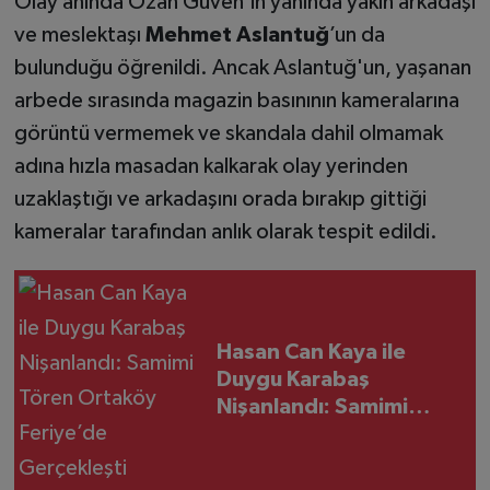
Olay anında Ozan Güven’in yanında yakın arkadaşı
ve meslektaşı
Mehmet Aslantuğ
’un da
bulunduğu öğrenildi. Ancak Aslantuğ'un, yaşanan
arbede sırasında magazin basınının kameralarına
görüntü vermemek ve skandala dahil olmamak
adına hızla masadan kalkarak olay yerinden
uzaklaştığı ve arkadaşını orada bırakıp gittiği
kameralar tarafından anlık olarak tespit edildi.
Hasan Can Kaya ile
Duygu Karabaş
Nişanlandı: Samimi
Tören Ortaköy
Feriye’de Gerçekleşti