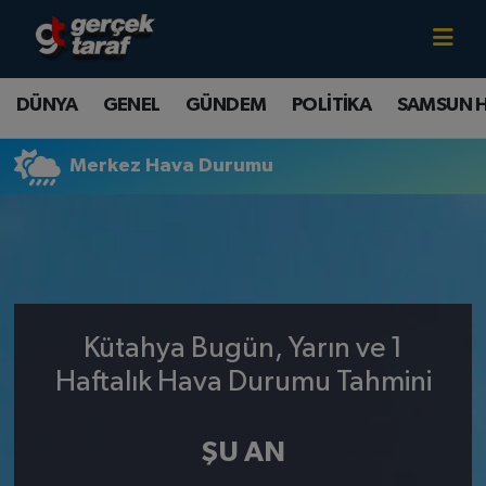
Canlı TV İzle
DÜNYA
Samsun Nöbetçi Eczaneler
DÜNYA
GENEL
GÜNDEM
POLİTİKA
SAMSUN 
GENEL
Samsun Hava Durumu
Merkez Hava Durumu
GÜNDEM
Samsun Namaz Vakitleri
POLİTİKA
Samsun Trafik Yoğunluk Haritası
SAMSUN HABER
Süper Lig Puan Durumu ve Fikstür
Kütahya Bugün, Yarın ve 1
SAMSUNSPOR
Tüm Manşetler
Haftalık Hava Durumu Tahmini
SAĞLIK
Son Dakika Haberleri
ŞU AN
TEKNOLOJİ
Haber Arşivi