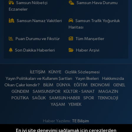
Samsun Nöbetçi
Samsun Hava Durumu
Eczaneler
Samsun Namaz Vakitleri
Samsun Trafik Yoğunluk
Haritası
Puan Durumu ve Fikstür
Tüm Manşetler
Son Dakika Haberleri
Haber Arşivi
İLETİŞİM
KÜNYE
Gizlilik Sözleşmesi
Yayın Politikaları ve Kullanım Şartları
Yayın İlkeleri
Hakkımızda
Okan Çakır kimdir?
BİLİM
DÜNYA
EĞİTİM
EKONOMİ
GENEL
GÜNDEM
SAMSUNSPOR
KÜLTÜR - SANAT
MAGAZİN
POLİTİKA
SAĞLIK
SAMSUN HABER
SPOR
TEKNOLOJİ
YAŞAM
YEMEK
Haber Yazılımı:
TE Bilişim
En iyi site deneyimi sağlamak için çerezlerden