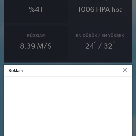
%41
1006 HPA
hpa
RÜZGAR
EN DÜŞÜK / EN YÜKSEK
°
°
8.39 M/S
24
/ 32
Reklam
09 AĞUSTOS
10 AĞUSTOS
PAZAR
PAZARTESI
°
°
28
28
Güneşli
Güneşli
Nem: %59
Nem: %59
Rüzgar: 11.50 m/s
Rüzgar: 11.19 m/s