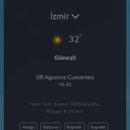
SPOR
İzmir
EKONOMİ
°
32
TEKNOLOJİ
YAŞAM
Güneşli
YEMEK
08 Ağustos Cumartesi
19:45
Nem: %41, Basınç: 1006 hpa hPa,
Rüzgar: 8.39 m/s
Aliağa
Balçova
Bayındır
Bayraklı