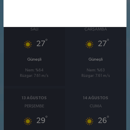
11 AĞUSTOS
12 AĞUSTOS
SALI
ÇARŞAMBA
°
°
27
27
Güneşli
Güneşli
Nem: %64
Nem: %63
Rüzgar: 7.61 m/s
Rüzgar: 7.61 m/s
13 AĞUSTOS
14 AĞUSTOS
PERŞEMBE
CUMA
°
°
29
26