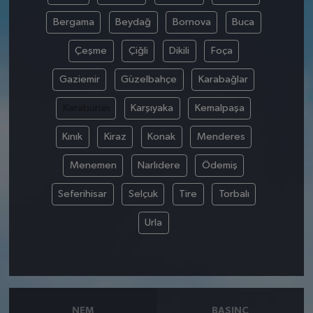
Bergama
Beydağ
Bornova
Buca
Çeşme
Çiğli
Dikili
Foça
Gaziemir
Güzelbahçe
Karabağlar
Karaburun
Karşıyaka
Kemalpaşa
Kınık
Kiraz
Konak
Menderes
Menemen
Narlıdere
Ödemiş
Seferihisar
Selçuk
Tire
Torbalı
Urla
NEM
BASINÇ