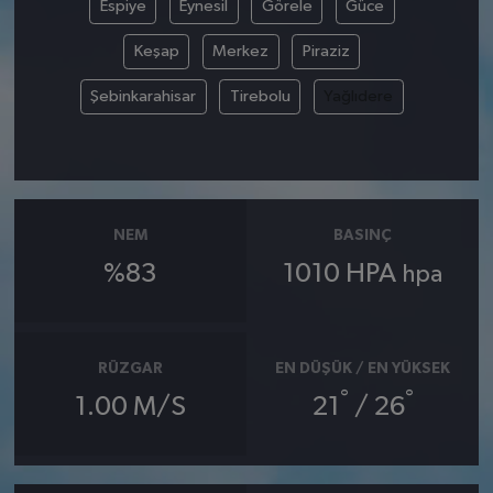
Espiye
Eynesil
Görele
Güce
Keşap
Merkez
Piraziz
Şebinkarahisar
Tirebolu
Yağlıdere
NEM
BASINÇ
%83
1010 HPA
hpa
RÜZGAR
EN DÜŞÜK / EN YÜKSEK
°
°
1.00 M/S
21
/ 26