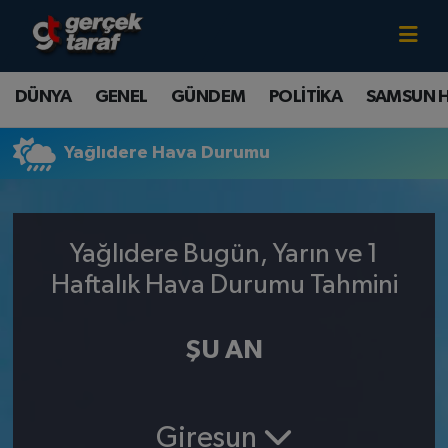
Canlı TV İzle
DÜNYA
Samsun Nöbetçi Eczaneler
DÜNYA
GENEL
GÜNDEM
POLİTİKA
SAMSUN 
GENEL
Samsun Hava Durumu
Yağlıdere Hava Durumu
GÜNDEM
Samsun Namaz Vakitleri
POLİTİKA
Samsun Trafik Yoğunluk Haritası
Yağlıdere Bugün, Yarın ve 1
SAMSUN HABER
Süper Lig Puan Durumu ve Fikstür
Haftalık Hava Durumu Tahmini
SAMSUNSPOR
Tüm Manşetler
ŞU AN
SAĞLIK
Son Dakika Haberleri
Giresun
TEKNOLOJİ
Haber Arşivi