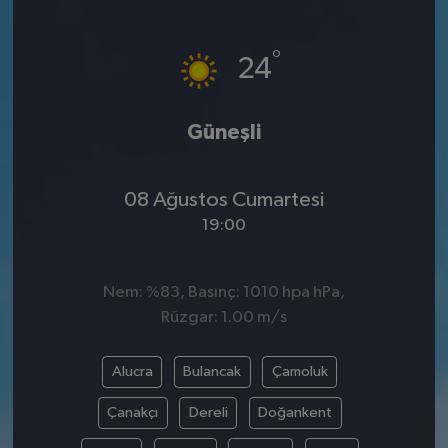
SPOR
°
24
EKONOMİ
Güneşli
TEKNOLOJİ
YAŞAM
08 Ağustos Cumartesi
19:00
YEMEK
Nem: %83, Basınç: 1010 hpa hPa,
Rüzgar: 1.00 m/s
Alucra
Bulancak
Çamoluk
Çanakçı
Dereli
Doğankent