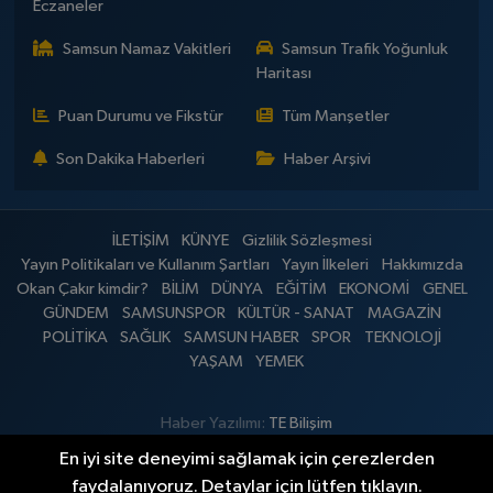
Eczaneler
Samsun Namaz Vakitleri
Samsun Trafik Yoğunluk
Haritası
Puan Durumu ve Fikstür
Tüm Manşetler
Son Dakika Haberleri
Haber Arşivi
İLETİŞİM
KÜNYE
Gizlilik Sözleşmesi
Yayın Politikaları ve Kullanım Şartları
Yayın İlkeleri
Hakkımızda
Okan Çakır kimdir?
BİLİM
DÜNYA
EĞİTİM
EKONOMİ
GENEL
GÜNDEM
SAMSUNSPOR
KÜLTÜR - SANAT
MAGAZİN
POLİTİKA
SAĞLIK
SAMSUN HABER
SPOR
TEKNOLOJİ
YAŞAM
YEMEK
Haber Yazılımı:
TE Bilişim
En iyi site deneyimi sağlamak için çerezlerden
faydalanıyoruz. Detaylar için lütfen tıklayın.