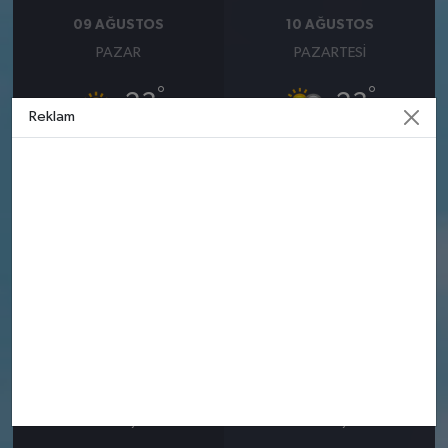
09 AĞUSTOS
10 AĞUSTOS
PAZAR
PAZARTESI
°
°
23
23
Reklam
Güneşli
Yakınlarda Yer Yer Yağmur
Nem: %75
Nem: %73
Rüzgar: 2.81 m/s
Rüzgar: 4.19 m/s
11 AĞUSTOS
12 AĞUSTOS
SALI
ÇARŞAMBA
°
°
23
23
Güneşli
Güneşli