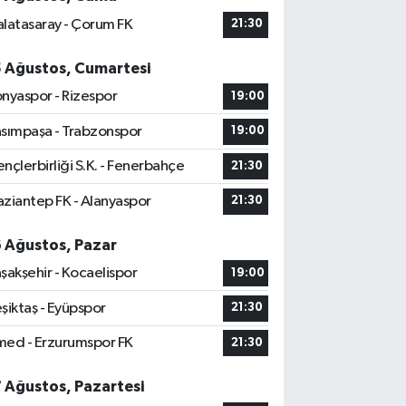
latasaray - Çorum FK
21:30
5 Ağustos, Cumartesi
nyaspor - Rizespor
19:00
sımpaşa - Trabzonspor
19:00
nçlerbirliği S.K. - Fenerbahçe
21:30
ziantep FK - Alanyaspor
21:30
6 Ağustos, Pazar
şakşehir - Kocaelispor
19:00
şiktaş - Eyüpspor
21:30
ed - Erzurumspor FK
21:30
7 Ağustos, Pazartesi