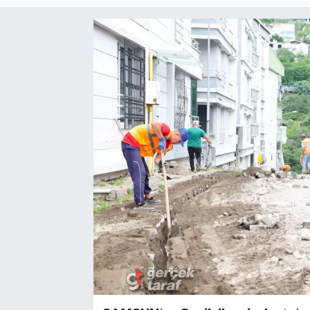
SPOR
EKONOMİ
TEKNOLOJİ
YAŞAM
YEMEK