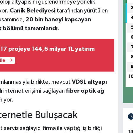
oloji altyapısını güçlendirmeye yönelik
yor.
Canik Belediyesi
tarafından yürütülen
kapsamında,
20 bin haneyi kapsayan
ik bölümü tamamlandı
.
7 projeye 144,6 milyar TL yatırım
üle
1
amlanmasıyla birlikte, mevcut
VDSL altyapı
lı internet erişimi sağlayan
fiber optik ağ
niyor.
ternetle Buluşacak
servis sağlayıcı firma ile yaptığı iş birliği
1