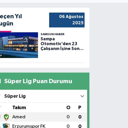
eçen Yıl
06 Ağustos
ugün
2025
SAMSUN HABER
Sampa
Otomotiv'den 23
Çalışanın İşine Son
Verildi
Süper Lig Puan Durumu
Süper Lig
#
Takım
O
P
1
Amed
0
0
2
Erzurumspor FK
0
0