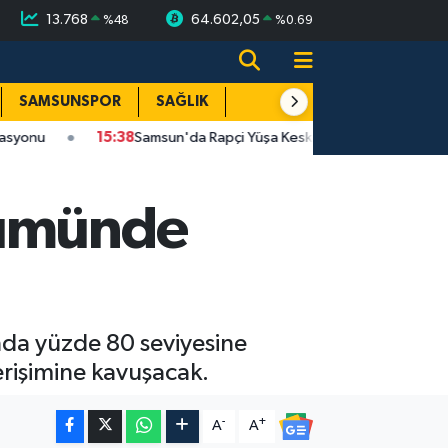
13.768
64.602,05
%
48
%
0.69
SAMSUNSPOR
SAĞLIK
TEKNOLOJİ
SPOR
E
15:38
Samsun'da Rapçi Yüşa Keskin Kimdir Neden Gözaltına Alındı?
şümünde
ında yüzde 80 seviyesine
erişimine kavuşacak.
-
+
A
A