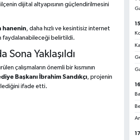
çenin dijital altyapısının güçlendirilmesini
Ga
1
n hanenin
, daha hızlı ve kesintisiz internet
Ko
faydalanabileceği belirtildi.
Ka
a Sona Yaklaşıldı
Ge
rülen çalışmaların önemli bir kısmının
Ga
ediye Başkanı İbrahim Sandıkçı
, projenin
1
ediğini ifade etti.
Ba
Be
Am
1