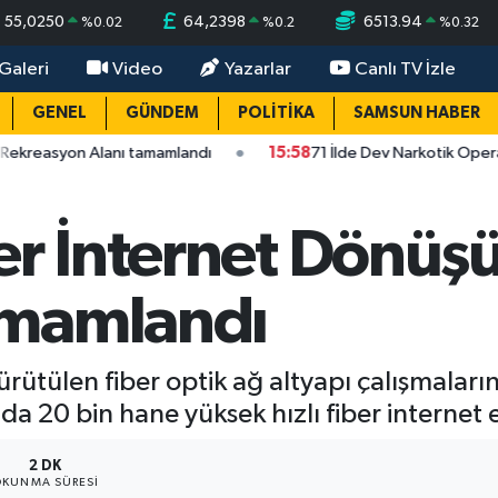
55,0250
64,2398
6513.94
%
0.02
%
0.2
%
0.32
Galeri
Video
Yazarlar
Canlı TV İzle
GENEL
GÜNDEM
POLİTİKA
SAMSUN HABER
Alanı tamamlandı
15:58
71 İlde Dev Narkotik Operasyonu
ber İnternet Dönü
amamlandı
ürütülen fiber optik ağ altyapı çalışmalar
da 20 bin hane yüksek hızlı fiber internet 
2 DK
KUNMA SÜRESI