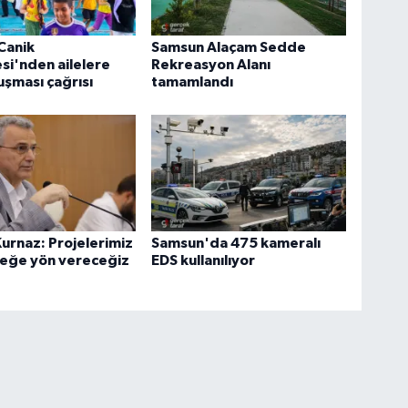
Canik
Samsun Alaçam Sedde
si'nden ailelere
Rekreasyon Alanı
uşması çağrısı
tamamlandı
urnaz: Projelerimiz
Samsun'da 475 kameralı
ceğe yön vereceğiz
EDS kullanılıyor