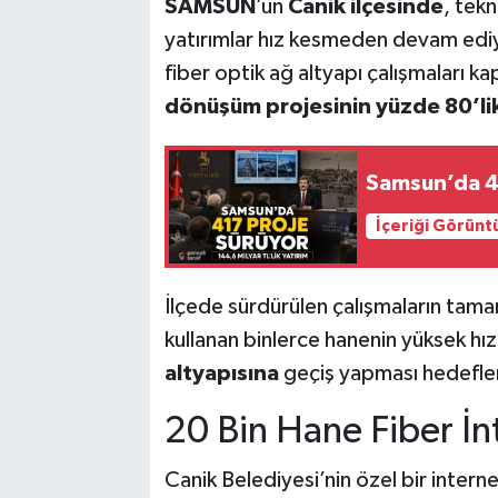
SAMSUN
’un
Canik ilçesinde
, tekn
yatırımlar hız kesmeden devam edi
fiber optik ağ altyapı çalışmaları 
dönüşüm projesinin yüzde 80’l
Samsun’da 41
İçeriği Görünt
İlçede sürdürülen çalışmaların tam
kullanan binlerce hanenin yüksek hız
altyapısına
geçiş yapması hedefle
20 Bin Hane Fiber İn
Canik Belediyesi’nin özel bir internet 