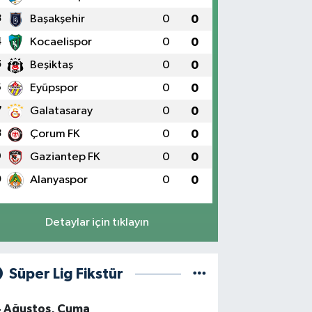
3
Başakşehir
0
0
4
Kocaelispor
0
0
5
Beşiktaş
0
0
6
Eyüpspor
0
0
7
Galatasaray
0
0
8
Çorum FK
0
0
9
Gaziantep FK
0
0
0
Alanyaspor
0
0
Detaylar için tıklayın
Süper Lig Fikstür
4 Ağustos, Cuma