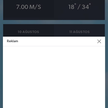
°
°
7.00 M/S
18
/ 34
10 AĞUSTOS
11 AĞUSTOS
PAZARTESI
SALI
Reklam
°
°
25
26
Güneşli
Güneşli
Nem: %58
Nem: %53
Rüzgar: 8.39 m/s
Rüzgar: 6.81 m/s
12 AĞUSTOS
13 AĞUSTOS
ÇARŞAMBA
PERŞEMBE