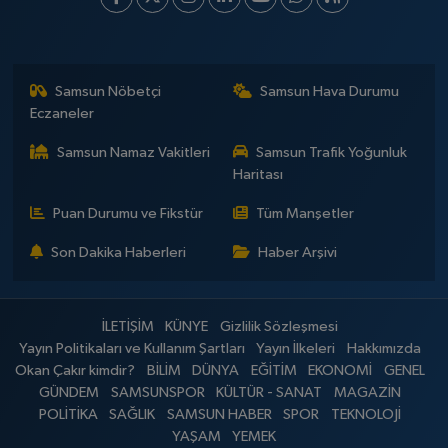
Samsun Nöbetçi
Samsun Hava Durumu
Eczaneler
Samsun Namaz Vakitleri
Samsun Trafik Yoğunluk
Haritası
Puan Durumu ve Fikstür
Tüm Manşetler
Son Dakika Haberleri
Haber Arşivi
İLETİŞİM
KÜNYE
Gizlilik Sözleşmesi
Yayın Politikaları ve Kullanım Şartları
Yayın İlkeleri
Hakkımızda
Okan Çakır kimdir?
BİLİM
DÜNYA
EĞİTİM
EKONOMİ
GENEL
GÜNDEM
SAMSUNSPOR
KÜLTÜR - SANAT
MAGAZİN
POLİTİKA
SAĞLIK
SAMSUN HABER
SPOR
TEKNOLOJİ
YAŞAM
YEMEK