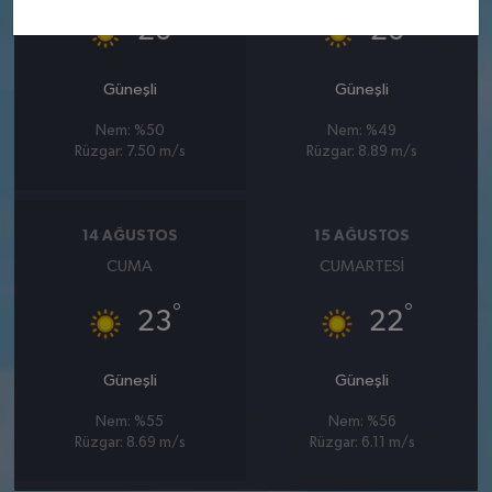
°
°
26
26
Güneşli
Güneşli
Nem: %50
Nem: %49
Rüzgar: 7.50 m/s
Rüzgar: 8.89 m/s
14 AĞUSTOS
15 AĞUSTOS
CUMA
CUMARTESI
°
°
23
22
Güneşli
Güneşli
Nem: %55
Nem: %56
Rüzgar: 8.69 m/s
Rüzgar: 6.11 m/s