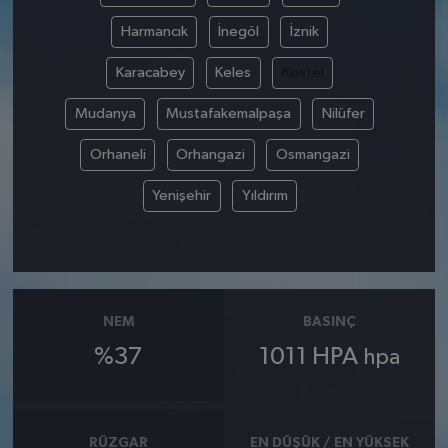
Harmancık
İnegöl
İznik
Karacabey
Keles
Kestel
Mudanya
Mustafakemalpaşa
Nilüfer
Orhaneli
Orhangazi
Osmangazi
Yenişehir
Yıldırım
NEM
BASINÇ
%37
1011 HPA
hpa
RÜZGAR
EN DÜŞÜK / EN YÜKSEK