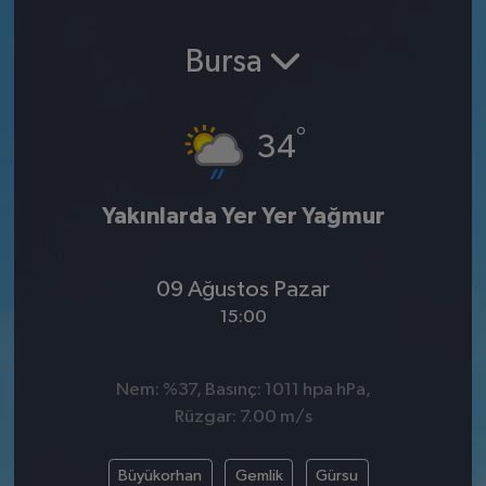
SPOR
Bursa
EKONOMİ
°
34
TEKNOLOJİ
YAŞAM
Yakınlarda Yer Yer Yağmur
YEMEK
09 Ağustos Pazar
15:00
Nem: %37, Basınç: 1011 hpa hPa,
Rüzgar: 7.00 m/s
Büyükorhan
Gemlik
Gürsu