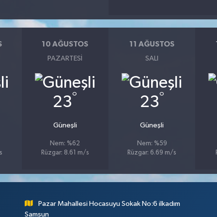
S
10 AĞUSTOS
11 AĞUSTOS
PAZARTESI
SALI
°
°
23
23
Güneşli
Güneşli
Nem: %62
Nem: %59
s
Rüzgar: 8.61 m/s
Rüzgar: 6.69 m/s
Pazar Mahallesi Hocasuyu Sokak No:6 ilkadım
Samsun