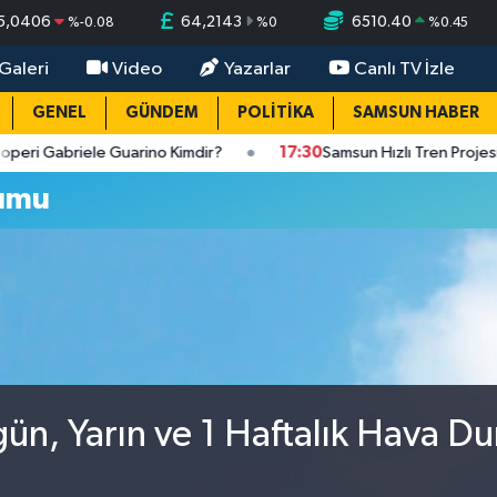
5,0406
64,2143
6510.40
%
-0.08
%
0
%
0.45
Galeri
Video
Yazarlar
Canlı TV İzle
GENEL
GÜNDEM
POLİTİKA
SAMSUN HABER
abriele Guarino Kimdir?
17:30
Samsun Hızlı Tren Projesinde 
rumu
gün, Yarın ve 1 Haftalık Hava D