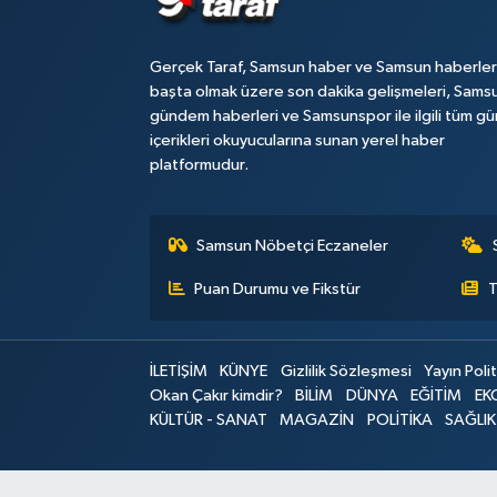
Gerçek Taraf, Samsun haber ve Samsun haberler
başta olmak üzere son dakika gelişmeleri, Sams
gündem haberleri ve Samsunspor ile ilgili tüm gü
içerikleri okuyucularına sunan yerel haber
platformudur.
Samsun Nöbetçi Eczaneler
Puan Durumu ve Fikstür
T
İLETİŞİM
KÜNYE
Gizlilik Sözleşmesi
Yayın Polit
Okan Çakır kimdir?
BİLİM
DÜNYA
EĞİTİM
EK
KÜLTÜR - SANAT
MAGAZİN
POLİTİKA
SAĞLIK