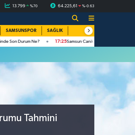
13.799
64.225,61
%
70
%
-0.63
SAMSUNSPOR
SAĞLIK
TEKNOLOJİ
SPOR
E
Son Durum Ne?
17:25
Samsun Canik Belediyesi'nden ailelere cam
urumu Tahmini