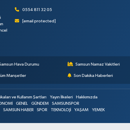
0554 811 32 05
i
[email protected]
un
ncel
Samsun Hava Durumu
Samsun Namaz Vakitleri
üm Manşetler
Son Dakika Haberleri
ikaları ve Kullanım Şartları
Yayın İlkeleri
Hakkımızda
ONOMİ
GENEL
GÜNDEM
SAMSUNSPOR
SAMSUN HABER
SPOR
TEKNOLOJİ
YAŞAM
YEMEK