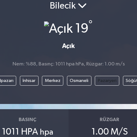
Bilecik
°
19
Açık
Nem: %88, Basınç: 1011 hpa hPa, Rüzgar: 1.00 m/s
lpazarı
İnhisar
Merkez
Osmaneli
Pazaryeri
Söğü
BASINÇ
RÜZGAR
1011 HPA
1.00 M/S
hpa