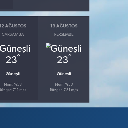
12 AĞUSTOS
13 AĞUSTOS
ÇARŞAMBA
PERŞEMBE
°
°
23
23
Güneşli
Güneşli
Nem: %58
Nem: %53
Rüzgar: 7.11 m/s
Rüzgar: 7.81 m/s