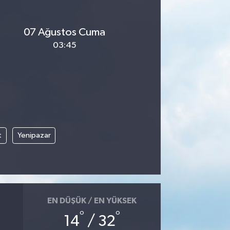
07 Ağustos Cuma
03:45
t
Yenipazar
EN DÜŞÜK / EN YÜKSEK
°
°
14
/ 32