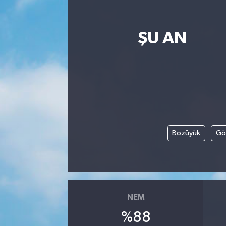
SPOR
ŞU AN
EKONOMİ
TEKNOLOJİ
YAŞAM
YEMEK
Bozüyük
Gö
NEM
%88