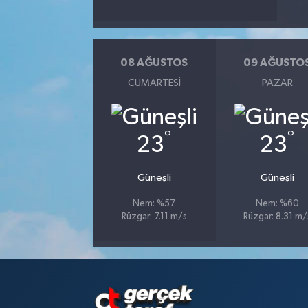
08 AĞUSTOS
09 AĞUSTO
CUMARTESI
PAZAR
°
°
23
23
Güneşli
Güneşli
Nem: %57
Nem: %60
Rüzgar: 7.11 m/s
Rüzgar: 8.31 m/