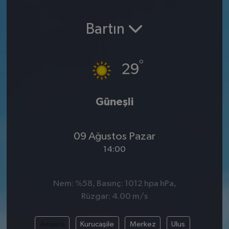
SPOR
Bartın
EKONOMİ
°
29
TEKNOLOJİ
YAŞAM
Güneşli
YEMEK
09 Ağustos Pazar
14:00
Nem: %58, Basınç: 1012 hpa hPa,
Rüzgar: 4.00 m/s
Amasra
Kurucaşile
Merkez
Ulus