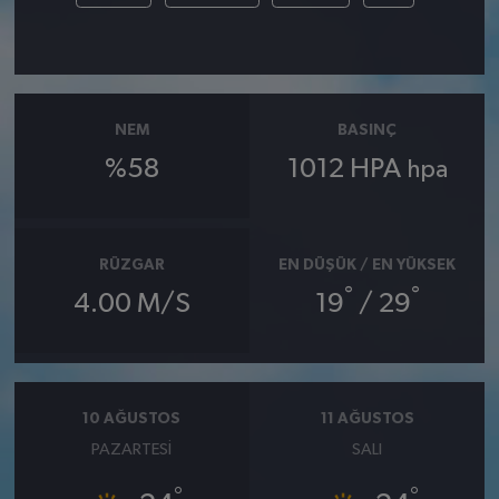
NEM
BASINÇ
%58
1012 HPA
hpa
RÜZGAR
EN DÜŞÜK / EN YÜKSEK
°
°
4.00 M/S
19
/ 29
10 AĞUSTOS
11 AĞUSTOS
PAZARTESI
SALI
°
°