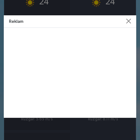
24
24
Güneşli
Güneşli
Reklam
Nem: %75
Nem: %69
Rüzgar: 4.39 m/s
Rüzgar: 5.61 m/s
12 AĞUSTOS
13 AĞUSTOS
ÇARŞAMBA
PERŞEMBE
°
°
25
24
Güneşli
Güneşli
Nem: %65
Nem: %66
Rüzgar: 5.69 m/s
Rüzgar: 8.11 m/s