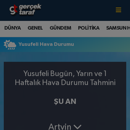
Canlı TV İzle
DÜNYA
Samsun Nöbetçi Eczaneler
DÜNYA
GENEL
GÜNDEM
POLİTİKA
SAMSUN 
GENEL
Samsun Hava Durumu
Yusufeli Hava Durumu
GÜNDEM
Samsun Namaz Vakitleri
POLİTİKA
Samsun Trafik Yoğunluk Haritası
Yusufeli Bugün, Yarın ve 1
SAMSUN HABER
Süper Lig Puan Durumu ve Fikstür
Haftalık Hava Durumu Tahmini
SAMSUNSPOR
Tüm Manşetler
ŞU AN
SAĞLIK
Son Dakika Haberleri
Artvin
TEKNOLOJİ
Haber Arşivi