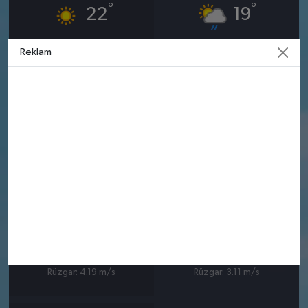
°
°
22
19
Güneşli
Yakınlarda Yer Yer Yağmur
Reklam
Nem: %57
Nem: %72
Rüzgar: 5.11 m/s
Rüzgar: 3.39 m/s
10 AĞUSTOS
11 AĞUSTOS
PAZARTESI
SALI
°
°
19
19
Parçalı Bulutlu
Güneşli
Nem: %70
Nem: %66
Rüzgar: 4.19 m/s
Rüzgar: 3.11 m/s