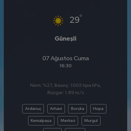
SPOR
°
29
EKONOMİ
Güneşli
TEKNOLOJİ
YAŞAM
07 Ağustos Cuma
16:30
YEMEK
Nem: %27, Basınç: 1005 hpa hPa,
Rüzgar: 1.89 m/s
Ardanuç
Arhavi
Borçka
Hopa
Kemalpaşa
Merkez
Murgul