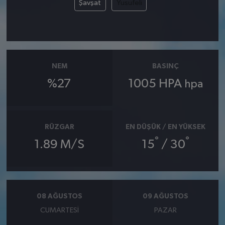
Şavşat
Yusufeli
NEM
BASINÇ
%27
1005 HPA
hpa
RÜZGAR
EN DÜŞÜK / EN YÜKSEK
°
°
1.89 M/S
15
/ 30
08 AĞUSTOS
09 AĞUSTOS
CUMARTESI
PAZAR