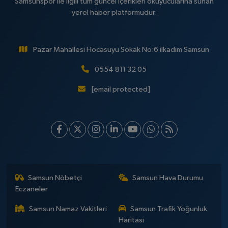
Samsunspor ile ilgili tüm güncel içerikleri okuyucularına sunan
yerel haber platformudur.
Pazar Mahallesi Hocasuyu Sokak No:6 ilkadım Samsun
0554 811 32 05
[email protected]
Samsun Nöbetçi
Samsun Hava Durumu
Eczaneler
Samsun Namaz Vakitleri
Samsun Trafik Yoğunluk
Haritası