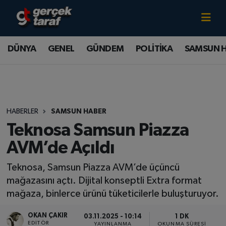
Canlı TV İzle
DÜNYA
Samsun Nöbetçi Eczaneler
DÜNYA
GENEL
GÜNDEM
POLİTİKA
SAMSUN 
GENEL
Samsun Hava Durumu
GÜNDEM
Samsun Namaz Vakitleri
HABERLER
SAMSUN HABER
POLİTİKA
Samsun Trafik Yoğunluk Haritası
Teknosa Samsun Piazza
SAMSUN HABER
Süper Lig Puan Durumu ve Fikstür
AVM’de Açıldı
Teknosa, Samsun Piazza AVM’de üçüncü
SAMSUNSPOR
Tüm Manşetler
mağazasını açtı. Dijital konseptli Extra format
SAĞLIK
Son Dakika Haberleri
mağaza, binlerce ürünü tüketicilerle buluşturuyor.
OKAN ÇAKIR
03.11.2025 - 10:14
1 DK
TEKNOLOJİ
Haber Arşivi
EDITÖR
YAYINLANMA
OKUNMA SÜRESI