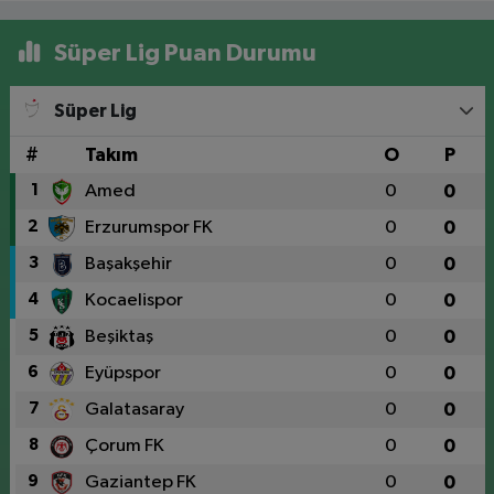
Süper Lig Puan Durumu
Süper Lig
#
Takım
O
P
1
Amed
0
0
2
Erzurumspor FK
0
0
3
Başakşehir
0
0
4
Kocaelispor
0
0
5
Beşiktaş
0
0
6
Eyüpspor
0
0
7
Galatasaray
0
0
8
Çorum FK
0
0
9
Gaziantep FK
0
0