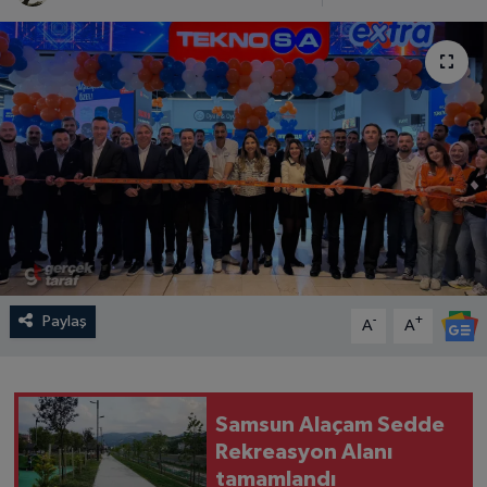
SPOR
EKONOMİ
TEKNOLOJİ
YAŞAM
YEMEK
Paylaş
-
+
A
A
Samsun Alaçam Sedde
Rekreasyon Alanı
tamamlandı