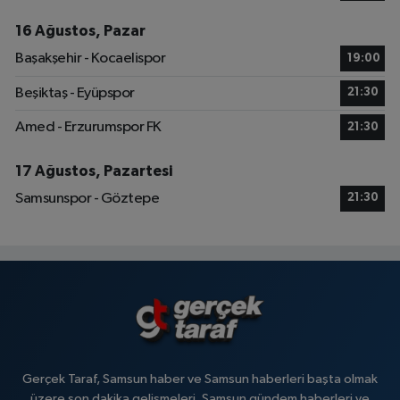
16 Ağustos, Pazar
Başakşehir - Kocaelispor
19:00
Beşiktaş - Eyüpspor
21:30
Amed - Erzurumspor FK
21:30
17 Ağustos, Pazartesi
Samsunspor - Göztepe
21:30
Gerçek Taraf, Samsun haber ve Samsun haberleri başta olmak
üzere son dakika gelişmeleri, Samsun gündem haberleri ve