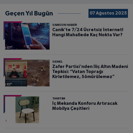
Geçen Yıl Bugün
07 Ağustos 2025
SAMSUN HABER
Canik’te 7/24 Ücretsiz İnternet!
Hangi Mahallede Kaç Nokta Var?
GENEL
Zafer Partisi'nden İliç Altın Madeni
Tepkisi: “Vatan Toprağı
Kirletilemez, Sömürülemez”
TANITIM
İç Mekanda Konforu Artıracak
Mobilya Çeşitleri