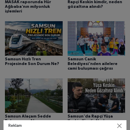
MASAK raporunda Hür
Rapçi Keskin kimdir, neden
Ağbaba’nın milyonluk
gözaltına alındı?
işlemleri
Samsun Hızlı Tren
Samsun Canik
Projesinde Son Durum Ne?
Belediyesi'nden ailelere
cami buluşması çağrısı
Samsun Alaçam Sedde
Samsun'da Rapçi Yüşa
Rekreasyon Alanı
Keskin Kimdir Neden
Reklam
tamamlandı
Gözaltına Alındı?