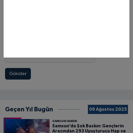
Gönder
Geçen Yıl Bugün
09 Ağustos 2025
SAMSUN HABER
Samsun’da Şok Baskın: Gençlerin
Aracından 293 Uyuşturucu Hap ve