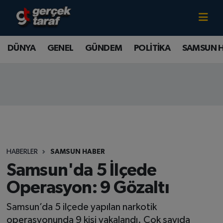
Canlı TV İzle
DÜNYA
Samsun Nöbetçi Eczaneler
DÜNYA
GENEL
GÜNDEM
POLİTİKA
SAMSUN 
GENEL
Samsun Hava Durumu
GÜNDEM
Samsun Namaz Vakitleri
POLİTİKA
Samsun Trafik Yoğunluk Haritası
SAMSUN HABER
Süper Lig Puan Durumu ve Fikstür
HABERLER
SAMSUN HABER
SAMSUNSPOR
Tüm Manşetler
Samsun'da 5 İlçede
Operasyon: 9 Gözaltı
SAĞLIK
Son Dakika Haberleri
Samsun’da 5 ilçede yapılan narkotik
TEKNOLOJİ
Haber Arşivi
operasyonunda 9 kişi yakalandı. Çok sayıda