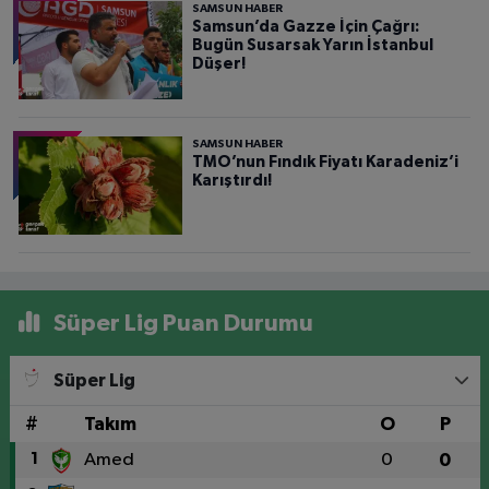
SAMSUN HABER
Samsun’da Gazze İçin Çağrı:
Bugün Susarsak Yarın İstanbul
Düşer!
SAMSUN HABER
TMO’nun Fındık Fiyatı Karadeniz’i
Karıştırdı!
Süper Lig Puan Durumu
Süper Lig
#
Takım
O
P
1
Amed
0
0