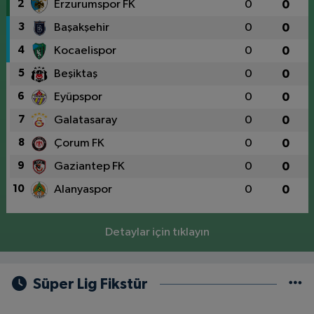
2
Erzurumspor FK
0
0
3
Başakşehir
0
0
4
Kocaelispor
0
0
5
Beşiktaş
0
0
6
Eyüpspor
0
0
7
Galatasaray
0
0
8
Çorum FK
0
0
9
Gaziantep FK
0
0
10
Alanyaspor
0
0
Detaylar için tıklayın
Süper Lig Fikstür