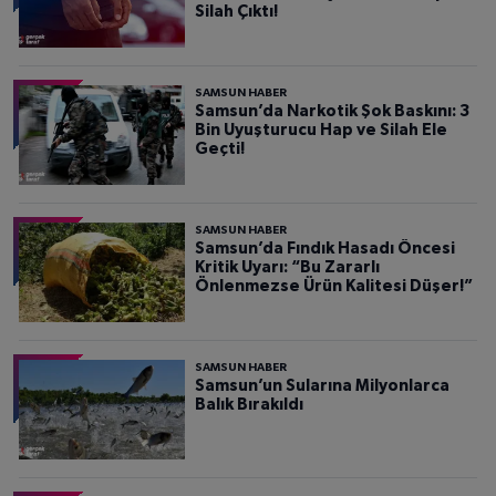
Silah Çıktı!
SAMSUN HABER
Samsun’da Narkotik Şok Baskını: 3
Bin Uyuşturucu Hap ve Silah Ele
Geçti!
SAMSUN HABER
Samsun’da Fındık Hasadı Öncesi
Kritik Uyarı: “Bu Zararlı
Önlenmezse Ürün Kalitesi Düşer!”
SAMSUN HABER
Samsun’un Sularına Milyonlarca
Balık Bırakıldı