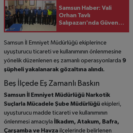
Samsun Haber: Vali
Orhan Tavlı
Salıpazarı'nda Güvenlik
ve Trafik Önlemlerini
Yerinde Denetledi
Samsun İl Emniyet Müdürlüğü ekiplerince
uyuşturucu ticareti ve kullanımının önlenmesine
yönelik düzenlenen eş zamanlı operasyonlarda
9
şüpheli yakalanarak gözaltına alındı.
Beş İlçede Eş Zamanlı Baskın
Samsun İl Emniyet Müdürlüğü Narkotik
Suçlarla Mücadele Şube Müdürlüğü
ekipleri,
uyuşturucu madde ticareti ve kullanımının
önlenmesi amacıyla
İlkadım, Atakum, Bafra,
Çarşamba ve Havza
ilçelerinde belirlenen