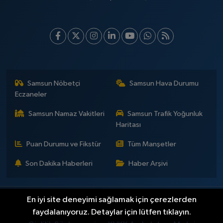
Samsun Nöbetçi
Samsun Hava Durumu
Eczaneler
Samsun Namaz Vakitleri
Samsun Trafik Yoğunluk
Haritası
Puan Durumu ve Fikstür
Tüm Manşetler
Son Dakika Haberleri
Haber Arşivi
En iyi site deneyimi sağlamak için çerezlerden
İLETİŞİM
KÜNYE
Gizlilik Sözleşmesi
Yayın Politikaları ve Kullanım Şartları
Yayın İlkeleri
Hakkımızda
faydalanıyoruz. Detaylar için lütfen tıklayın.
Okan Çakır kimdir?
BİLİM
DÜNYA
EĞİTİM
EKONOMİ
GENEL