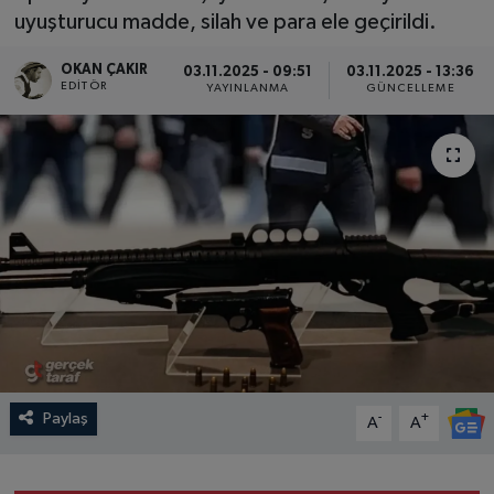
uyuşturucu madde, silah ve para ele geçirildi.
SPOR
OKAN ÇAKIR
03.11.2025 - 09:51
03.11.2025 - 13:36
EDITÖR
YAYINLANMA
GÜNCELLEME
EKONOMİ
TEKNOLOJİ
YAŞAM
YEMEK
Paylaş
-
+
A
A