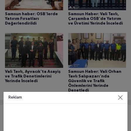
Samsun haber: OSB'lerde
Samsun Haber: Vali Tavlı,
Yatırım Fırsatları
Çarşamba OSB'de Yatırım
Değerlendirildi
ve Üretimi Yerinde İnceledi
Vali Tavlı, Ayvacık'ta Asayiş
Samsun Haber: Vali Orhan
ve Trafik Denetimlerini
Tavlı Salıpazarı'nda
Yerinde İnceledi
Güvenlik ve Trafik
Önlemlerini Yerinde
Denetledi
Reklam
Yorumlar