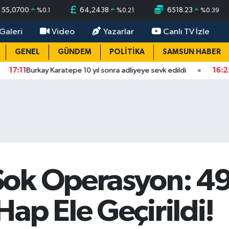
55,0700
64,2438
6518.23
%
0.1
%
0.21
%
0.39
Galeri
Video
Yazarlar
Canlı TV İzle
GENEL
GÜNDEM
POLİTİKA
SAMSUN HABER
kay Karatepe 10 yıl sonra adliyeye sevk edildi
16:25
Samsun’da 
ok Operasyon: 49
ap Ele Geçirildi!