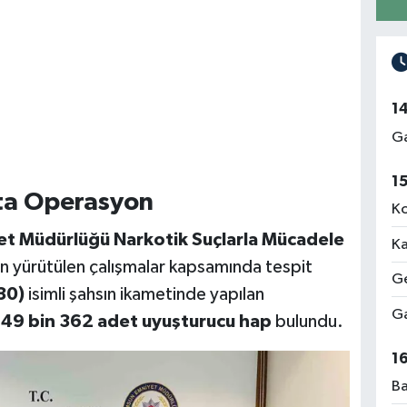
1
Ga
1
kta Operasyon
Ko
et Müdürlüğü Narkotik Suçlarla Mücadele
Ka
an yürütülen çalışmalar kapsamında tespit
Ge
30)
isimli şahsın ikametinde yapılan
Ga
ş
49 bin 362 adet uyuşturucu hap
bulundu.
1
Ba