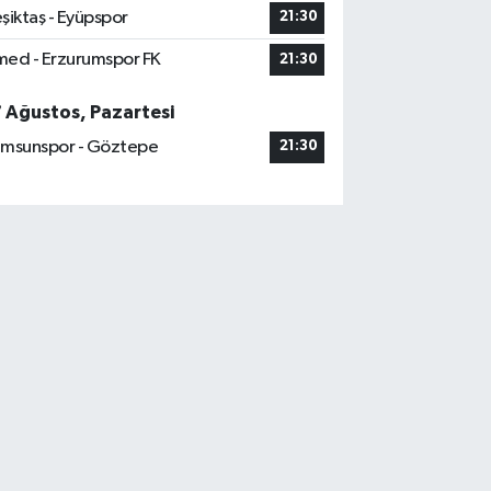
şiktaş - Eyüpspor
21:30
ed - Erzurumspor FK
21:30
7 Ağustos, Pazartesi
msunspor - Göztepe
21:30