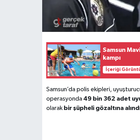
Samsun Mavi 
kampı
İçeriği Görünt
Samsun’da polis ekipleri, uyuşturucu
operasyonda
49 bin 362 adet uy
olarak
bir şüpheli gözaltına alındı