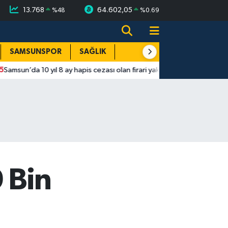
13.768
64.602,05
%
48
%
0.69
SAMSUNSPOR
SAĞLIK
TEKNOLOJİ
SPOR
E
10 yıl 8 ay hapis cezası olan firari yakalandı
15:25
Samsun İlka
 Bin