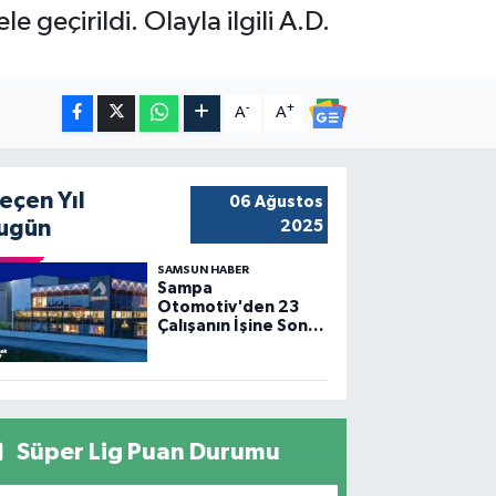
eçirildi. Olayla ilgili A.D.
-
+
A
A
eçen Yıl
06 Ağustos
ugün
2025
SAMSUN HABER
Sampa
Otomotiv'den 23
Çalışanın İşine Son
Verildi
Süper Lig Puan Durumu