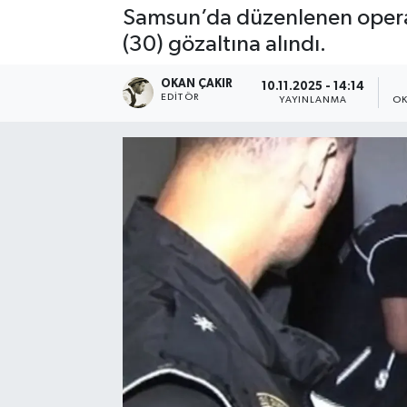
Samsun’da düzenlenen operasy
SPOR
(30) gözaltına alındı.
EKONOMİ
OKAN ÇAKIR
10.11.2025 - 14:14
EDITÖR
YAYINLANMA
OK
TEKNOLOJİ
YAŞAM
YEMEK