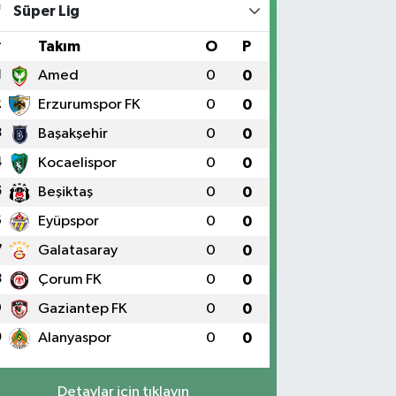
Süper Lig
#
Takım
O
P
1
Amed
0
0
2
Erzurumspor FK
0
0
3
Başakşehir
0
0
4
Kocaelispor
0
0
5
Beşiktaş
0
0
6
Eyüpspor
0
0
7
Galatasaray
0
0
8
Çorum FK
0
0
9
Gaziantep FK
0
0
0
Alanyaspor
0
0
Detaylar için tıklayın