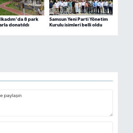
lkadım'da 8 park
Samsun Yeni Parti Yönetim
rla donatıldı
Kurulu isimleri belli oldu