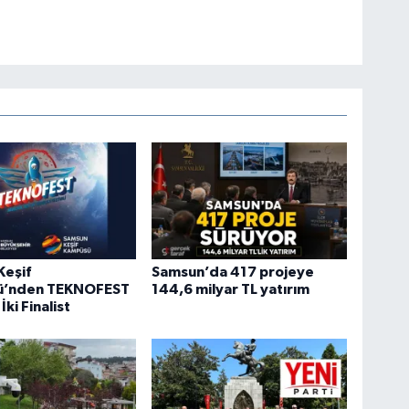
Keşif
Samsun’da 417 projeye
ü’nden TEKNOFEST
144,6 milyar TL yatırım
ki Finalist