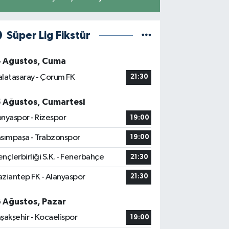
Süper Lig Fikstür
4 Ağustos, Cuma
latasaray - Çorum FK
21:30
5 Ağustos, Cumartesi
nyaspor - Rizespor
19:00
sımpaşa - Trabzonspor
19:00
nçlerbirliği S.K. - Fenerbahçe
21:30
ziantep FK - Alanyaspor
21:30
6 Ağustos, Pazar
şakşehir - Kocaelispor
19:00