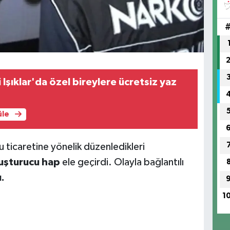
Işıklar'da özel bireylere ücretsiz yaz
üle
 ticaretine yönelik düzenledikleri
uşturucu hap
ele geçirdi. Olayla bağlantılı
.
1