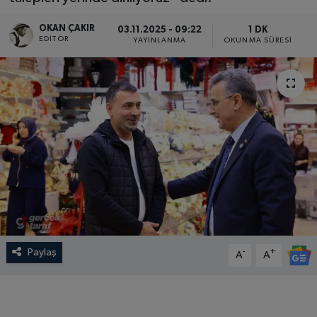
SPOR
OKAN ÇAKIR
03.11.2025 - 09:22
1 DK
EDITÖR
YAYINLANMA
OKUNMA SÜRESI
EKONOMİ
TEKNOLOJİ
YAŞAM
YEMEK
Paylaş
-
+
A
A