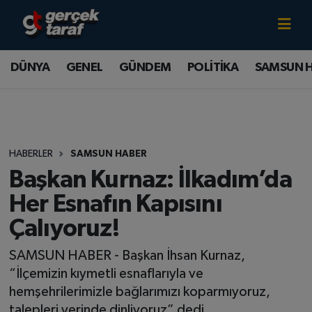
Canlı TV İzle
DÜNYA
Samsun Nöbetçi Eczaneler
DÜNYA
GENEL
GÜNDEM
POLİTİKA
SAMSUN 
GENEL
Samsun Hava Durumu
GÜNDEM
Samsun Namaz Vakitleri
HABERLER
SAMSUN HABER
POLİTİKA
Samsun Trafik Yoğunluk Haritası
Başkan Kurnaz: İlkadım’da
SAMSUN HABER
Süper Lig Puan Durumu ve Fikstür
Her Esnafın Kapısını
Çalıyoruz!
SAMSUNSPOR
Tüm Manşetler
SAMSUN HABER - Başkan İhsan Kurnaz,
SAĞLIK
Son Dakika Haberleri
“İlçemizin kıymetli esnaflarıyla ve
hemşehrilerimizle bağlarımızı koparmıyoruz,
TEKNOLOJİ
Haber Arşivi
talepleri yerinde dinliyoruz” dedi.