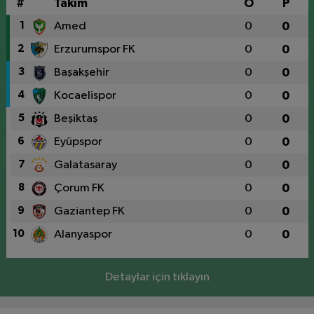
#
Takım
O
P
1
Amed
0
0
2
Erzurumspor FK
0
0
3
Başakşehir
0
0
4
Kocaelispor
0
0
5
Beşiktaş
0
0
6
Eyüpspor
0
0
7
Galatasaray
0
0
8
Çorum FK
0
0
9
Gaziantep FK
0
0
10
Alanyaspor
0
0
Detaylar için tıklayın