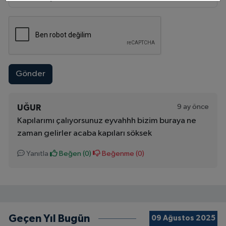
Gönder
9 ay önce
UĞUR
Kapılarımı çalıyorsunuz eyvahhh bizim buraya ne
zaman gelirler acaba kapıları söksek
Yanıtla
Beğen (
0
)
Beğenme (
0
)
Geçen Yıl Bugün
09 Ağustos 2025