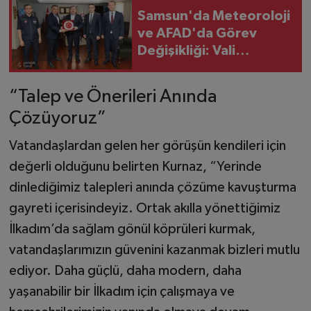
Samsun'da Meteoroloji
ve AFAD'da Görev
Değişikliği: Vali
Tavlı'dan Başarı Dileği
“Talep ve Önerileri Anında
Çözüyoruz”
Vatandaşlardan gelen her görüşün kendileri için
değerli olduğunu belirten Kurnaz, “Yerinde
dinlediğimiz talepleri anında çözüme kavuşturma
gayreti içerisindeyiz. Ortak akılla yönettiğimiz
İlkadım’da sağlam gönül köprüleri kurmak,
vatandaşlarımızın güvenini kazanmak bizleri mutlu
ediyor. Daha güçlü, daha modern, daha
yaşanabilir bir İlkadım için çalışmaya ve