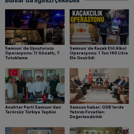
Bunlar da ilginizi çekebilir
Samsun'da Uyuşturucu
Samsun'da Kaçak Etil Alkol
Operasyonu: 11 Gözaltı, 7
Operasyonu: 1 Ton 160 Litre
Tutuklama
Ele Geçirildi
Anahtar Parti Samsun’dan
Samsun haber: OSB'lerde
Terörsüz Türkiye Tepkisi
Yatırım Fırsatları
Değerlendirildi