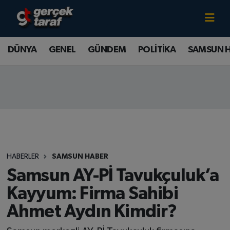
Canlı TV İzle
DÜNYA
Samsun Nöbetçi Eczaneler
DÜNYA
GENEL
GÜNDEM
POLİTİKA
SAMSUN 
GENEL
Samsun Hava Durumu
GÜNDEM
Samsun Namaz Vakitleri
POLİTİKA
Samsun Trafik Yoğunluk Haritası
SAMSUN HABER
Süper Lig Puan Durumu ve Fikstür
HABERLER
SAMSUN HABER
SAMSUNSPOR
Tüm Manşetler
Samsun AY-Pİ Tavukçuluk’a
Kayyum: Firma Sahibi
SAĞLIK
Son Dakika Haberleri
Ahmet Aydın Kimdir?
TEKNOLOJİ
Haber Arşivi