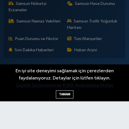
Samsun Nöbetçi
Samsun Hava Durumu
Eczaneler
Samsun Namaz Vakitleri
Samsun Trafik Yoğunluk
Haritası
Puan Durumu ve Fikstür
Tüm Manşetler
Son Dakika Haberleri
Haber Arşivi
En iyi site deneyimi sağlamak için çerezlerden
İLETİŞİM
KÜNYE
Gizlilik Sözleşmesi
Yayın Politikaları ve Kullanım Şartları
Yayın İlkeleri
Hakkımızda
faydalanıyoruz. Detaylar için lütfen tıklayın.
Okan Çakır kimdir?
BİLİM
DÜNYA
EĞİTİM
EKONOMİ
GENEL
Gizlilik Sözleşmesi ve KVKK Aydınlatma Metni
GÜNDEM
SAMSUNSPOR
KÜLTÜR - SANAT
MAGAZİN
TAMAM
POLİTİKA
SAĞLIK
SAMSUN HABER
SPOR
TEKNOLOJİ
YAŞAM
YEMEK
Haber Yazılımı:
TE Bilişim