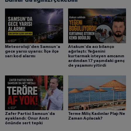
Meteoroloji'den Samsun'a
Atakum'da acı bilanço
gece yarısı uyarısı: İlçe ilçe
ağırlaştı: Yeğenini
sarı kod alarmı
kurtarmak isteyen amcanın
ardından 17 yaşındaki genç
de yaşamını yitirdi
Zafer Partisi Samsun'da
Terme Miliç Kadınlar Plajı Ne
ayaklandı: Onur Anıtı
Zaman Açılacak?
önünde sert tepki