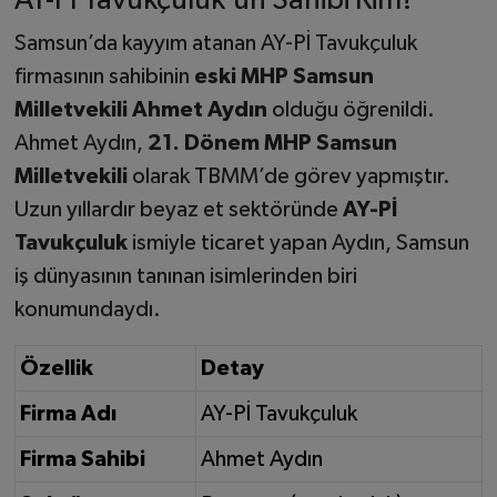
AY-Pİ Tavukçuluk’un Sahibi Kim?
Samsun’da kayyım atanan AY-Pİ Tavukçuluk
firmasının sahibinin
eski MHP Samsun
Milletvekili Ahmet Aydın
olduğu öğrenildi.
Ahmet Aydın,
21. Dönem MHP Samsun
Milletvekili
olarak TBMM’de görev yapmıştır.
Uzun yıllardır beyaz et sektöründe
AY-Pİ
Tavukçuluk
ismiyle ticaret yapan Aydın, Samsun
iş dünyasının tanınan isimlerinden biri
konumundaydı.
Özellik
Detay
Firma Adı
AY-Pİ Tavukçuluk
Firma Sahibi
Ahmet Aydın