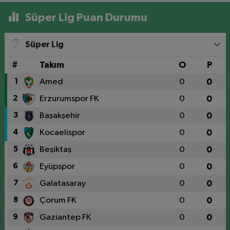
Süper Lig Puan Durumu
Süper Lig
#
Takım
O
P
1
Amed
0
0
2
Erzurumspor FK
0
0
3
Başakşehir
0
0
4
Kocaelispor
0
0
5
Beşiktaş
0
0
6
Eyüpspor
0
0
7
Galatasaray
0
0
8
Çorum FK
0
0
9
Gaziantep FK
0
0