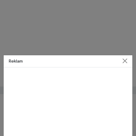
Reklam
Bunlar da ilginizi çekebilir