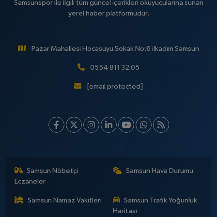
Samsunspor ile ilgili tüm güncel içerikleri okuyucularına sunan
yerel haber platformudur.
Pazar Mahallesi Hocasuyu Sokak No:6 ilkadım Samsun
0554 811 32 05
[email protected]
Samsun Nöbetçi
Samsun Hava Durumu
Eczaneler
Samsun Namaz Vakitleri
Samsun Trafik Yoğunluk
Haritası