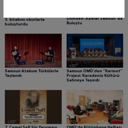
Sazın Telinden, Gönül
Samsunlu yazar Erkan Kök
Dilinden: Aşıklar Samsun'da
5. kitabını okurlarla
Buluştu
buluşturdu
Samsun Atakum Türkülerle
Samsun OMÜ’den “Karmot”
Taçlandı
Projesi: Karadeniz Kültürü
Sahneye Taşındı
7. Cemal Safi Şiir Yarışması
OMÜ’de Kütüphane Haftası