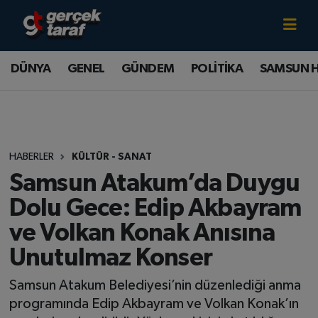
Canlı TV İzle
DÜNYA
Samsun Nöbetçi Eczaneler
DÜNYA
GENEL
GÜNDEM
POLİTİKA
SAMSUN 
GENEL
Samsun Hava Durumu
GÜNDEM
Samsun Namaz Vakitleri
HABERLER
KÜLTÜR - SANAT
POLİTİKA
Samsun Trafik Yoğunluk Haritası
Samsun Atakum’da Duygu
SAMSUN HABER
Süper Lig Puan Durumu ve Fikstür
Dolu Gece: Edip Akbayram
ve Volkan Konak Anısına
SAMSUNSPOR
Tüm Manşetler
Unutulmaz Konser
SAĞLIK
Son Dakika Haberleri
Samsun Atakum Belediyesi’nin düzenlediği anma
programında Edip Akbayram ve Volkan Konak’ın
TEKNOLOJİ
Haber Arşivi