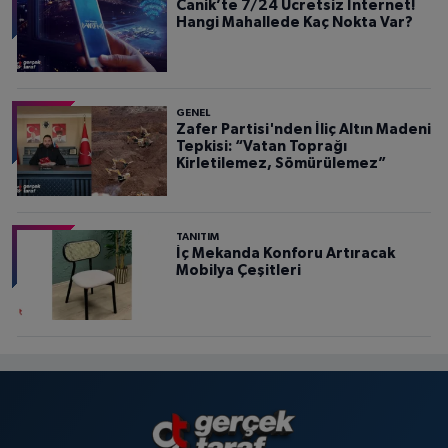
Canik’te 7/24 Ücretsiz İnternet!
Hangi Mahallede Kaç Nokta Var?
GENEL
Zafer Partisi'nden İliç Altın Madeni
Tepkisi: “Vatan Toprağı
Kirletilemez, Sömürülemez”
TANITIM
İç Mekanda Konforu Artıracak
Mobilya Çeşitleri