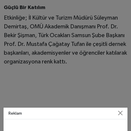
Güçlü Bir Katılım
Etkinliğe; İl Kültür ve Turizm Müdürü Süleyman
Demirtaş, OMÜ Akademik Danışmanı Prof. Dr.
Bekir Şişman, Türk Ocakları Samsun Şube Başkanı
Prof. Dr. Mustafa Çağatay Tufan ile çeşitli dernek
başkanları, akademisyenler ve öğrenciler katılarak
organizasyona renk kattı.
Reklam