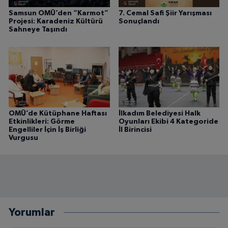
Samsun OMÜ’den “Karmot”
7. Cemal Safi Şiir Yarışması
Projesi: Karadeniz Kültürü
Sonuçlandı
Sahneye Taşındı
OMÜ’de Kütüphane Haftası
İlkadım Belediyesi Halk
Etkinlikleri: Görme
Oyunları Ekibi 4 Kategoride
Engelliler İçin İş Birliği
İl Birincisi
Vurgusu
Yorumlar