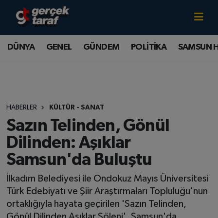
Canlı TV İzle
DÜNYA
Samsun Nöbetçi Eczaneler
DÜNYA
GENEL
GÜNDEM
POLİTİKA
SAMSUN 
GENEL
Samsun Hava Durumu
GÜNDEM
Samsun Namaz Vakitleri
HABERLER
KÜLTÜR - SANAT
POLİTİKA
Samsun Trafik Yoğunluk Haritası
Sazın Telinden, Gönül
SAMSUN HABER
Süper Lig Puan Durumu ve Fikstür
Dilinden: Aşıklar
Samsun'da Buluştu
SAMSUNSPOR
Tüm Manşetler
İlkadım Belediyesi ile Ondokuz Mayıs Üniversitesi
SAĞLIK
Son Dakika Haberleri
Türk Edebiyatı ve Şiir Araştırmaları Topluluğu'nun
ortaklığıyla hayata geçirilen 'Sazın Telinden,
TEKNOLOJİ
Haber Arşivi
Gönül Dilinden Aşıklar Şöleni', Samsun'da