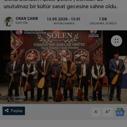
unutulmaz bir kültür sanat gecesine sahne oldu.
SPOR
OKAN ÇAKIR
13.05.2026 - 13:01
1 DK
EDITÖR
EKONOMİ
YAYINLANMA
OKUNMA SÜRESI
TEKNOLOJİ
YAŞAM
YEMEK
Paylaş
-
+
A
A