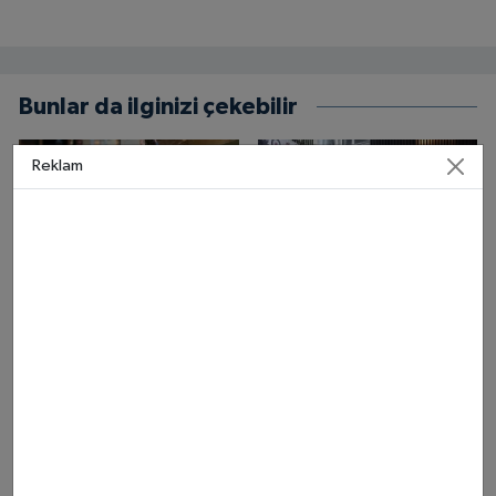
Bunlar da ilginizi çekebilir
Reklam
Gamze Özçelik kimdir, kaç
Blok3'e Suikast Girişimi Son
yaşında? İşte hayatı ve
Anda Engellendi!
dizileri
Bodrum'da Yakalanan 7
Şüphelinin Telefonundan
Plan Çıktı