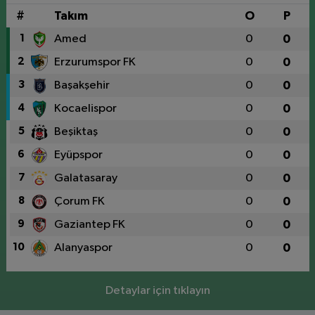
#
Takım
O
P
1
Amed
0
0
2
Erzurumspor FK
0
0
3
Başakşehir
0
0
4
Kocaelispor
0
0
5
Beşiktaş
0
0
6
Eyüpspor
0
0
7
Galatasaray
0
0
8
Çorum FK
0
0
9
Gaziantep FK
0
0
10
Alanyaspor
0
0
Detaylar için tıklayın