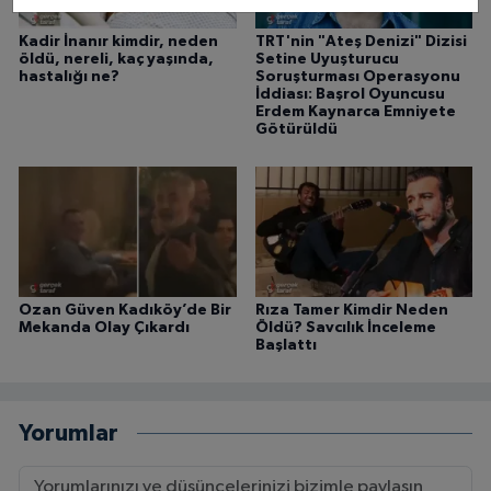
Kadir İnanır kimdir, neden
TRT'nin "Ateş Denizi" Dizisi
öldü, nereli, kaç yaşında,
Setine Uyuşturucu
hastalığı ne?
Soruşturması Operasyonu
İddiası: Başrol Oyuncusu
Erdem Kaynarca Emniyete
Götürüldü
Ozan Güven Kadıköy’de Bir
Rıza Tamer Kimdir Neden
Mekanda Olay Çıkardı
Öldü? Savcılık İnceleme
Başlattı
Yorumlar