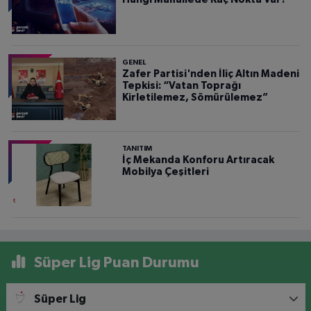
GENEL
Zafer Partisi'nden İliç Altın Madeni
Tepkisi: “Vatan Toprağı
Kirletilemez, Sömürülemez”
TANITIM
İç Mekanda Konforu Artıracak
Mobilya Çeşitleri
Süper Lig Puan Durumu
Süper Lig