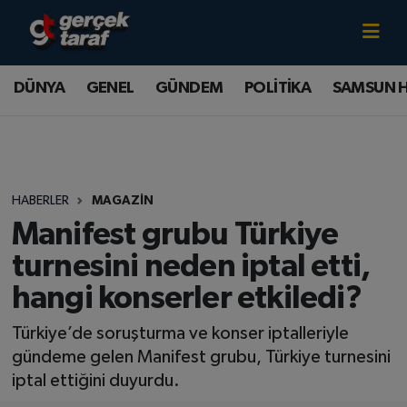
Canlı TV İzle
DÜNYA
Samsun Nöbetçi Eczaneler
DÜNYA
GENEL
GÜNDEM
POLİTİKA
SAMSUN 
GENEL
Samsun Hava Durumu
GÜNDEM
Samsun Namaz Vakitleri
HABERLER
MAGAZİN
POLİTİKA
Samsun Trafik Yoğunluk Haritası
Manifest grubu Türkiye
SAMSUN HABER
Süper Lig Puan Durumu ve Fikstür
turnesini neden iptal etti,
hangi konserler etkiledi?
SAMSUNSPOR
Tüm Manşetler
Türkiye’de soruşturma ve konser iptalleriyle
SAĞLIK
Son Dakika Haberleri
gündeme gelen Manifest grubu, Türkiye turnesini
iptal ettiğini duyurdu.
TEKNOLOJİ
Haber Arşivi