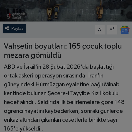
Paylaş
-
+
A
A
Vahşetin boyutları: 165 çocuk toplu
mezara gömüldü
ABD ve İsrail'in 28 Şubat 2026'da başlattığı
ortak askeri operasyon sırasında, İran'ın
güneyindeki Hürmüzgan eyaletine bağlı Minab
kentinde bulunan Şecere-i Tayyibe Kız İlkokulu
hedef alındı . Saldırıda ilk belirlemelere göre 148
öğrenci hayatını kaybederken, sonraki günlerde
enkaz altından çıkarılan cesetlerle birlikte sayı
165'e yükseldi .