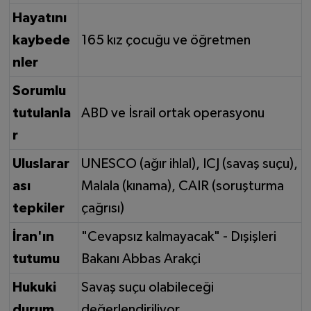
Hayatını
kaybede
165 kız çocuğu ve öğretmen
nler
Sorumlu
tutulanla
ABD ve İsrail ortak operasyonu
r
Uluslarar
UNESCO (ağır ihlal), ICJ (savaş suçu),
ası
Malala (kınama), CAIR (soruşturma
tepkiler
çağrısı)
İran'ın
"Cevapsız kalmayacak" - Dışişleri
tutumu
Bakanı Abbas Arakçi
Hukuki
Savaş suçu olabileceği
durum
değerlendiriliyor