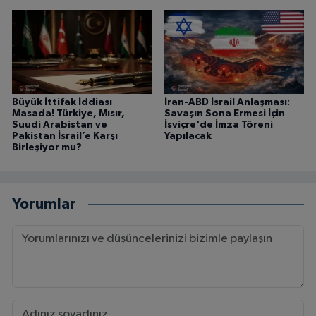
Büyük İttifak İddiası
İran-ABD İsrail Anlaşması:
Masada! Türkiye, Mısır,
Savaşın Sona Ermesi İçin
Suudi Arabistan ve
İsviçre'de İmza Töreni
Pakistan İsrail’e Karşı
Yapılacak
Birleşiyor mu?
Yorumlar