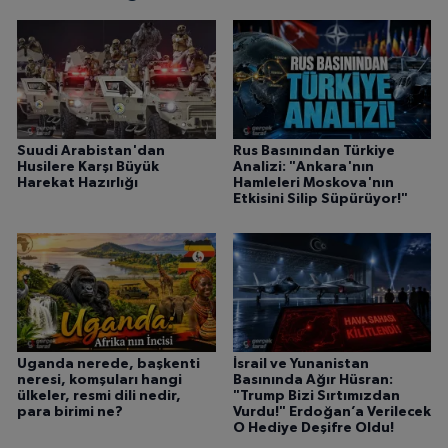
Suudi Arabistan'dan
Rus Basınından Türkiye
Husilere Karşı Büyük
Analizi: "Ankara'nın
Harekat Hazırlığı
Hamleleri Moskova'nın
Etkisini Silip Süpürüyor!"
Uganda nerede, başkenti
İsrail ve Yunanistan
neresi, komşuları hangi
Basınında Ağır Hüsran:
ülkeler, resmi dili nedir,
"Trump Bizi Sırtımızdan
para birimi ne?
Vurdu!" Erdoğan’a Verilecek
O Hediye Deşifre Oldu!