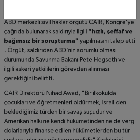
🌍 Küresel yankılar ve soruşturma
çağrıları
ABD merkezli sivil haklar örgütü CAIR, Kongre'ye
çağrıda bulunarak saldırıyla ilgili
"hızlı, şeffaf ve
bağımsız bir soruşturma"
yapılmasını talep etti
. Örgüt, saldırıdan ABD'nin sorumlu olması
durumunda Savunma Bakanı Pete Hegseth ve
ilgili askeri yetkililerin görevden alınması
gerektiğini belirtti.
CAIR Direktörü Nihad Awad, "Bir ilkokulda
çocukları ve öğretmenleri öldürmek, İsrail'den
beklediğimiz türden bir savaş suçudur ve
Amerikan halkı ne kendi hükümetinden ne de vergi
dolarlarıyla finanse edilen hükümetlerden bu tür