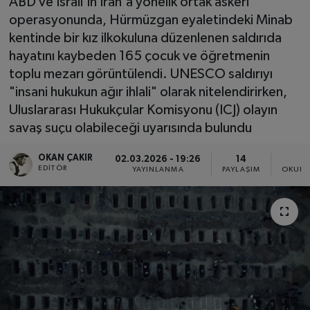
ABD ve İsrail'in İran'a yönelik ortak askeri
operasyonunda, Hürmüzgan eyaletindeki Minab
SPOR
kentinde bir kız ilkokuluna düzenlenen saldırıda
hayatını kaybeden 165 çocuk ve öğretmenin
EKONOMİ
toplu mezarı görüntülendi. UNESCO saldırıyı
"insani hukukun ağır ihlali" olarak nitelendirirken,
TEKNOLOJİ
Uluslararası Hukukçular Komisyonu (ICJ) olayın
savaş suçu olabileceği uyarısında bulundu
YAŞAM
OKAN ÇAKIR
02.03.2026 - 19:26
14
4
YEMEK
EDITÖR
YAYINLANMA
PAYLAŞIM
OKUNM