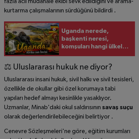
fazla acil müdahale ekibi sevk edildiğini ve arama-
kurtarma çalışmalarının sürdüğünü bildirdi .
Uganda nerede,
başkenti neresi,
komşuları hangi ülkeler,
resmi dili nedir, para
birimi ne?
⚖️ Uluslararası hukuk ne diyor?
Uluslararası insani hukuk, sivil halkı ve sivil tesisleri,
özellikle de okullar gibi özel korumaya tabi
yapıları hedef almayı kesinlikle yasaklıyor.
Uzmanlar, Minab'daki okul saldırısının
savaş suçu
olarak değerlendirilebileceğini belirtiyor .
Cenevre Sözleşmeleri'ne göre, eğitim kurumları