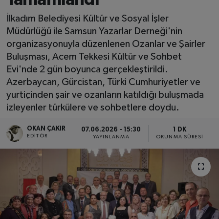
SPOR
İlkadım Belediyesi Kültür ve Sosyal İşler
Müdürlüğü ile Samsun Yazarlar Derneği'nin
EKONOMİ
organizasyonuyla düzenlenen Ozanlar ve Şairler
Buluşması, Acem Tekkesi Kültür ve Sohbet
TEKNOLOJİ
Evi'nde 2 gün boyunca gerçekleştirildi.
Azerbaycan, Gürcistan, Türki Cumhuriyetler ve
YAŞAM
yurtiçinden şair ve ozanların katıldığı buluşmada
izleyenler türkülere ve sohbetlere doydu.
YEMEK
OKAN ÇAKIR
07.06.2026 - 15:30
1 DK
EDITÖR
YAYINLANMA
OKUNMA SÜRESI