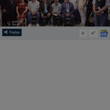
Paylaş
-
+
A
A