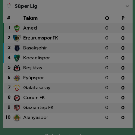
Süper Lig
#
Takım
O
P
1
Amed
0
0
2
Erzurumspor FK
0
0
3
Başakşehir
0
0
4
Kocaelispor
0
0
5
Beşiktaş
0
0
6
Eyüpspor
0
0
7
Galatasaray
0
0
8
Çorum FK
0
0
9
Gaziantep FK
0
0
10
Alanyaspor
0
0