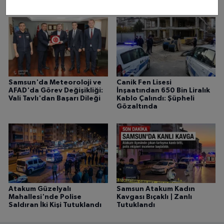
Denetledi
Samsun'da Meteoroloji ve
Canik Fen Lisesi
AFAD'da Görev Değişikliği:
İnşaatından 650 Bin Liralık
Vali Tavlı'dan Başarı Dileği
Kablo Çalındı: Şüpheli
Gözaltında
Atakum Güzelyalı
Samsun Atakum Kadın
Mahallesi'nde Polise
Kavgası Bıçaklı | Zanlı
Saldıran İki Kişi Tutuklandı
Tutuklandı