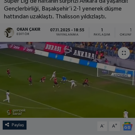
Süper Lig’de haftanın sürprizi Ankara’da yaşandı!
Gençlerbirliği, Başakşehir’i 2-1 yenerek düşme
SPOR
hattından uzaklaştı. Thalisson yıldızlaştı.
EKONOMİ
OKAN ÇAKIR
07.11.2025 - 18:55
1
1 
EDITÖR
YAYINLANMA
PAYLAŞIM
OKUNMA
TEKNOLOJİ
YAŞAM
YEMEK
Paylaş
-
+
A
A