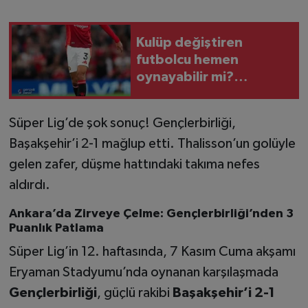
Kulüp değiştiren
futbolcu hemen
oynayabilir mi?
Futbolcu transfer
sözleşmesi nasıl
Süper Lig’de şok sonuç! Gençlerbirliği,
uygulanır?
Başakşehir’i 2-1 mağlup etti. Thalisson’un golüyle
gelen zafer, düşme hattındaki takıma nefes
aldırdı.
Ankara’da Zirveye Çelme: Gençlerbirliği’nden 3
Puanlık Patlama
Süper Lig’in 12. haftasında, 7 Kasım Cuma akşamı
Eryaman Stadyumu’nda oynanan karşılaşmada
Gençlerbirliği
, güçlü rakibi
Başakşehir’i 2-1