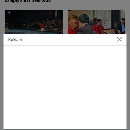
şampiyonlar belli oldu
Reklam
Samsun Open ATP
Samsunlu Milli Sporcu Resul
Challenger 50’de Final
Aydın Avrupa İkincisi Oldu!
Heyecanı
Başkan Halit Doğan Başarıyı
Kutladı
Canik Belediyesi Ücretsiz
Milli Ampute Futbol Takımı
Sporcu Servisiyle Çocukları
Dünya Kupası Kampında
Antrenmana Taşıyor
Samsun'u Keşfetti