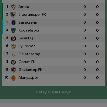
1
Amed
0
0
2
Erzurumspor FK
0
0
3
Başakşehir
0
0
4
Kocaelispor
0
0
5
Beşiktaş
0
0
6
Eyüpspor
0
0
7
Galatasaray
0
0
8
Çorum FK
0
0
9
Gaziantep FK
0
0
10
Alanyaspor
0
0
Detaylar için tıklayın