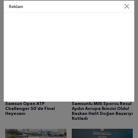
Reklam
Samsun Open ATP
Süper Lig ilk hafta maçlar
Challenger 50’de
hangi gün oynanacak?
şampiyonlar belli oldu
Samsun Open ATP
Samsunlu Milli Sporcu Resul
Challenger 50’de Final
Aydın Avrupa İkincisi Oldu!
Heyecanı
Başkan Halit Doğan Başarıyı
Kutladı