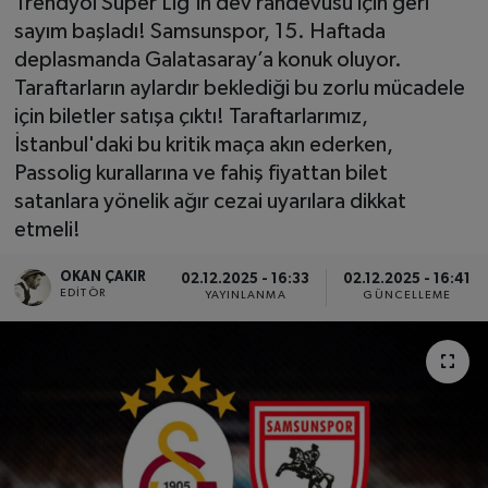
Trendyol Süper Lig’in dev randevusu için geri
sayım başladı! Samsunspor, 15. Haftada
SPOR
deplasmanda Galatasaray’a konuk oluyor.
Taraftarların aylardır beklediği bu zorlu mücadele
EKONOMİ
için biletler satışa çıktı! Taraftarlarımız,
İstanbul'daki bu kritik maça akın ederken,
TEKNOLOJİ
Passolig kurallarına ve fahiş fiyattan bilet
satanlara yönelik ağır cezai uyarılara dikkat
YAŞAM
etmeli!
YEMEK
OKAN ÇAKIR
02.12.2025 - 16:33
02.12.2025 - 16:41
EDITÖR
YAYINLANMA
GÜNCELLEME