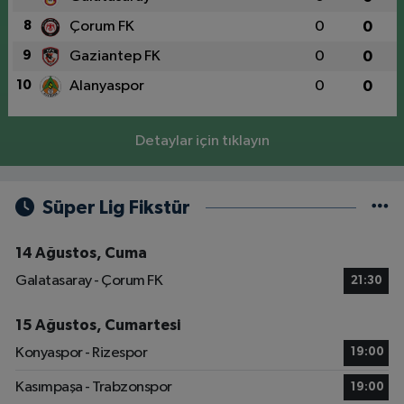
8
Çorum FK
0
0
9
Gaziantep FK
0
0
10
Alanyaspor
0
0
Detaylar için tıklayın
Süper Lig Fikstür
14 Ağustos, Cuma
Galatasaray - Çorum FK
21:30
15 Ağustos, Cumartesi
Konyaspor - Rizespor
19:00
Kasımpaşa - Trabzonspor
19:00