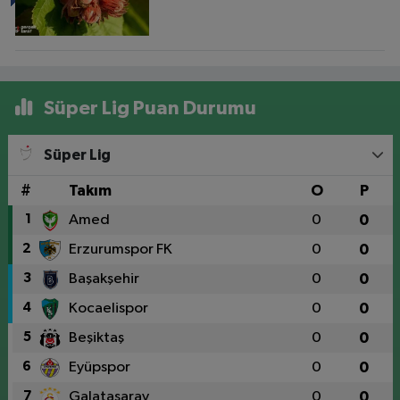
Süper Lig Puan Durumu
Süper Lig
#
Takım
O
P
1
Amed
0
0
2
Erzurumspor FK
0
0
3
Başakşehir
0
0
4
Kocaelispor
0
0
5
Beşiktaş
0
0
6
Eyüpspor
0
0
7
Galatasaray
0
0