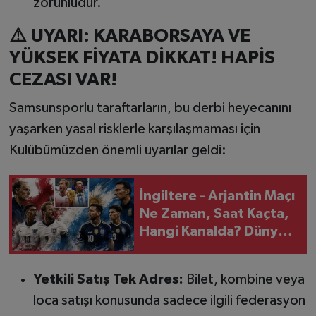
zorunludur.
⚠️ UYARI: KARABORSAYA VE
YÜKSEK FİYATA DİKKAT! HAPİS
CEZASI VAR!
Samsunsporlu taraftarların, bu derbi heyecanını
yaşarken yasal risklerle karşılaşmaması için
Kulübümüzden önemli uyarılar geldi:
İngiltere - Arjantin Maçı
Ne Zaman, Saat Kaçta,
Hangi Kanalda? Dünya
Kupası Finali İçin Dev
Mücadele
Yetkili Satış Tek Adres:
Bilet, kombine veya
loca satışı konusunda sadece ilgili federasyon