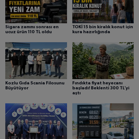
Sigara zammı sonrası en
TOKİ 15 bin kiralık konut için
ucuz ürün 110 TL oldu
kura hazırlığında
Kozlu Gıda Scania Filosunu
Fındıkta fiyat heyecanı
Büyütüyor
başladı! Beklenti 300 TL’yi
aştı