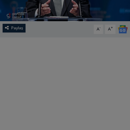
Paylaş
-
+
A
A