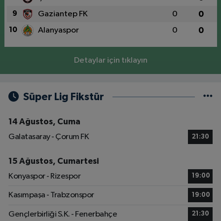
9
Gaziantep FK
0
0
10
Alanyaspor
0
0
Detaylar için tıklayın
Süper Lig Fikstür
14 Ağustos, Cuma
Galatasaray - Çorum FK
21:30
15 Ağustos, Cumartesi
Konyaspor - Rizespor
19:00
Kasımpaşa - Trabzonspor
19:00
Gençlerbirliği S.K. - Fenerbahçe
21:30