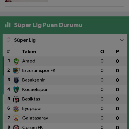
Süper Lig Puan Durumu
Süper Lig
#
Takım
O
P
1
Amed
0
0
2
Erzurumspor FK
0
0
3
Başakşehir
0
0
4
Kocaelispor
0
0
5
Beşiktaş
0
0
6
Eyüpspor
0
0
7
Galatasaray
0
0
8
Çorum FK
0
0