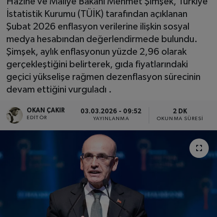
Hazine ve Maliye Bakanı Mehmet Şimşek, Türkiye
İstatistik Kurumu (TÜİK) tarafından açıklanan
SPOR
Şubat 2026 enflasyon verilerine ilişkin sosyal
medya hesabından değerlendirmede bulundu.
EKONOMİ
Şimşek, aylık enflasyonun yüzde 2,96 olarak
gerçekleştiğini belirterek, gıda fiyatlarındaki
TEKNOLOJİ
geçici yükselişe rağmen dezenflasyon sürecinin
devam ettiğini vurguladı .
YAŞAM
OKAN ÇAKIR
03.03.2026 - 09:52
2 DK
YEMEK
EDITÖR
YAYINLANMA
OKUNMA SÜRESI