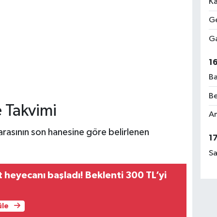
Ka
Ge
Ga
1
Ba
Be
 Takvimi
Am
rasının son hanesine göre belirlenen
1
Sa
t heyecanı başladı! Beklenti 300 TL’yi
üle