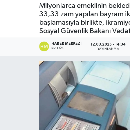
Milyonlarca emeklinin bekled
SPOR
33,33 zam yapılan bayram ikr
başlamasıyla birlikte, ikrami
EKONOMİ
Sosyal Güvenlik Bakanı Vedat I
TEKNOLOJİ
HABER MERKEZI
12.03.2025 - 14:34
EDITÖR
YAYINLANMA
YAŞAM
YEMEK