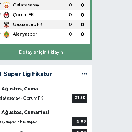
7
Galatasaray
0
0
8
Çorum FK
0
0
9
Gaziantep FK
0
0
0
Alanyaspor
0
0
Detaylar için tıklayın
Süper Lig Fikstür
4 Ağustos, Cuma
latasaray - Çorum FK
21:30
5 Ağustos, Cumartesi
nyaspor - Rizespor
19:00