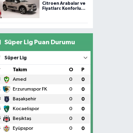
Citroen Arabalar ve
Fiyatları: Konforlu
Sürüş, Uygun
Fiyatlar
Süper Lig Puan Durumu
Süper Lig
#
Takım
O
P
1
Amed
0
0
2
Erzurumspor FK
0
0
3
Başakşehir
0
0
4
Kocaelispor
0
0
5
Beşiktaş
0
0
6
Eyüpspor
0
0