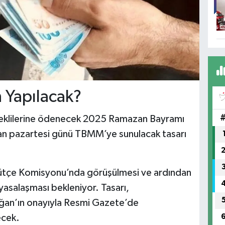
Yapılacak?
meklilerine ödenecek 2025 Ramazan Bayramı
ndan pazartesi günü TBMM’ye sunulacak tasarı
 Bütçe Komisyonu’nda görüşülmesi ve ardından
asalaşması bekleniyor. Tasarı,
an’ın onayıyla Resmi Gazete’de
ecek.