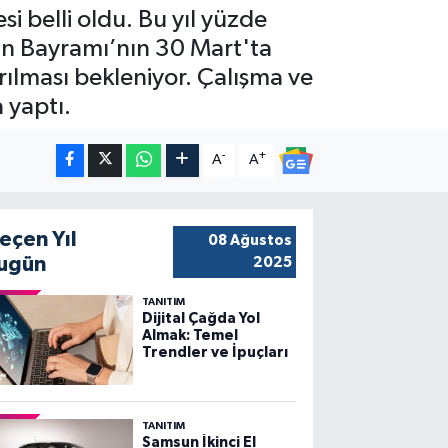
 belli oldu. Bu yıl yüzde
an Bayramı’nın 30 Mart'ta
rılması bekleniyor. Çalışma ve
 yaptı.
-
+
A
A
eçen Yıl
08 Ağustos
ugün
2025
TANITIM
Dijital Çağda Yol
Almak: Temel
Trendler ve İpuçları
TANITIM
Samsun İkinci El