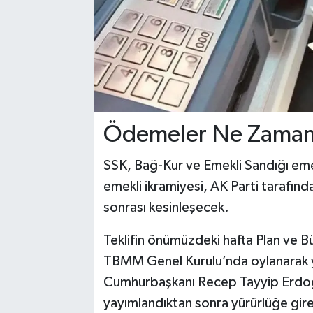
Ödemeler Ne Zaman 
SSK, Bağ-Kur ve Emekli Sandığı e
emekli ikramiyesi, AK Parti tarafı
sonrası kesinleşecek.
Teklifin önümüzdeki hafta Plan ve
TBMM Genel Kurulu’nda oylanarak y
Cumhurbaşkanı Recep Tayyip Erdoğ
yayımlandıktan sonra yürürlüğe gir