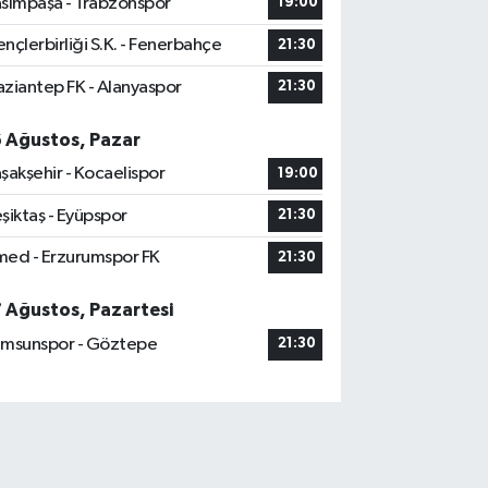
sımpaşa - Trabzonspor
19:00
nçlerbirliği S.K. - Fenerbahçe
21:30
ziantep FK - Alanyaspor
21:30
6 Ağustos, Pazar
şakşehir - Kocaelispor
19:00
şiktaş - Eyüpspor
21:30
ed - Erzurumspor FK
21:30
7 Ağustos, Pazartesi
msunspor - Göztepe
21:30