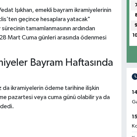
edat Işıkhan, emekli bayram ikramiyelerinin
lis'ten geçince hesaplara yatacak"
y sürecinin tamamlanmasının ardından
1
le 28 Mart Cuma günleri arasında ödenmesi
iyeler Bayram Haftasında
da ikramiyelerin ödeme tarihine ilişkin
1
 pazartesi veya cuma günü olabilir ya da
Ga
 dedi.
1
Ko