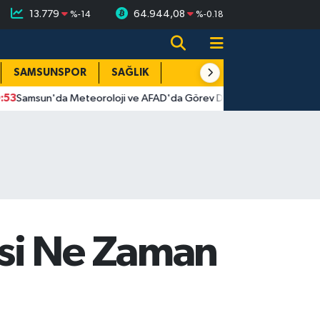
13.779
64.944,08
%
-14
%
-0.18
SAMSUNSPOR
SAĞLIK
TEKNOLOJİ
SPOR
E
 Meteoroloji ve AFAD'da Görev Değişikliği: Vali Tavlı'dan Başarı Dile
esi Ne Zaman