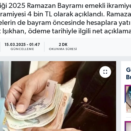
iği 2025 Ramazan Bayramı emekli ikramiyesi
amiyesi 4 bin TL olarak açıklandı. Ramaz
yelerin de bayram öncesinde hesaplara yatı
şıkhan, ödeme tarihiyle ilgili net açıklama
15.03.2025 - 01:47
2 DK
GÜNCELLEME
OKUNMA SÜRESI
G
B