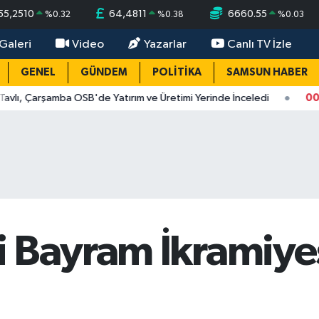
55,2510
64,4811
6660.55
%
0.32
%
0.38
%
0.03
Galeri
Video
Yazarlar
Canlı TV İzle
GENEL
GÜNDEM
POLİTİKA
SAMSUN HABER
mba OSB'de Yatırım ve Üretimi Yerinde İnceledi
00:53
Samsun'da
i Bayram İkramiy