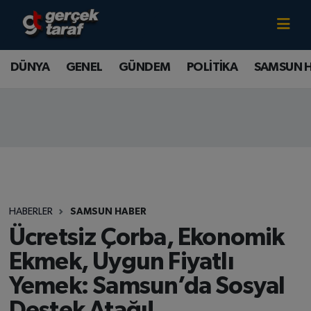
Canlı TV İzle
DÜNYA
Samsun Nöbetçi Eczaneler
DÜNYA
GENEL
GÜNDEM
POLİTİKA
SAMSUN 
GENEL
Samsun Hava Durumu
GÜNDEM
Samsun Namaz Vakitleri
POLİTİKA
Samsun Trafik Yoğunluk Haritası
SAMSUN HABER
Süper Lig Puan Durumu ve Fikstür
HABERLER
SAMSUN HABER
SAMSUNSPOR
Tüm Manşetler
Ücretsiz Çorba, Ekonomik
Ekmek, Uygun Fiyatlı
SAĞLIK
Son Dakika Haberleri
Yemek: Samsun’da Sosyal
TEKNOLOJİ
Haber Arşivi
Destek Atağı!