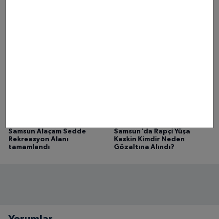
Samsun Hızlı Tren
Samsun Canik
Projesinde Son Durum Ne?
Belediyesi'nden ailelere
cami buluşması çağrısı
Samsun Alaçam Sedde
Samsun'da Rapçi Yüşa
Rekreasyon Alanı
Keskin Kimdir Neden
tamamlandı
Gözaltına Alındı?