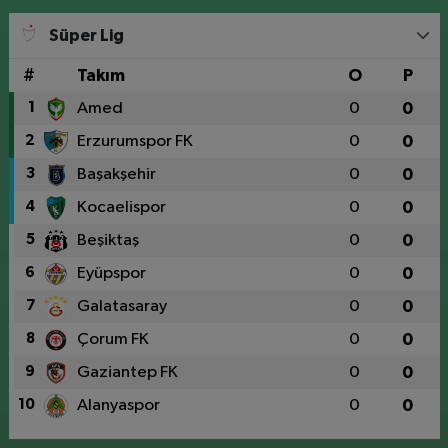
Süper Lig
#
Takım
O
P
1
Amed
0
0
2
Erzurumspor FK
0
0
3
Başakşehir
0
0
4
Kocaelispor
0
0
5
Beşiktaş
0
0
6
Eyüpspor
0
0
7
Galatasaray
0
0
8
Çorum FK
0
0
9
Gaziantep FK
0
0
10
Alanyaspor
0
0