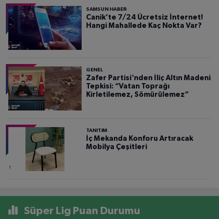
SAMSUN HABER
Canik’te 7/24 Ücretsiz İnternet!
Hangi Mahallede Kaç Nokta Var?
GENEL
Zafer Partisi'nden İliç Altın Madeni
Tepkisi: “Vatan Toprağı
Kirletilemez, Sömürülemez”
TANITIM
İç Mekanda Konforu Artıracak
Mobilya Çeşitleri
Süper Lig Puan Durumu