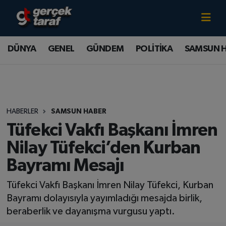
Canlı TV İzle
DÜNYA
Samsun Nöbetçi Eczaneler
DÜNYA
GENEL
GÜNDEM
POLİTİKA
SAMSUN 
GENEL
Samsun Hava Durumu
GÜNDEM
Samsun Namaz Vakitleri
HABERLER
SAMSUN HABER
POLİTİKA
Samsun Trafik Yoğunluk Haritası
Tüfekci Vakfı Başkanı İmren
SAMSUN HABER
Süper Lig Puan Durumu ve Fikstür
Nilay Tüfekci’den Kurban
Bayramı Mesajı
SAMSUNSPOR
Tüm Manşetler
Tüfekci Vakfı Başkanı İmren Nilay Tüfekci, Kurban
SAĞLIK
Son Dakika Haberleri
Bayramı dolayısıyla yayımladığı mesajda birlik,
beraberlik ve dayanışma vurgusu yaptı.
TEKNOLOJİ
Haber Arşivi