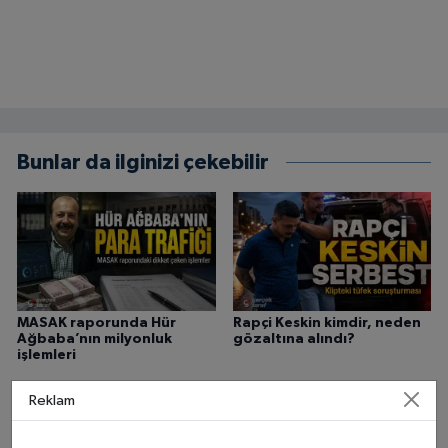
Bunlar da ilginizi çekebilir
MASAK raporunda Hür
Rapçi Keskin kimdir, neden
Ağbaba’nın milyonluk
gözaltına alındı?
işlemleri
Reklam