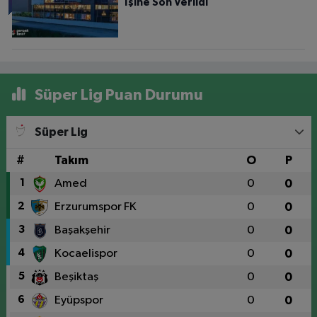
İşine Son Verildi
Süper Lig Puan Durumu
Süper Lig
#
Takım
O
P
1
Amed
0
0
2
Erzurumspor FK
0
0
3
Başakşehir
0
0
4
Kocaelispor
0
0
5
Beşiktaş
0
0
6
Eyüpspor
0
0