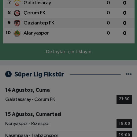
7
Galatasaray
0
0
8
Çorum FK
0
0
9
Gaziantep FK
0
0
10
Alanyaspor
0
0
Detaylar için tıklayın
Süper Lig Fikstür
14 Ağustos, Cuma
Galatasaray - Çorum FK
21:30
15 Ağustos, Cumartesi
Konyaspor - Rizespor
19:00
Kasımpaşa - Trabzonspor
19:00