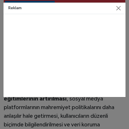
Windows 11'de
Reklam
Outlook çökme sorunu
acil yamayla giderildi
Dijital Okuryazarlık ve Şeffaflık Çağrısı
Araştırmanın sonuç bölümünde, sosyal medya
kullanıcılarının potansiyel mahremiyet tehditlerini
daha iyi anlaması ve kişisel bilgi paylaşırken daha
dikkatli davranması gerektiğinin altı çizildi.
Akademisyenler,
dijital okuryazarlık
eğitimlerinin artırılması
, sosyal medya
platformlarının mahremiyet politikalarını daha
anlaşılır hale getirmesi, kullanıcıların düzenli
biçimde bilgilendirilmesi ve veri koruma