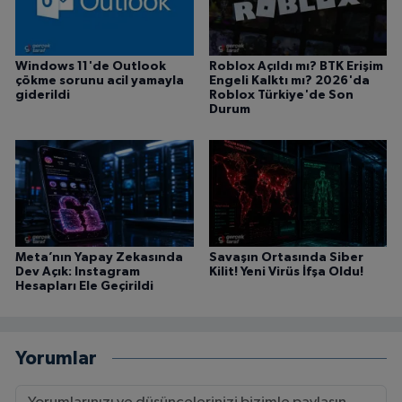
Windows 11'de Outlook
Roblox Açıldı mı? BTK Erişim
çökme sorunu acil yamayla
Engeli Kalktı mı? 2026'da
giderildi
Roblox Türkiye'de Son
Durum
Meta’nın Yapay Zekasında
Savaşın Ortasında Siber
Dev Açık: Instagram
Kilit! Yeni Virüs İfşa Oldu!
Hesapları Ele Geçirildi
Yorumlar