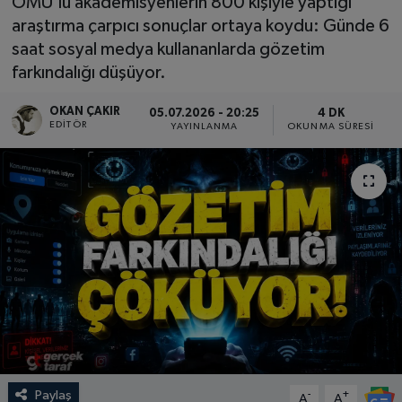
OMÜ'lü akademisyenlerin 800 kişiyle yaptığı
araştırma çarpıcı sonuçlar ortaya koydu: Günde 6
SPOR
saat sosyal medya kullananlarda gözetim
farkındalığı düşüyor.
EKONOMİ
OKAN ÇAKIR
05.07.2026 - 20:25
4 DK
TEKNOLOJİ
EDITÖR
YAYINLANMA
OKUNMA SÜRESI
YAŞAM
YEMEK
Paylaş
-
+
A
A