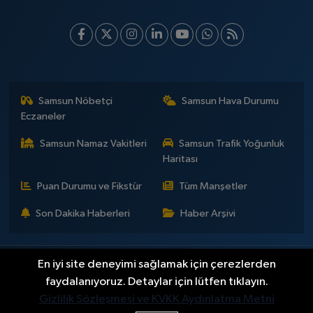
Samsun Nöbetçi
Samsun Hava Durumu
Eczaneler
Samsun Namaz Vakitleri
Samsun Trafik Yoğunluk
Haritası
Puan Durumu ve Fikstür
Tüm Manşetler
Son Dakika Haberleri
Haber Arşivi
En iyi site deneyimi sağlamak için çerezlerden
İLETİŞİM
KÜNYE
Gizlilik Sözleşmesi
Yayın Politikaları ve Kullanım Şartları
Yayın İlkeleri
Hakkımızda
faydalanıyoruz. Detaylar için lütfen tıklayın.
Okan Çakır kimdir?
BİLİM
DÜNYA
EĞİTİM
EKONOMİ
GENEL
Gizlilik Sözleşmesi ve KVKK Aydınlatma Metni
GÜNDEM
SAMSUNSPOR
KÜLTÜR - SANAT
MAGAZİN