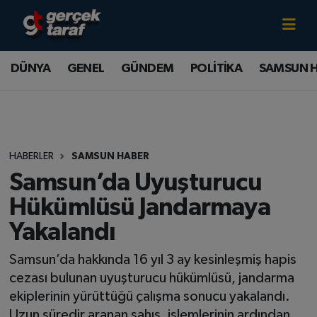
Canlı TV İzle
DÜNYA
Samsun Nöbetçi Eczaneler
DÜNYA
GENEL
GÜNDEM
POLİTİKA
SAMSUN 
GENEL
Samsun Hava Durumu
GÜNDEM
Samsun Namaz Vakitleri
HABERLER
SAMSUN HABER
POLİTİKA
Samsun Trafik Yoğunluk Haritası
Samsun’da Uyuşturucu
SAMSUN HABER
Süper Lig Puan Durumu ve Fikstür
Hükümlüsü Jandarmaya
Yakalandı
SAMSUNSPOR
Tüm Manşetler
Samsun’da hakkında 16 yıl 3 ay kesinleşmiş hapis
SAĞLIK
Son Dakika Haberleri
cezası bulunan uyuşturucu hükümlüsü, jandarma
ekiplerinin yürüttüğü çalışma sonucu yakalandı.
TEKNOLOJİ
Haber Arşivi
Uzun süredir aranan şahıs, işlemlerinin ardından