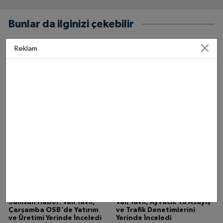
Bunlar da ilginizi çekebilir
Reklam
Anahtar Parti Samsun’dan
Samsun haber: OSB'lerde
Terörsüz Türkiye Tepkisi
Yatırım Fırsatları
Değerlendirildi
Samsun Haber: Vali Tavlı,
Vali Tavlı, Ayvacık'ta Asayiş
Çarşamba OSB'de Yatırım
ve Trafik Denetimlerini
ve Üretimi Yerinde İnceledi
Yerinde İnceledi