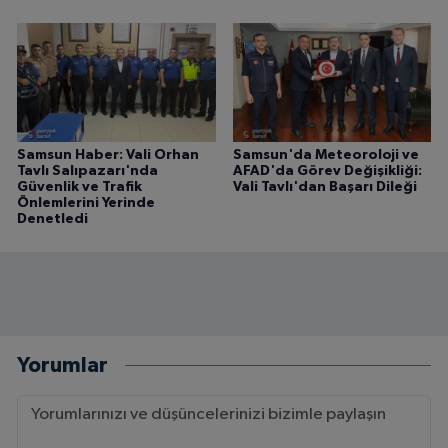
Samsun Haber: Vali Orhan
Samsun'da Meteoroloji ve
Tavlı Salıpazarı'nda
AFAD'da Görev Değişikliği:
Güvenlik ve Trafik
Vali Tavlı'dan Başarı Dileği
Önlemlerini Yerinde
Denetledi
Yorumlar