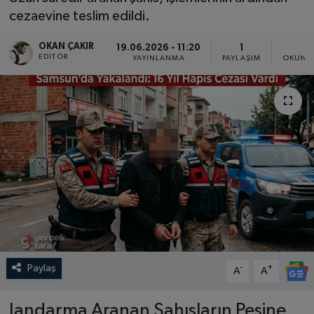
cezaevine teslim edildi.
SPOR
OKAN ÇAKIR
19.06.2026 - 11:20
1
2
EDITÖR
EKONOMİ
YAYINLANMA
PAYLAŞIM
OKUNMA
TEKNOLOJİ
YAŞAM
YEMEK
Paylaş
-
+
A
A
Jandarma Aranan Şahısların Peşine