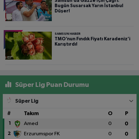
Samsun’da Gazze İçin Çağrı:
Bugün Susarsak Yarın İstanbul
Düşer!
SAMSUN HABER
TMO’nun Fındık Fiyatı Karadeniz’i
Karıştırdı!
Süper Lig Puan Durumu
Süper Lig
#
Takım
O
P
1
Amed
0
0
2
Erzurumspor FK
0
0