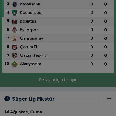
3
Başakşehir
0
0
4
Kocaelispor
0
0
5
Beşiktaş
0
0
6
Eyüpspor
0
0
7
Galatasaray
0
0
8
Çorum FK
0
0
9
Gaziantep FK
0
0
10
Alanyaspor
0
0
Detaylar için tıklayın
Süper Lig Fikstür
14 Ağustos, Cuma