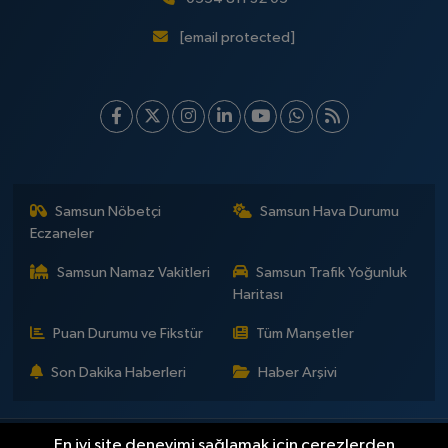
[email protected]
Samsun Nöbetçi
Samsun Hava Durumu
Eczaneler
Samsun Namaz Vakitleri
Samsun Trafik Yoğunluk
Haritası
Puan Durumu ve Fikstür
Tüm Manşetler
Son Dakika Haberleri
Haber Arşivi
En iyi site deneyimi sağlamak için çerezlerden
İLETİŞİM
KÜNYE
Gizlilik Sözleşmesi