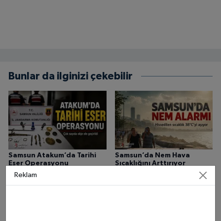
Bunlar da ilginizi çekebilir
Samsun Atakum’da Tarihi
Samsun’da Nem Hava
Eser Operasyonu
Sıcaklığını Arttırıyor
Reklam