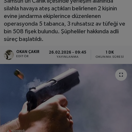
Samsun’un Canik ilçesinde yerleşim alanında
silahla havaya ateş açtıkları belirlenen 2 kişinin
SPOR
evine jandarma ekiplerince düzenlenen
operasyonda 5 tabanca, 3 ruhsatsız av tüfeği ve
EKONOMİ
bin 508 fişek bulundu. Şüpheliler hakkında adli
süreç başlatıldı.
TEKNOLOJİ
OKAN ÇAKIR
26.02.2026 - 09:45
1 DK
YAŞAM
EDITÖR
YAYINLANMA
OKUNMA SÜRESI
YEMEK