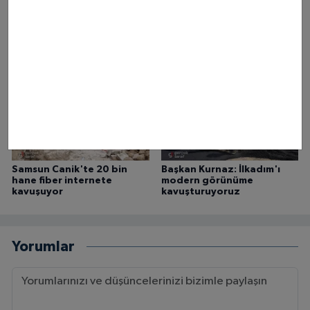
Samsun’da Nem Bunalttı:
Samsun'da 11 branşta
Hissedilen Sıcaklık 38
ücretsiz spor kursu başladı
Derece
Samsun Canik'te 20 bin
Başkan Kurnaz: İlkadım'ı
hane fiber internete
modern görünüme
kavuşuyor
kavuşturuyoruz
Yorumlar