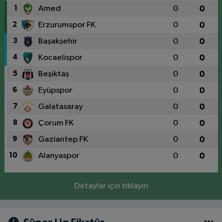
1
Amed
0
0
2
Erzurumspor FK
0
0
3
Başakşehir
0
0
4
Kocaelispor
0
0
5
Beşiktaş
0
0
6
Eyüpspor
0
0
7
Galatasaray
0
0
8
Çorum FK
0
0
9
Gaziantep FK
0
0
10
Alanyaspor
0
0
Detaylar için tıklayın