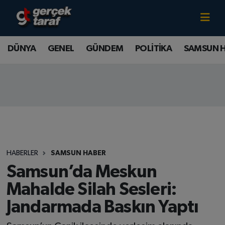
Canlı TV İzle
DÜNYA
Samsun Nöbetçi Eczaneler
DÜNYA
GENEL
GÜNDEM
POLİTİKA
SAMSUN 
GENEL
Samsun Hava Durumu
GÜNDEM
Samsun Namaz Vakitleri
POLİTİKA
Samsun Trafik Yoğunluk Haritası
SAMSUN HABER
Süper Lig Puan Durumu ve Fikstür
HABERLER
SAMSUN HABER
SAMSUNSPOR
Tüm Manşetler
Samsun’da Meskun
Mahalde Silah Sesleri:
SAĞLIK
Son Dakika Haberleri
Jandarmada Baskın Yaptı
TEKNOLOJİ
Haber Arşivi