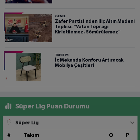
GENEL
Zafer Partisi'nden İliç Altın Madeni
Tepkisi: “Vatan Toprağı
Kirletilemez, Sömürülemez”
TANITIM
İç Mekanda Konforu Artıracak
Mobilya Çeşitleri
Süper Lig Puan Durumu
Süper Lig
#
Takım
O
P