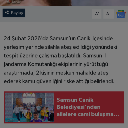
Paylaş
-
+
A
A
24 Şubat 2026’da Samsun’un Canik ilçesinde
yerleşim yerinde silahla ateş edildiği yönündeki
tespit üzerine çalışma başlatıldı. Samsun İl
Jandarma Komutanlığı ekiplerinin yürüttüğü
araştırmada, 2 kişinin meskun mahalde ateş
ederek kamu güvenliğini riske attığı belirlendi.
Samsun Canik
Belediyesi'nden
ailelere cami buluşması
çağrısı