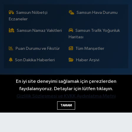
Samsun Nöbetçi
Samsun Hava Durumu
Eczaneler
Samsun Namaz Vakitleri
Samsun Trafik Yoğunluk
Haritası
Puan Durumu ve Fikstür
Tüm Manşetler
Son Dakika Haberleri
Haber Arşivi
En iyi site deneyimi sağlamak için çerezlerden
İLETİŞİM
KÜNYE
Gizlilik Sözleşmesi
Yayın Politikaları ve Kullanım Şartları
Yayın İlkeleri
Hakkımızda
faydalanıyoruz. Detaylar için lütfen tıklayın.
Okan Çakır kimdir?
BİLİM
DÜNYA
EĞİTİM
EKONOMİ
GENEL
Gizlilik Sözleşmesi ve KVKK Aydınlatma Metni
GÜNDEM
SAMSUNSPOR
KÜLTÜR - SANAT
MAGAZİN
TAMAM
POLİTİKA
SAĞLIK
SAMSUN HABER
SPOR
TEKNOLOJİ
YAŞAM
YEMEK
Haber Yazılımı:
TE Bilişim