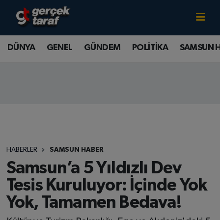
Canlı TV İzle
DÜNYA
Samsun Nöbetçi Eczaneler
DÜNYA
GENEL
GÜNDEM
POLİTİKA
SAMSUN 
GENEL
Samsun Hava Durumu
GÜNDEM
Samsun Namaz Vakitleri
POLİTİKA
Samsun Trafik Yoğunluk Haritası
SAMSUN HABER
Süper Lig Puan Durumu ve Fikstür
HABERLER
SAMSUN HABER
SAMSUNSPOR
Tüm Manşetler
Samsun’a 5 Yıldızlı Dev
Tesis Kuruluyor: İçinde Yok
SAĞLIK
Son Dakika Haberleri
Yok, Tamamen Bedava!
TEKNOLOJİ
Haber Arşivi