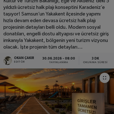
Kültür ve Turizm Bakanlığı, Ege ve Akdeniz'deki 5
yıldızlı ücretsiz halk plajı konseptini Karadeniz’e
SPOR
taşıyor! Samsun’un Yakakent ilçesinde yapımı
hızla devam eden devasa ücretsiz halk plajı
EKONOMİ
projesinin detayları belli oldu. Modern sosyal
donatıları, engelli dostu altyapısı ve ücretsiz giriş
TEKNOLOJİ
imkanıyla Yakakent, bölgenin yeni turizm vizyonu
olacak. İşte projenin tüm detayları...
YAŞAM
OKAN ÇAKIR
30.06.2026 - 08:00
3 DK
YEMEK
EDITÖR
YAYINLANMA
OKUNMA SÜRESI