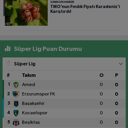
SAMSUN HABER
TMO’nun Fındık Fiyatı Karadeniz’i
Karıştırdı!
Süper Lig Puan Durumu
Süper Lig
#
Takım
O
P
1
Amed
0
0
2
Erzurumspor FK
0
0
3
Başakşehir
0
0
4
Kocaelispor
0
0
5
Beşiktaş
0
0