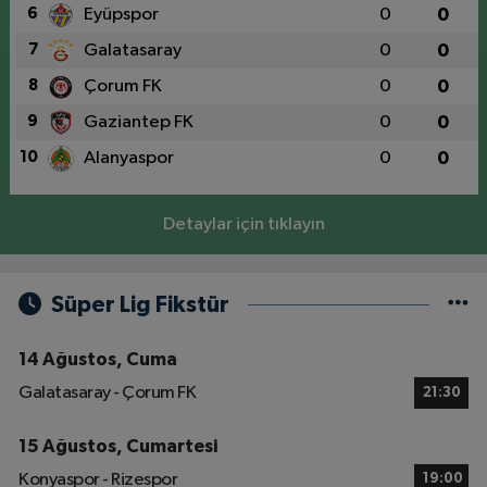
6
Eyüpspor
0
0
7
Galatasaray
0
0
8
Çorum FK
0
0
9
Gaziantep FK
0
0
10
Alanyaspor
0
0
Detaylar için tıklayın
Süper Lig Fikstür
14 Ağustos, Cuma
Galatasaray - Çorum FK
21:30
15 Ağustos, Cumartesi
Konyaspor - Rizespor
19:00