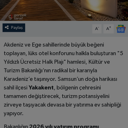
Paylaş
-
+
A
A
Akdeniz ve Ege sahillerinde büyük beğeni
toplayan, lüks otel konforunu halkla buluşturan "5
Yıldızlı Ücretsiz Halk Plajı" hamlesi, Kültür ve
Turizm Bakanlığı’nın radikal bir kararıyla
Karadeniz’e taşınıyor. Samsun’un doğa harikası
sahil ilçesi
Yakakent
, bölgenin çehresini
tamamen değiştirecek, turizm potansiyelini
zirveye taşıyacak devasa bir yatırıma ev sahipliği
yapıyor.
Bakanlığın
2026 yılı yatırım programı