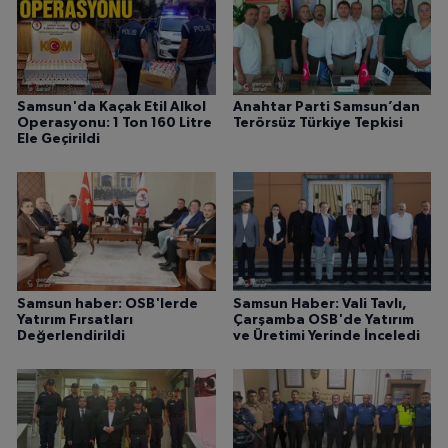
Samsun'da Kaçak Etil Alkol
Anahtar Parti Samsun’dan
Operasyonu: 1 Ton 160 Litre
Terörsüz Türkiye Tepkisi
Ele Geçirildi
Samsun haber: OSB'lerde
Samsun Haber: Vali Tavlı,
Yatırım Fırsatları
Çarşamba OSB'de Yatırım
Değerlendirildi
ve Üretimi Yerinde İnceledi