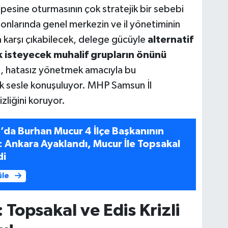
pesine oturmasının çok stratejik bir sebebi
lonlarında genel merkezin ve il yönetiminin
a karşı çıkabilecek, delege gücüyle
alternatif
mak isteyecek muhalif grupların önünü
n, hatasız yönetmek amacıyla bu
ek sesle konuşuluyor. MHP Samsun İl
izliğini koruyor.
da Burhan Mucur 4 İlçe Başkanının
i: Ankara Ayaklandı, Mucur İle Topsakal
di
üle
 Topsakal ve Edis Krizli