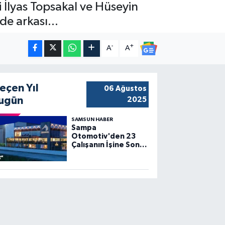
 İlyas Topsakal ve Hüseyin
de arkası...
-
+
A
A
eçen Yıl
06 Ağustos
ugün
2025
SAMSUN HABER
Sampa
Otomotiv'den 23
Çalışanın İşine Son
Verildi