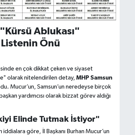
"Kürsü Ablukası"
 Listenin Önü
sinde en çok dikkat çeken ve siyaset
le" olarak nitelendirilen detay,
MHP Samsun
oldu. Mucur’un, Samsun’un neredeyse birçok
başkan yardımcısı olarak bizzat görev aldığı
kiyi Elinde Tutmak İstiyor"
n iddialara göre, İl Başkanı Burhan Mucur’un