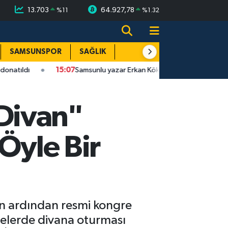
13.703
64.927,78
%
11
%
1.32
SAMSUNSPOR
SAĞLIK
TEKNOLOJİ
SPOR
E
15:07
Samsunlu yazar Erkan Kök 5. kitabını okurlarla buluşturdu
Divan"
Öyle Bir
ın ardından resmi kongre
çelerde divana oturması