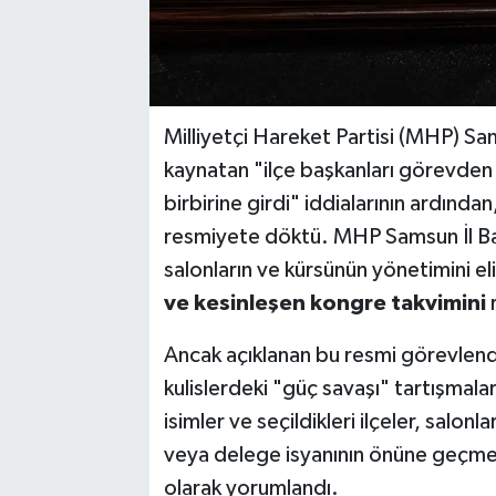
Milliyetçi Hareket Partisi (MHP) Sam
kaynatan "ilçe başkanları görevden al
birbirine girdi" iddialarının ardında
resmiyete döktü. MHP Samsun İl Başk
salonların ve kürsünün yönetimini e
ve kesinleşen kongre takvimini
r
Ancak açıklanan bu resmi görevlendi
kulislerdeki "güç savaşı" tartışmalar
isimler ve seçildikleri ilçeler, salonl
veya delege isyanının önüne geçmek
olarak yorumlandı.