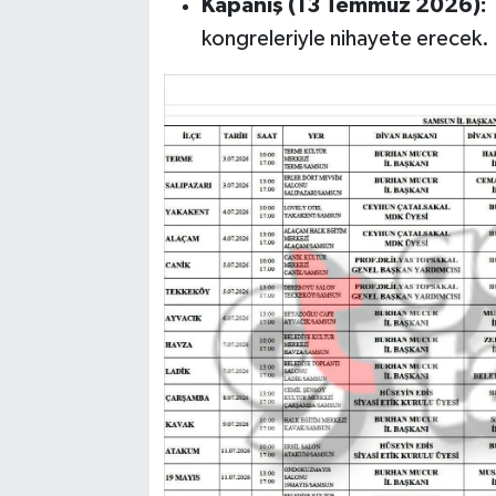
Kapanış (13 Temmuz 2026):
T
kongreleriyle nihayete erecek.