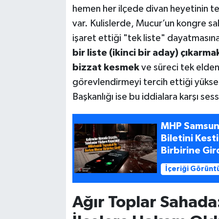
hemen her ilçede divan heyetinin te
var. Kulislerde, Mucur’un kongre sa
işaret ettiği "tek liste" dayatmasın
bir liste (ikinci bir aday) çıkar
bizzat kesmek
ve süreci tek elde
görevlendirmeyi tercih ettiği yüks
Başkanlığı ise bu iddialara karşı sess
MHP Samsun’
Biletini Kest
Birbirine Gir
İçeriği Görünt
Ağır Toplar Sahada: