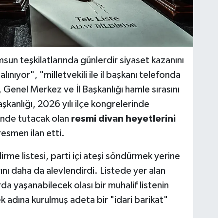
sun teşkilatlarında günlerdir siyaset kazanını
ınıyor", "milletvekili ile il başkanı telefonda
n, Genel Merkez ve İl Başkanlığı hamle sırasını
anlığı, 2026 yılı ilçe kongrelerinde
linde tutacak olan
resmi divan heyetlerini
esmen ilan etti.
rme listesi, parti içi ateşi söndürmek yerine
ını daha da alevlendirdi. Listede yer alan
arda yaşanabilecek olası bir muhalif listenin
 adına kurulmuş adeta bir "idari barikat"