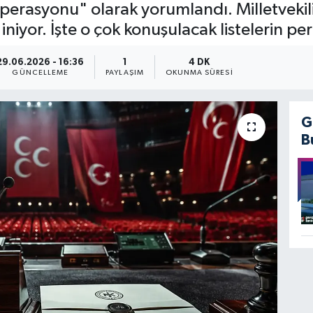
operasyonu" olarak yorumlandı. Milletvekili
 iniyor. İşte o çok konuşulacak listelerin per
29.06.2026 - 16:36
1
4 DK
GÜNCELLEME
PAYLAŞIM
OKUNMA SÜRESI
G
B