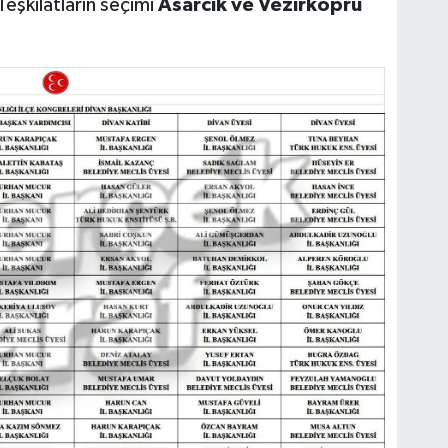
eşkilatların seçimi
Asarcık ve Vezirköprü