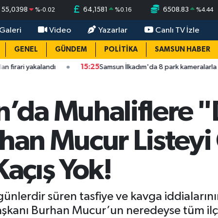
55,0398
64,1581
6508.83
%
-0.02
%
0.16
%
4.44
Galeri
Video
Yazarlar
Canlı TV İzle
GENEL
GÜNDEM
POLİTİKA
SAMSUN HABER
alandı
15:25
Samsun İlkadım'da 8 park kameralarla donatıldı
da Muhaliflere "
rhan Mucur Listeyi 
Kaçış Yok!
ünlerdir süren tasfiye ve kavga iddiaların
l Başkanı Burhan Mucur’un neredeyse tüm il