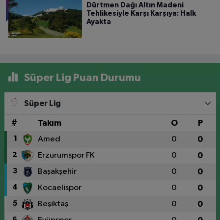
Dürtmen Dağı Altın Madeni
Tehlikesiyle Karşı Karşıya: Halk
Ayakta
Süper Lig Puan Durumu
Süper Lig
#
Takım
O
P
1
Amed
0
0
2
Erzurumspor FK
0
0
3
Başakşehir
0
0
4
Kocaelispor
0
0
5
Beşiktaş
0
0
6