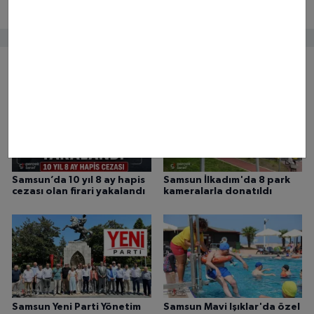
Bunlar da ilginizi çekebilir
Samsun’da 10 yıl 8 ay hapis
Samsun İlkadım'da 8 park
cezası olan firari yakalandı
kameralarla donatıldı
Samsun Yeni Parti Yönetim
Samsun Mavi Işıklar'da özel