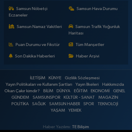
Samsun Nöbetçi
Samsun Hava Durumu
Eczaneler
Samsun Namaz Vakitleri
Samsun Trafik Yoğunluk
Haritası
Puan Durumu ve Fikstür
Tüm Manşetler
Son Dakika Haberleri
Haber Arşivi
İLETİŞİM
KÜNYE
Gizlilik Sözleşmesi
Yayın Politikaları ve Kullanım Şartları
Yayın İlkeleri
Hakkımızda
Okan Çakır kimdir?
BİLİM
DÜNYA
EĞİTİM
EKONOMİ
GENEL
GÜNDEM
SAMSUNSPOR
KÜLTÜR - SANAT
MAGAZİN
POLİTİKA
SAĞLIK
SAMSUN HABER
SPOR
TEKNOLOJİ
YAŞAM
YEMEK
Haber Yazılımı:
TE Bilişim