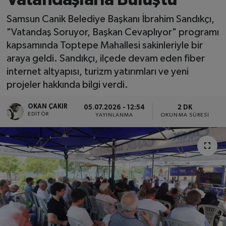
SPOR
Samsun Canik Belediye Başkanı İbrahim Sandıkçı,
"Vatandaş Soruyor, Başkan Cevaplıyor" programı
EKONOMİ
kapsamında Toptepe Mahallesi sakinleriyle bir
araya geldi. Sandıkçı, ilçede devam eden fiber
TEKNOLOJİ
internet altyapısı, turizm yatırımları ve yeni
projeler hakkında bilgi verdi.
YAŞAM
OKAN ÇAKIR
05.07.2026 - 12:54
2 DK
EDITÖR
YAYINLANMA
OKUNMA SÜRESI
YEMEK