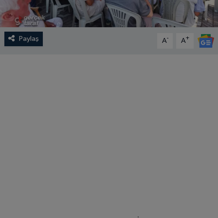
Paylaş
-
+
A
A