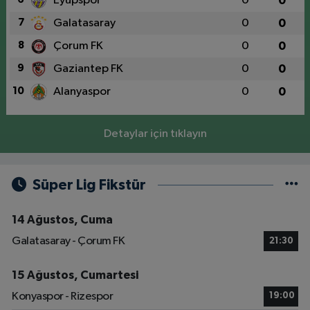
Eyüpspor
0
0
7
Galatasaray
0
0
8
Çorum FK
0
0
9
Gaziantep FK
0
0
10
Alanyaspor
0
0
Detaylar için tıklayın
Süper Lig Fikstür
14 Ağustos, Cuma
Galatasaray - Çorum FK
21:30
15 Ağustos, Cumartesi
Konyaspor - Rizespor
19:00