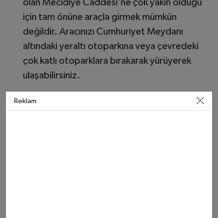
olan Mecidiye Caddesi'ne çok yakın olduğu
için tam önüne araçla girmek mümkün
değildir. Aracınızı Cumhuriyet Meydanı
altındaki yeraltı otoparkına veya çevredeki
çok katlı otoparklara bırakarak yürüyerek
ulaşabilirsiniz.
Reklam
Ziyaret Bilgileri (2026):
Gazi Müzesi,
Kültür ve Turizm Bakanlığı'na bağlı olup
girişler ücretsizdir
. Müze, Pazartesi
günleri hariç haftanın her günü 08:30 -
17:00 saatleri arasında ziyarete açıktır.