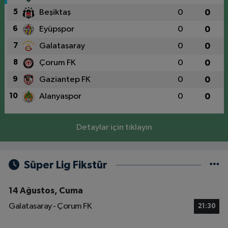
5
Beşiktaş
0
0
6
Eyüpspor
0
0
7
Galatasaray
0
0
8
Çorum FK
0
0
9
Gaziantep FK
0
0
10
Alanyaspor
0
0
Detaylar için tıklayın
Süper Lig Fikstür
14 Ağustos, Cuma
Galatasaray - Çorum FK
21:30