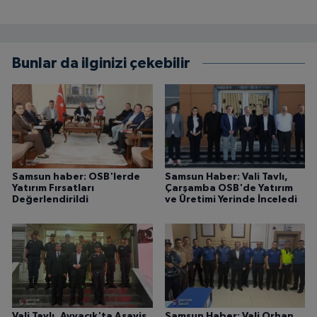
Bunlar da ilginizi çekebilir
Samsun haber: OSB'lerde
Samsun Haber: Vali Tavlı,
Yatırım Fırsatları
Çarşamba OSB'de Yatırım
Değerlendirildi
ve Üretimi Yerinde İnceledi
Vali Tavlı, Ayvacık'ta Asayiş
Samsun Haber: Vali Orhan