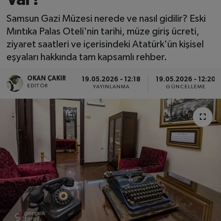
SPOR
Samsun Gazi Müzesi nerede ve nasıl gidilir? Eski
Mıntıka Palas Oteli'nin tarihi, müze giriş ücreti,
EKONOMİ
ziyaret saatleri ve içerisindeki Atatürk'ün kişisel
eşyaları hakkında tam kapsamlı rehber.
TEKNOLOJİ
OKAN ÇAKIR
19.05.2026 - 12:18
19.05.2026 - 12:20
EDITÖR
YAYINLANMA
GÜNCELLEME
YAŞAM
YEMEK