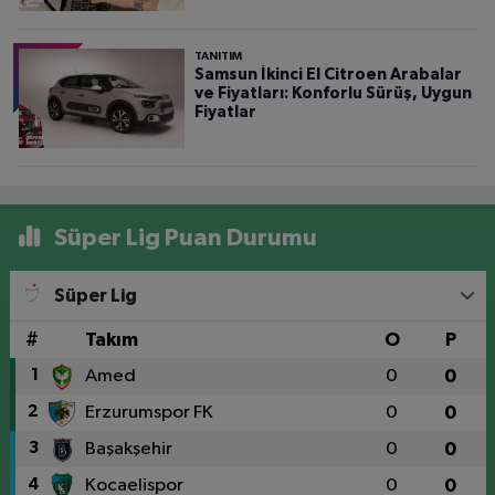
TANITIM
Samsun İkinci El Citroen Arabalar
ve Fiyatları: Konforlu Sürüş, Uygun
Fiyatlar
Süper Lig Puan Durumu
Süper Lig
#
Takım
O
P
1
Amed
0
0
2
Erzurumspor FK
0
0
3
Başakşehir
0
0
4
Kocaelispor
0
0