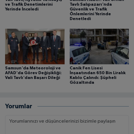
ve Trafik Denetimlerini
Tavlı Salıpazarı'nda
Yerinde İnceledi
Güvenlik ve Trafik
Önlemlerini Yerinde
Denetledi
Samsun'da Meteoroloji ve
Canik Fen Lisesi
AFAD'da Görev Değişikliği:
İnşaatından 650 Bin Liralık
Vali Tavlı'dan Başarı Dileği
Kablo Çalındı: Şüpheli
Gözaltında
Yorumlar