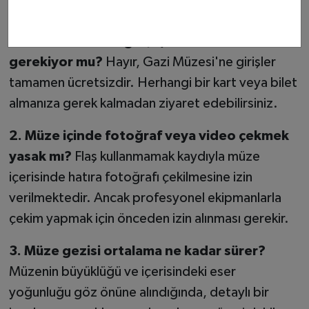
Sık Sorulan Sorular (SSS)
1. Gazi Müzesi'ne giriş için Müze Kart
gerekiyor mu?
Hayır, Gazi Müzesi'ne girişler
tamamen ücretsizdir. Herhangi bir kart veya bilet
almanıza gerek kalmadan ziyaret edebilirsiniz.
2. Müze içinde fotoğraf veya video çekmek
yasak mı?
Flaş kullanmamak kaydıyla müze
içerisinde hatıra fotoğrafı çekilmesine izin
verilmektedir. Ancak profesyonel ekipmanlarla
çekim yapmak için önceden izin alınması gerekir.
3. Müze gezisi ortalama ne kadar sürer?
Müzenin büyüklüğü ve içerisindeki eser
yoğunluğu göz önüne alındığında, detaylı bir