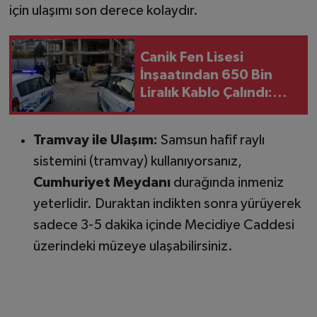
için ulaşımı son derece kolaydır.
Canik Fen Lisesi
İnşaatından 650 Bin
Liralık Kablo Çalındı:
Şüpheli Gözaltında
Tramvay ile Ulaşım:
Samsun hafif raylı
sistemini (tramvay) kullanıyorsanız,
Cumhuriyet Meydanı
durağında inmeniz
yeterlidir. Duraktan indikten sonra yürüyerek
sadece 3-5 dakika içinde Mecidiye Caddesi
üzerindeki müzeye ulaşabilirsiniz.