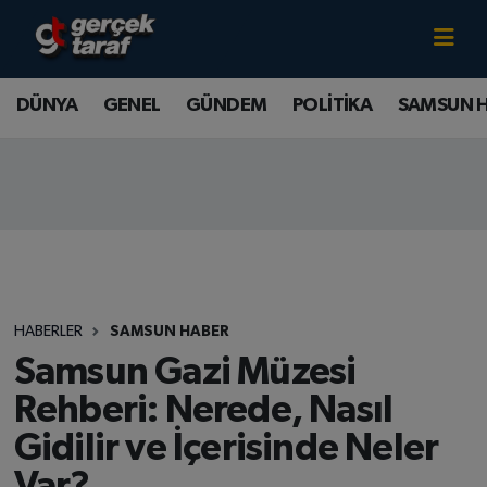
Canlı TV İzle
DÜNYA
Samsun Nöbetçi Eczaneler
DÜNYA
GENEL
GÜNDEM
POLİTİKA
SAMSUN 
GENEL
Samsun Hava Durumu
GÜNDEM
Samsun Namaz Vakitleri
POLİTİKA
Samsun Trafik Yoğunluk Haritası
SAMSUN HABER
Süper Lig Puan Durumu ve Fikstür
HABERLER
SAMSUN HABER
SAMSUNSPOR
Tüm Manşetler
Samsun Gazi Müzesi
Rehberi: Nerede, Nasıl
SAĞLIK
Son Dakika Haberleri
Gidilir ve İçerisinde Neler
TEKNOLOJİ
Haber Arşivi
Var?