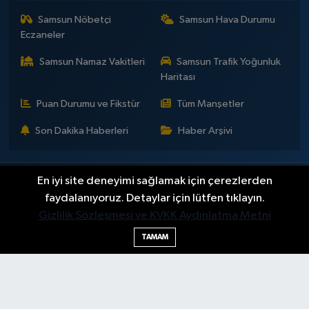
Samsun Nöbetçi
Samsun Hava Durumu
Eczaneler
Samsun Namaz Vakitleri
Samsun Trafik Yoğunluk
Haritası
Puan Durumu ve Fikstür
Tüm Manşetler
Son Dakika Haberleri
Haber Arşivi
En iyi site deneyimi sağlamak için çerezlerden
İLETİŞİM
KÜNYE
Gizlilik Sözleşmesi
Yayın Politikaları ve Kullanım Şartları
Yayın İlkeleri
Hakkımızda
faydalanıyoruz. Detaylar için lütfen tıklayın.
Okan Çakır kimdir?
BİLİM
DÜNYA
EĞİTİM
EKONOMİ
GENEL
Gizlilik Sözleşmesi ve KVKK Aydınlatma Metni
GÜNDEM
SAMSUNSPOR
KÜLTÜR - SANAT
MAGAZİN
TAMAM
POLİTİKA
SAĞLIK
SAMSUN HABER
SPOR
TEKNOLOJİ
YAŞAM
YEMEK
Haber Yazılımı:
TE Bilişim