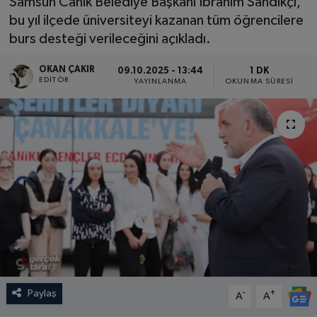
Samsun Canik Belediye Başkanı İbrahim Sandıkçı,
bu yıl ilçede üniversiteyi kazanan tüm öğrencilere
SPOR
burs desteği verileceğini açıkladı.
EKONOMİ
OKAN ÇAKIR
09.10.2025 - 13:44
1 DK
EDITÖR
YAYINLANMA
OKUNMA SÜRESI
TEKNOLOJİ
YAŞAM
YEMEK
Paylaş
-
+
A
A