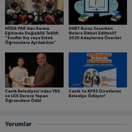
HÜDA PAR’dan Karma
DHBT Kursu Seçerken
Eğitimde Değişiklik Teklifi:
Nelere Dikkat Edilmeli?
“Sınıflar Kız veya Erkek
2026 Adaylarına Öneriler
Öğrencilere Ayrılabilsin”
Canik Belediyesi'nden YKS
Canik'te KPSS Ücretlerini
ve LGS Derece Yapan
Belediye Ödüyor!
Öğrencilere Ödül
Yorumlar