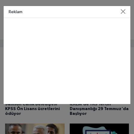
Reklam
Bunlar da ilginizi çekebilir
Samsun Canik Belediyesi
İLKEM'de YKS Tercih
KPSS Ön Lisans ücretlerini
Danışmanlığı 29 Temmuz'da
ödüyor
Başlıyor