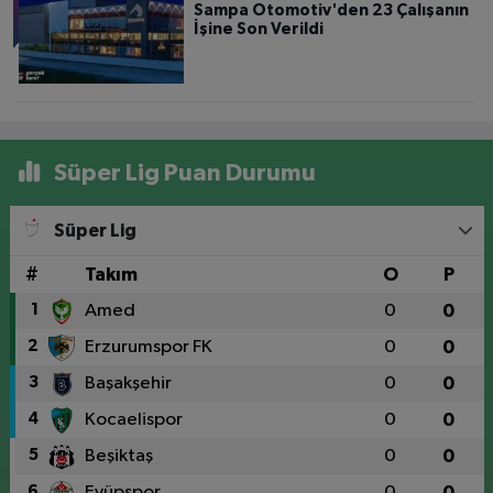
Sampa Otomotiv'den 23 Çalışanın
İşine Son Verildi
Süper Lig Puan Durumu
Süper Lig
#
Takım
O
P
1
Amed
0
0
2
Erzurumspor FK
0
0
3
Başakşehir
0
0
4
Kocaelispor
0
0
5
Beşiktaş
0
0
6
Eyüpspor
0
0