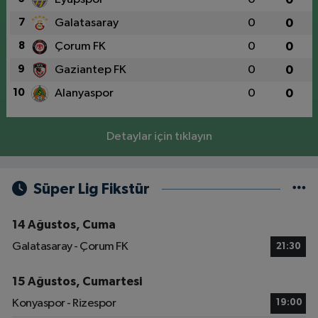
7
Galatasaray
0
0
8
Çorum FK
0
0
9
Gaziantep FK
0
0
10
Alanyaspor
0
0
Detaylar için tıklayın
Süper Lig Fikstür
14 Ağustos, Cuma
Galatasaray - Çorum FK
21:30
15 Ağustos, Cumartesi
Konyaspor - Rizespor
19:00