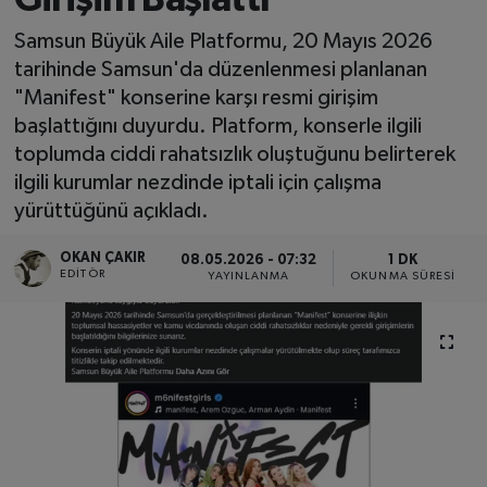
SPOR
Samsun Büyük Aile Platformu, 20 Mayıs 2026
tarihinde Samsun'da düzenlenmesi planlanan
EKONOMİ
"Manifest" konserine karşı resmi girişim
başlattığını duyurdu. Platform, konserle ilgili
TEKNOLOJİ
toplumda ciddi rahatsızlık oluştuğunu belirterek
ilgili kurumlar nezdinde iptali için çalışma
YAŞAM
yürüttüğünü açıkladı.
OKAN ÇAKIR
YEMEK
08.05.2026 - 07:32
1 DK
EDITÖR
YAYINLANMA
OKUNMA SÜRESI