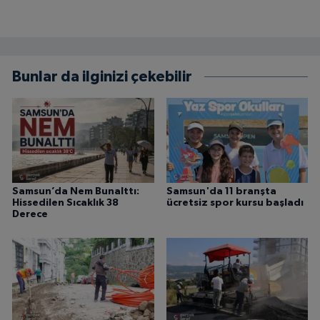
Bunlar da ilginizi çekebilir
Samsun’da Nem Bunalttı:
Samsun'da 11 branşta
Hissedilen Sıcaklık 38
ücretsiz spor kursu başladı
Derece