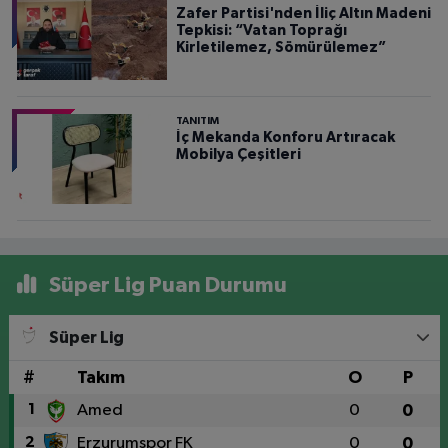
Zafer Partisi'nden İliç Altın Madeni
Tepkisi: “Vatan Toprağı
Kirletilemez, Sömürülemez”
TANITIM
İç Mekanda Konforu Artıracak
Mobilya Çeşitleri
Süper Lig Puan Durumu
Süper Lig
#
Takım
O
P
1
Amed
0
0
2
Erzurumspor FK
0
0