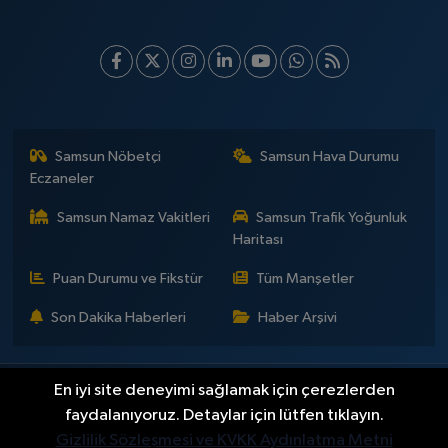
Samsun Nöbetçi
Samsun Hava Durumu
Eczaneler
Samsun Namaz Vakitleri
Samsun Trafik Yoğunluk
Haritası
Puan Durumu ve Fikstür
Tüm Manşetler
Son Dakika Haberleri
Haber Arşivi
En iyi site deneyimi sağlamak için çerezlerden
İLETİŞİM
KÜNYE
Gizlilik Sözleşmesi
Yayın Politikaları ve Kullanım Şartları
Yayın İlkeleri
Hakkımızda
faydalanıyoruz. Detaylar için lütfen tıklayın.
Okan Çakır kimdir?
BİLİM
DÜNYA
EĞİTİM
EKONOMİ
GENEL
Gizlilik Sözleşmesi ve KVKK Aydınlatma Metni