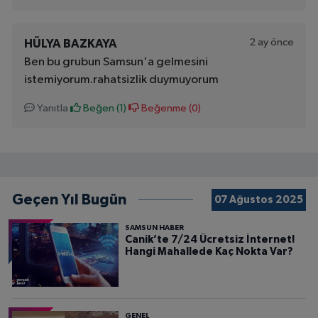
2 ay önce
HÜLYA BAZKAYA
Ben bu grubun Samsun'a gelmesini
istemiyorum.rahatsizlik duymuyorum
Yanıtla
Beğen (
1
)
Beğenme (
0
)
Geçen Yıl Bugün
07 Ağustos 2025
SAMSUN HABER
Canik’te 7/24 Ücretsiz İnternet!
Hangi Mahallede Kaç Nokta Var?
GENEL