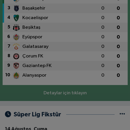
3
Başakşehir
0
0
4
Kocaelispor
0
0
5
Beşiktaş
0
0
6
Eyüpspor
0
0
7
Galatasaray
0
0
8
Çorum FK
0
0
9
Gaziantep FK
0
0
10
Alanyaspor
0
0
Detaylar için tıklayın
Süper Lig Fikstür
14 Ağustos, Cuma