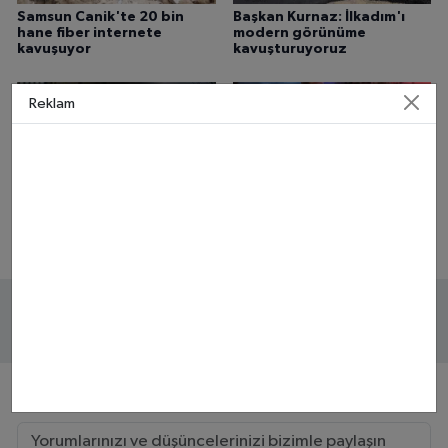
Samsun Canik'te 20 bin
Başkan Kurnaz: İlkadım'ı
hane fiber internete
modern görünüme
kavuşuyor
kavuşturuyoruz
Reklam
MASAK raporunda Hür
Rapçi Keskin kimdir, neden
Ağbaba’nın milyonluk
gözaltına alındı?
işlemleri
Yorumlar (2)