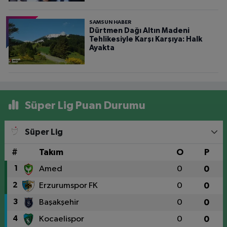
SAMSUN HABER
Dürtmen Dağı Altın Madeni
Tehlikesiyle Karşı Karşıya: Halk
Ayakta
Süper Lig Puan Durumu
Süper Lig
#
Takım
O
P
1
Amed
0
0
2
Erzurumspor FK
0
0
3
Başakşehir
0
0
4
Kocaelispor
0
0