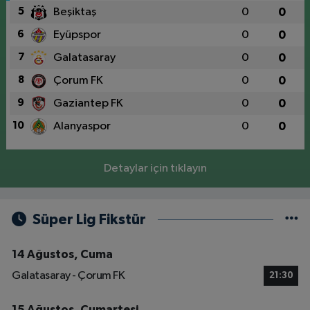
5
Beşiktaş
0
0
6
Eyüpspor
0
0
7
Galatasaray
0
0
8
Çorum FK
0
0
9
Gaziantep FK
0
0
10
Alanyaspor
0
0
Detaylar için tıklayın
Süper Lig Fikstür
14 Ağustos, Cuma
Galatasaray - Çorum FK
21:30
15 Ağustos, Cumartesi