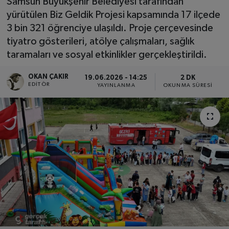
Samsun Büyükşehir Belediyesi tarafından
yürütülen Biz Geldik Projesi kapsamında 17 ilçede
SPOR
3 bin 321 öğrenciye ulaşıldı. Proje çerçevesinde
tiyatro gösterileri, atölye çalışmaları, sağlık
EKONOMİ
taramaları ve sosyal etkinlikler gerçekleştirildi.
TEKNOLOJİ
OKAN ÇAKIR
19.06.2026 - 14:25
2 DK
EDITÖR
YAYINLANMA
OKUNMA SÜRESI
YAŞAM
YEMEK