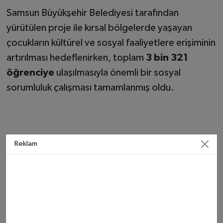
Samsun Büyükşehir Belediyesi tarafından
yürütülen proje ile kırsal bölgelerde yaşayan
çocukların kültürel ve sosyal faaliyetlere erişiminin
artırılması hedeflenirken, toplam
3 bin 321
öğrenciye
ulaşılmasıyla önemli bir sosyal
sorumluluk çalışması tamamlanmış oldu.
Reklam