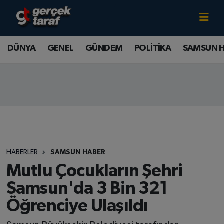
Canlı TV İzle
DÜNYA
Samsun Nöbetçi Eczaneler
DÜNYA
GENEL
GÜNDEM
POLİTİKA
SAMSUN 
GENEL
Samsun Hava Durumu
GÜNDEM
Samsun Namaz Vakitleri
POLİTİKA
Samsun Trafik Yoğunluk Haritası
SAMSUN HABER
Süper Lig Puan Durumu ve Fikstür
HABERLER
SAMSUN HABER
SAMSUNSPOR
Tüm Manşetler
Mutlu Çocukların Şehri
Samsun'da 3 Bin 321
SAĞLIK
Son Dakika Haberleri
Öğrenciye Ulaşıldı
TEKNOLOJİ
Haber Arşivi