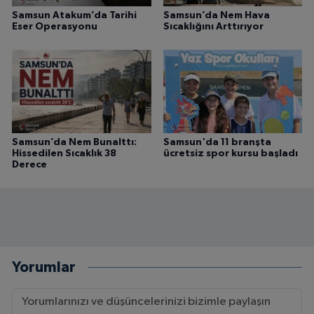
Samsun Atakum’da Tarihi
Samsun’da Nem Hava
Eser Operasyonu
Sıcaklığını Arttırıyor
Samsun’da Nem Bunalttı:
Samsun'da 11 branşta
Hissedilen Sıcaklık 38
ücretsiz spor kursu başladı
Derece
Yorumlar