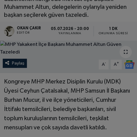
Muhammet Altun, delegelerin oylarıyla yeniden
SPOR
başkan seçilerek güven tazeledi.
EKONOMİ
OKAN ÇAKIR
05.07.2026 - 20:00
1 DK
EDITÖR
YAYINLANMA
OKUNMA SÜRESI
TEKNOLOJİ
YAŞAM
Paylaş
-
+
A
A
YEMEK
Kongreye MHP Merkez Disiplin Kurulu (MDK)
Üyesi Ceyhun Çatalsakal, MHP Samsun İl Başkanı
Burhan Mucur, il ve ilçe yöneticileri, Cumhur
İttifakı temsilcileri, belediye başkanları, sivil
toplum kuruluşlarının temsilcileri, teşkilat
mensupları ve çok sayıda davetli katıldı.