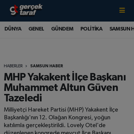
Canlı TV İzle
DÜNYA
Samsun Nöbetçi Eczaneler
DÜNYA
GENEL
GÜNDEM
POLİTİKA
SAMSUN 
GENEL
Samsun Hava Durumu
GÜNDEM
Samsun Namaz Vakitleri
HABERLER
SAMSUN HABER
POLİTİKA
Samsun Trafik Yoğunluk Haritası
MHP Yakakent İlçe Başkanı
SAMSUN HABER
Süper Lig Puan Durumu ve Fikstür
Muhammet Altun Güven
Tazeledi
SAMSUNSPOR
Tüm Manşetler
Milliyetçi Hareket Partisi (MHP) Yakakent İlçe
SAĞLIK
Son Dakika Haberleri
Başkanlığı'nın 12. Olağan Kongresi, yoğun
katılımla gerçekleştirildi. Lovely Otel'de
TEKNOLOJİ
Haber Arşivi
düzenlenen kongrede mevcut İlçe Başkanı