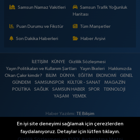
Samsun Namaz Vakitleri
Samsun Trafik Yoğunluk
Haritası
Puan Durumu ve Fikstür
Tüm Manşetler
Son Dakika Haberleri
Haber Arşivi
İLETİŞİM
KÜNYE
Gizlilik Sözleşmesi
Yayın Politikaları ve Kullanım Şartları
Yayın İlkeleri
Hakkımızda
Okan Çakır kimdir?
BİLİM
DÜNYA
EĞİTİM
EKONOMİ
GENEL
GÜNDEM
SAMSUNSPOR
KÜLTÜR - SANAT
MAGAZİN
POLİTİKA
SAĞLIK
SAMSUN HABER
SPOR
TEKNOLOJİ
YAŞAM
YEMEK
Haber Yazılımı:
TE Bilişim
En iyi site deneyimi sağlamak için çerezlerden
faydalanıyoruz. Detaylar için lütfen tıklayın.
Gizlilik Sözleşmesi ve KVKK Aydınlatma Metni