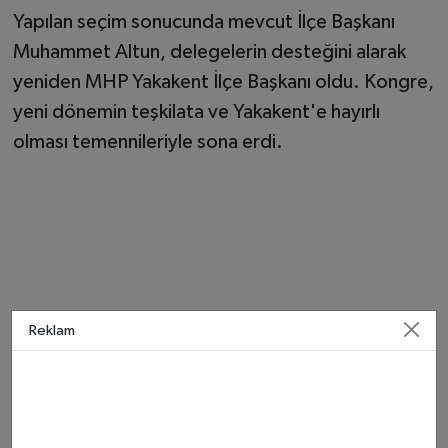
Yapılan seçim sonucunda mevcut İlçe Başkanı
Muhammet Altun, delegelerin desteğini alarak
yeniden MHP Yakakent İlçe Başkanı oldu. Kongre,
yeni dönemin teşkilata ve Yakakent'e hayırlı
olması temennileriyle sona erdi.
Reklam