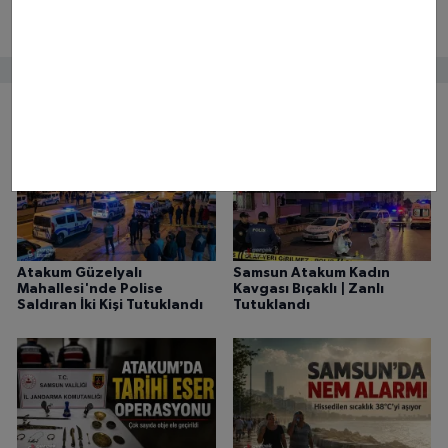
Bunlar da ilginizi çekebilir
Atakum Güzelyalı
Samsun Atakum Kadın
Mahallesi'nde Polise
Kavgası Bıçaklı | Zanlı
Saldıran İki Kişi Tutuklandı
Tutuklandı