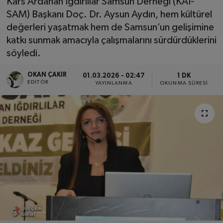
Kars Ardahan Iğdırlılar Samsun Derneği (KAI-
SAM) Başkanı Doç. Dr. Aysun Aydın, hem kültürel
SPOR
değerleri yaşatmak hem de Samsun’un gelişimine
katkı sunmak amacıyla çalışmalarını sürdürdüklerini
EKONOMİ
söyledi.
TEKNOLOJİ
OKAN ÇAKIR
01.03.2026 - 02:47
1 DK
EDITÖR
YAYINLANMA
OKUNMA SÜRESI
YAŞAM
YEMEK