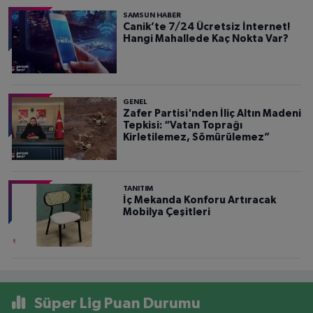
SAMSUN HABER
Canik’te 7/24 Ücretsiz İnternet!
Hangi Mahallede Kaç Nokta Var?
GENEL
Zafer Partisi'nden İliç Altın Madeni
Tepkisi: “Vatan Toprağı
Kirletilemez, Sömürülemez”
TANITIM
İç Mekanda Konforu Artıracak
Mobilya Çeşitleri
Süper Lig Puan Durumu