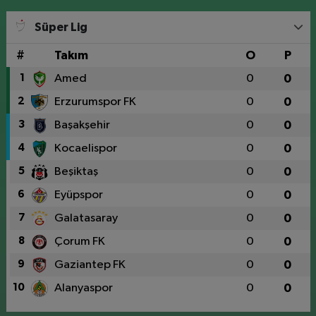
Süper Lig
#
Takım
O
P
1
Amed
0
0
2
Erzurumspor FK
0
0
3
Başakşehir
0
0
4
Kocaelispor
0
0
5
Beşiktaş
0
0
6
Eyüpspor
0
0
7
Galatasaray
0
0
8
Çorum FK
0
0
9
Gaziantep FK
0
0
10
Alanyaspor
0
0