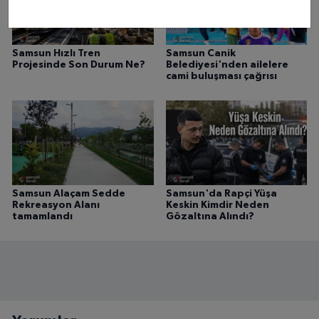
Samsun Hızlı Tren
Samsun Canik
Projesinde Son Durum Ne?
Belediyesi'nden ailelere
cami buluşması çağrısı
Samsun Alaçam Sedde
Samsun'da Rapçi Yüşa
Rekreasyon Alanı
Keskin Kimdir Neden
tamamlandı
Gözaltına Alındı?