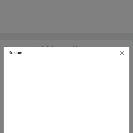
Bunlar da ilginizi çekebilir
Reklam
MASAK raporunda Hür
Rapçi Keskin kimdir, neden
Ağbaba’nın milyonluk
gözaltına alındı?
işlemleri