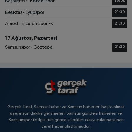
Başakşehir - Kocaelispor
19:00
Beşiktaş - Eyüpspor
21:30
Amed - Erzurumspor FK
21:30
17 Ağustos, Pazartesi
Samsunspor - Göztepe
21:30
Gerçek Taraf, Samsun haber ve Samsun haberleri başta olmak
üzere son dakika gelişmeleri, Samsun gündem haberleri ve
Samsunspor ile ilgili tüm güncel içerikleri okuyucularına sunan
yerel haber platformudur.