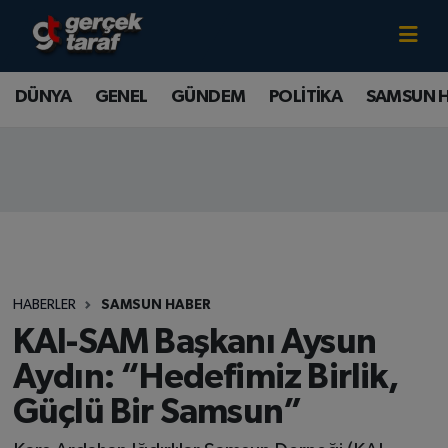
Canlı TV İzle
DÜNYA
Samsun Nöbetçi Eczaneler
DÜNYA
GENEL
GÜNDEM
POLİTİKA
SAMSUN 
GENEL
Samsun Hava Durumu
GÜNDEM
Samsun Namaz Vakitleri
POLİTİKA
Samsun Trafik Yoğunluk Haritası
SAMSUN HABER
Süper Lig Puan Durumu ve Fikstür
HABERLER
SAMSUN HABER
SAMSUNSPOR
Tüm Manşetler
KAI-SAM Başkanı Aysun
Aydın: “Hedefimiz Birlik,
SAĞLIK
Son Dakika Haberleri
Güçlü Bir Samsun”
TEKNOLOJİ
Haber Arşivi