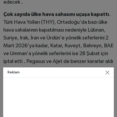
edecek .
Çok sayıda ülke hava sahasını uçuşa kapattı
.
Türk Hava Yolları (THY), Ortadoğu'da bazı ülke
hava sahalarının kapatılması nedeniyle Lübnan,
Suriye, Irak, İran ve Ürdün'e yönelik seferlerini 2
Mart 2026'ya kadar, Katar, Kuveyt, Bahreyn, BAE
ve Umman'a yönelik seferlerini ise 28 Şubat için
iptal etti . Pegasus ve AJet de benzer kararlar aldı
.
Reklam
🇹🇷 Türkiye'den diplomasi atağı:
Hakan Fidan mevkidaşlarıyla görüştü
Türkiye, bölgede tırmanan gerilimi düşürmek için
diplomatik girişimlerini devreye soktu.
Dışişleri
Bakanı Hakan Fidan, 28 Şubat 2026'da İran,