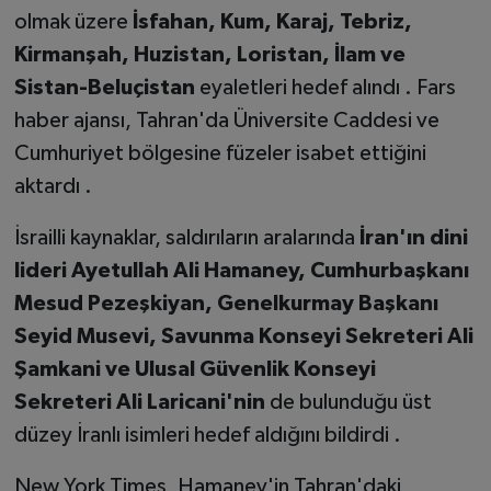
olmak üzere
İsfahan, Kum, Karaj, Tebriz,
Kirmanşah, Huzistan, Loristan, İlam ve
Sistan-Beluçistan
eyaletleri hedef alındı . Fars
haber ajansı, Tahran'da Üniversite Caddesi ve
Cumhuriyet bölgesine füzeler isabet ettiğini
aktardı .
İsrailli kaynaklar, saldırıların aralarında
İran'ın dini
lideri Ayetullah Ali Hamaney, Cumhurbaşkanı
Mesud Pezeşkiyan, Genelkurmay Başkanı
Seyid Musevi, Savunma Konseyi Sekreteri Ali
Şamkani ve Ulusal Güvenlik Konseyi
Sekreteri Ali Laricani'nin
de bulunduğu üst
düzey İranlı isimleri hedef aldığını bildirdi .
New York Times, Hamaney'in Tahran'daki