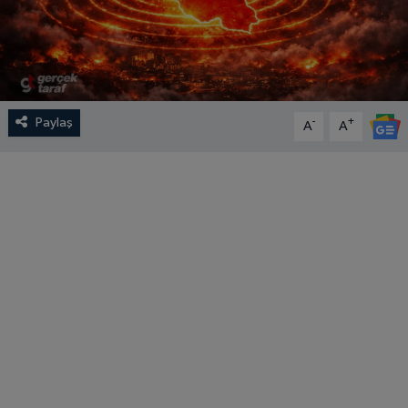
Paylaş
-
+
A
A