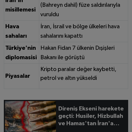
İran'ın
(Bahreyn dahil) füze saldırılarıyla
misillemesi
vuruldu
Hava
İran, İsrail ve bölge ülkeleri hava
sahaları
sahalarını kapattı
Türkiye'nin
Hakan Fidan 7 ülkenin Dışişleri
diplomasisi
Bakanı ile görüştü
Kripto paralar değer kaybetti,
Piyasalar
petrol ve altın yükseldi
Direniş Ekseni harekete
geçti: Husiler, Hizbullah
ve Hamas'tan İran'a
destek