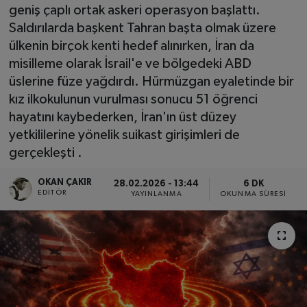
geniş çaplı ortak askeri operasyon başlattı.
SPOR
Saldırılarda başkent Tahran başta olmak üzere
ülkenin birçok kenti hedef alınırken, İran da
EKONOMİ
misilleme olarak İsrail'e ve bölgedeki ABD
üslerine füze yağdırdı. Hürmüzgan eyaletinde bir
TEKNOLOJİ
kız ilkokulunun vurulması sonucu 51 öğrenci
hayatını kaybederken, İran'ın üst düzey
YAŞAM
yetkililerine yönelik suikast girişimleri de
gerçekleşti .
YEMEK
OKAN ÇAKIR
28.02.2026 - 13:44
6 DK
EDITÖR
YAYINLANMA
OKUNMA SÜRESI