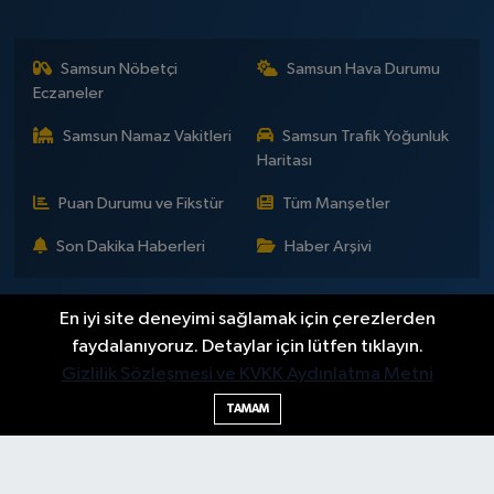
Samsun Nöbetçi
Samsun Hava Durumu
Eczaneler
Samsun Namaz Vakitleri
Samsun Trafik Yoğunluk
Haritası
Puan Durumu ve Fikstür
Tüm Manşetler
Son Dakika Haberleri
Haber Arşivi
En iyi site deneyimi sağlamak için çerezlerden
İLETİŞİM
KÜNYE
Gizlilik Sözleşmesi
faydalanıyoruz. Detaylar için lütfen tıklayın.
Yayın Politikaları ve Kullanım Şartları
Yayın İlkeleri
Hakkımızda
Gizlilik Sözleşmesi ve KVKK Aydınlatma Metni
Okan Çakır kimdir?
BİLİM
DÜNYA
EĞİTİM
EKONOMİ
GENEL
GÜNDEM
SAMSUNSPOR
KÜLTÜR - SANAT
MAGAZİN
TAMAM
POLİTİKA
SAĞLIK
SAMSUN HABER
SPOR
TEKNOLOJİ
YAŞAM
YEMEK