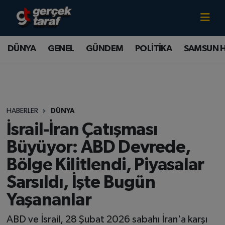
Canlı TV İzle
DÜNYA
Samsun Nöbetçi Eczaneler
DÜNYA
GENEL
GÜNDEM
POLİTİKA
SAMSUN 
GENEL
Samsun Hava Durumu
GÜNDEM
Samsun Namaz Vakitleri
HABERLER
DÜNYA
POLİTİKA
Samsun Trafik Yoğunluk Haritası
İsrail-İran Çatışması
SAMSUN HABER
Süper Lig Puan Durumu ve Fikstür
Büyüyor: ABD Devrede,
Bölge Kilitlendi, Piyasalar
SAMSUNSPOR
Tüm Manşetler
Sarsıldı, İşte Bugün
SAĞLIK
Son Dakika Haberleri
Yaşananlar
TEKNOLOJİ
Haber Arşivi
ABD ve İsrail, 28 Şubat 2026 sabahı İran'a karşı