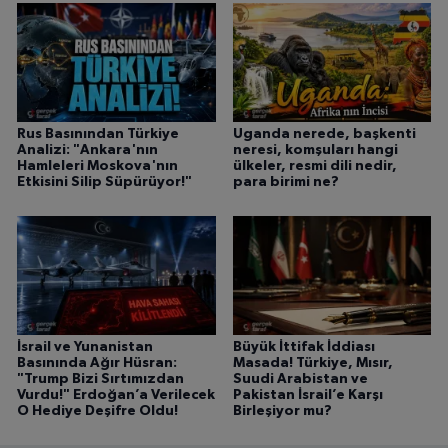
Rus Basınından Türkiye
Uganda nerede, başkenti
Analizi: "Ankara'nın
neresi, komşuları hangi
Hamleleri Moskova'nın
ülkeler, resmi dili nedir,
Etkisini Silip Süpürüyor!"
para birimi ne?
İsrail ve Yunanistan
Büyük İttifak İddiası
Basınında Ağır Hüsran:
Masada! Türkiye, Mısır,
"Trump Bizi Sırtımızdan
Suudi Arabistan ve
Vurdu!" Erdoğan’a Verilecek
Pakistan İsrail’e Karşı
O Hediye Deşifre Oldu!
Birleşiyor mu?