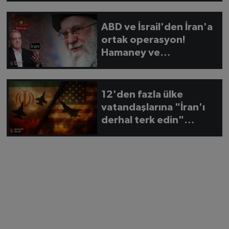
ABD ve İsrail'den İran'a
ortak operasyon!
Hamaney ve
Pezeşkiyan hedefte
12'den fazla ülke
vatandaşlarına "İran'ı
derhal terk edin"
çağrısı yaptı