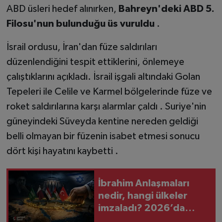
ABD üsleri hedef alınırken,
Bahreyn'deki ABD 5.
Filosu'nun bulunduğu üs vuruldu
.
İsrail ordusu, İran'dan füze saldırıları
düzenlendiğini tespit ettiklerini, önlemeye
çalıştıklarını açıkladı. İsrail işgali altındaki Golan
Tepeleri ile Celile ve Karmel bölgelerinde füze ve
roket saldırılarına karşı alarmlar çaldı . Suriye'nin
güneyindeki Süveyda kentine nereden geldiği
belli olmayan bir füzenin isabet etmesi sonucu
dört kişi hayatını kaybetti .
İbrahim Anlaşmaları
nedir, hangi ülkeler
imzaladı? 2026’da
neden yeniden