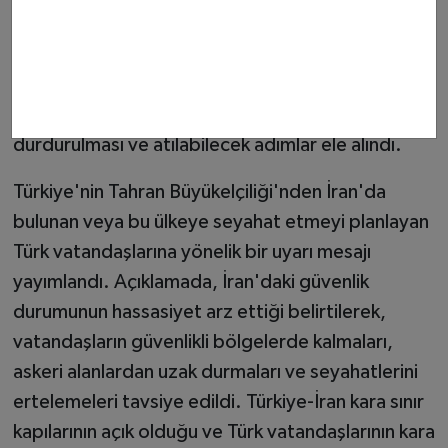
Irak, Suudi Arabistan, Katar, Suriye, Mısır ve
Endonezya Dışişleri Bakanları ile telefon
görüşmeleri gerçekleştirdi
. Görüşmelerde
ABD-İsrail'in İran'a yönelik saldırılarının
durdurulması ve atılabilecek adımlar ele alındı.
Türkiye'nin Tahran Büyükelçiliği'nden İran'da
bulunan veya bu ülkeye seyahat etmeyi planlayan
Türk vatandaşlarına yönelik bir uyarı mesajı
yayımlandı. Açıklamada, İran'daki güvenlik
durumunun hassasiyet arz ettiği belirtilerek,
vatandaşların güvenlikli bölgelerde kalmaları,
askeri alanlardan uzak durmaları ve seyahatlerini
ertelemeleri tavsiye edildi. Türkiye-İran kara sınır
kapılarının açık olduğu ve Türk vatandaşlarının kara