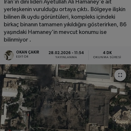
İran'ın dini lideri Ayetullah Ali Hamaney'e ait
yerleşkenin vurulduğu ortaya çıktı. Bölgeye ilişkin
SPOR
bilinen ilk uydu görüntüleri, kompleks içindeki
birkaç binanın tamamen yıkıldığını gösterirken, 86
EKONOMİ
yaşındaki Hamaney'in mevcut konumu ise
bilinmiyor .
TEKNOLOJİ
OKAN ÇAKIR
28.02.2026 - 11:54
4 DK
YAŞAM
EDITÖR
YAYINLANMA
OKUNMA SÜRESI
YEMEK