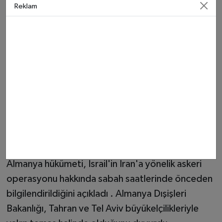
Reklam
Uluslararası tepkiler ve bölgesel
yansımalar
Saldırıların ardından uluslararası toplumdan peş
peşe açıklamalar gelirken, bölgedeki İran destekli
gruplar da harekete geçti. Yemen'deki Husiler,
Kızıldeniz'de gemi saldırılarına yeniden
başlayacaklarını duyururken , Lübnan Hizbullahı ve
Filistin Hamas'ı da İran'a destek mesajları
yayımladı.
Almanya hükümeti, İsrail'in İran'a yönelik askeri
operasyonu hakkında sabah saatlerinde önceden
bilgilendirildiğini açıkladı . Almanya Dışişleri
Bakanlığı, Tahran ve Tel Aviv büyükelçilikleriyle