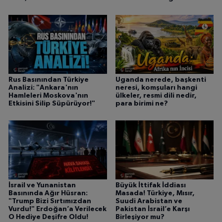
Rus Basınından Türkiye
Uganda nerede, başkenti
Analizi: "Ankara'nın
neresi, komşuları hangi
Hamleleri Moskova'nın
ülkeler, resmi dili nedir,
Etkisini Silip Süpürüyor!"
para birimi ne?
İsrail ve Yunanistan
Büyük İttifak İddiası
Basınında Ağır Hüsran:
Masada! Türkiye, Mısır,
"Trump Bizi Sırtımızdan
Suudi Arabistan ve
Vurdu!" Erdoğan’a Verilecek
Pakistan İsrail’e Karşı
O Hediye Deşifre Oldu!
Birleşiyor mu?