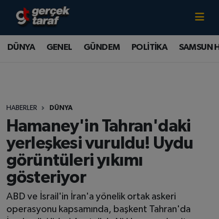
Canlı TV İzle
DÜNYA
Samsun Nöbetçi Eczaneler
DÜNYA
GENEL
GÜNDEM
POLİTİKA
SAMSUN 
GENEL
Samsun Hava Durumu
GÜNDEM
Samsun Namaz Vakitleri
HABERLER
DÜNYA
POLİTİKA
Samsun Trafik Yoğunluk Haritası
Hamaney'in Tahran'daki
SAMSUN HABER
Süper Lig Puan Durumu ve Fikstür
yerleşkesi vuruldu! Uydu
görüntüleri yıkımı
SAMSUNSPOR
Tüm Manşetler
gösteriyor
SAĞLIK
Son Dakika Haberleri
ABD ve İsrail'in İran'a yönelik ortak askeri
operasyonu kapsamında, başkent Tahran'da
TEKNOLOJİ
Haber Arşivi