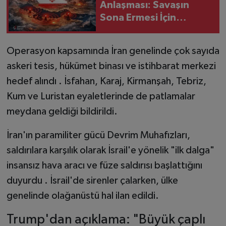
Anlaşması: Savaşın
Sona Ermesi İçin
İsviçre'de İmza Töreni
Yapılacak
Operasyon kapsamında İran genelinde çok sayıda
askeri tesis, hükümet binası ve istihbarat merkezi
hedef alındı . İsfahan, Karaj, Kirmanşah, Tebriz,
Kum ve Luristan eyaletlerinde de patlamalar
meydana geldiği bildirildi.
İran'ın paramiliter gücü Devrim Muhafızları,
saldırılara karşılık olarak İsrail'e yönelik "ilk dalga"
insansız hava aracı ve füze saldırısı başlattığını
duyurdu . İsrail'de sirenler çalarken, ülke
genelinde olağanüstü hal ilan edildi.
Trump'dan açıklama: "Büyük çaplı