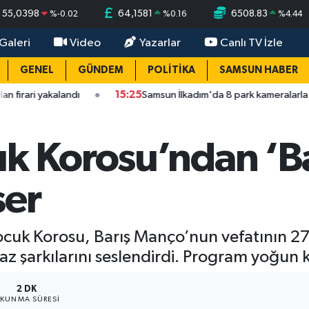
55,0398
64,1581
6508.83
%
-0.02
%
0.16
%
4.44
Galeri
Video
Yazarlar
Canlı TV İzle
GENEL
GÜNDEM
POLİTİKA
SAMSUN HABER
alandı
15:25
Samsun İlkadım'da 8 park kameralarla donatıldı
uk Korosu’ndan ‘B
ser
cuk Korosu, Barış Manço’nun vefatının 27. 
 şarkılarını seslendirdi. Program yoğun ka
2 DK
KUNMA SÜRESI