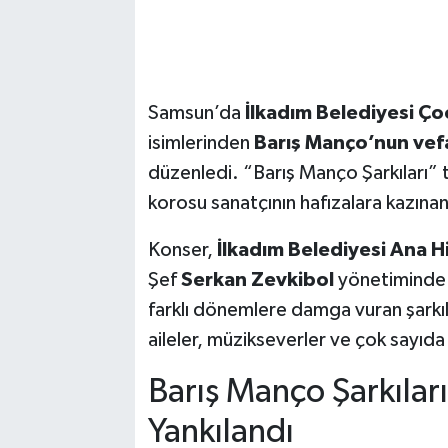
Samsun’da
İlkadım Belediyesi Ç
isimlerinden
Barış Manço’nun vefat
düzenledi. “Barış Manço Şarkıları” t
korosu sanatçının hafızalara kazınan 
Konser,
İlkadım Belediyesi Ana H
Şef
Serkan Zevkibol
yönetiminde 
farklı dönemlere damga vuran şarkıla
aileler, müzikseverler ve çok sayıda 
Barış Manço Şarkılar
Yankılandı