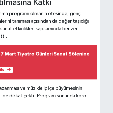
tılmasına Katkı
 anma programı olmanın ötesinde, genç
mlerini tanıması açısından da değer taşıdığı
ür-sanat etkinlikleri kapsamında benzer
tti.
 Mart Tiyatro Günleri Sanat Şölenine
üle
zanması ve müzikle iç içe büyümesinin
lgisi de dikkat çekti. Program sonunda koro