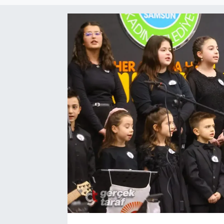
SPOR
EKONOMİ
TEKNOLOJİ
YAŞAM
YEMEK