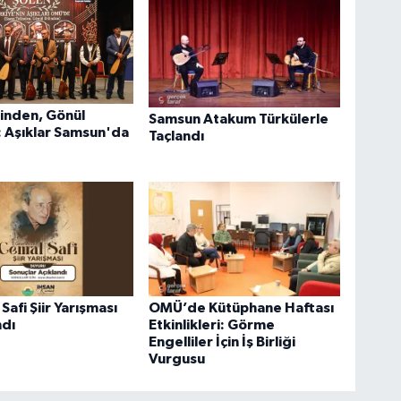
linden, Gönül
Samsun Atakum Türkülerle
: Aşıklar Samsun'da
Taçlandı
Safi Şiir Yarışması
OMÜ’de Kütüphane Haftası
ndı
Etkinlikleri: Görme
Engelliler İçin İş Birliği
Vurgusu