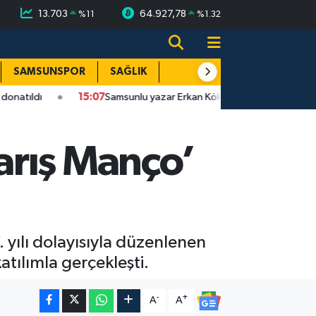
13.703
64.927,78
%
11
%
1.32
SAMSUNSPOR
SAĞLIK
TEKNOLOJİ
SPOR
E
15:07
Samsunlu yazar Erkan Kök 5. kitabını okurlarla buluşturdu
arış Manço’
yılı dolayısıyla düzenlenen
tılımla gerçekleşti.
-
+
A
A