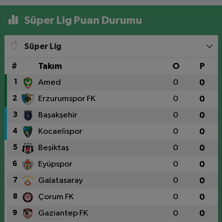
Süper Lig Puan Durumu
Süper Lig
#
Takım
O
P
1
Amed
0
0
2
Erzurumspor FK
0
0
3
Başakşehir
0
0
4
Kocaelispor
0
0
5
Beşiktaş
0
0
6
Eyüpspor
0
0
7
Galatasaray
0
0
8
Çorum FK
0
0
9
Gaziantep FK
0
0