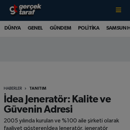
Canlı TV İzle
DÜNYA
Samsun Nöbetçi Eczaneler
DÜNYA
GENEL
GÜNDEM
POLİTİKA
SAMSUN 
GENEL
Samsun Hava Durumu
GÜNDEM
Samsun Namaz Vakitleri
POLİTİKA
Samsun Trafik Yoğunluk Haritası
SAMSUN HABER
Süper Lig Puan Durumu ve Fikstür
HABERLER
TANITIM
SAMSUNSPOR
Tüm Manşetler
İdea Jeneratör: Kalite ve
Güvenin Adresi
SAĞLIK
Son Dakika Haberleri
2005 yılında kurulan ve %100 aile şirketi olarak
TEKNOLOJİ
Haber Arşivi
faaliyet gösterenİdea Jeneratör, jeneratör