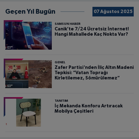
Geçen Yıl Bugün
07 Ağustos 2025
SAMSUN HABER
Canik’te 7/24 Ücretsiz İnternet!
Hangi Mahallede Kaç Nokta Var?
GENEL
Zafer Partisi'nden İliç Altın Madeni
Tepkisi: “Vatan Toprağı
Kirletilemez, Sömürülemez”
TANITIM
İç Mekanda Konforu Artıracak
Mobilya Çeşitleri