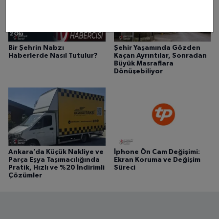
Bir Şehrin Nabzı
Şehir Yaşamında Gözden
Haberlerde Nasıl Tutulur?
Kaçan Ayrıntılar, Sonradan
Büyük Masraflara
Dönüşebiliyor
Ankara’da Küçük Nakliye ve
İphone Ön Cam Değişimi:
Parça Eşya Taşımacılığında
Ekran Koruma ve Değişim
Pratik, Hızlı ve %20 İndirimli
Süreci
Çözümler