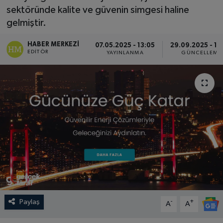
sektöründe kalite ve güvenin simgesi haline
SPOR
gelmiştir.
EKONOMİ
HABER MERKEZI
07.05.2025 - 13:05
29.09.2025 - 14
EDITÖR
YAYINLANMA
GÜNCELLEME
TEKNOLOJİ
YAŞAM
YEMEK
Paylaş
-
+
A
A