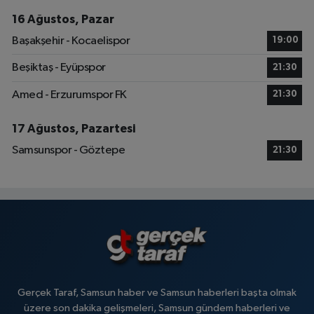
16 Ağustos, Pazar
Başakşehir - Kocaelispor
19:00
Beşiktaş - Eyüpspor
21:30
Amed - Erzurumspor FK
21:30
17 Ağustos, Pazartesi
Samsunspor - Göztepe
21:30
Gerçek Taraf, Samsun haber ve Samsun haberleri başta olmak
üzere son dakika gelişmeleri, Samsun gündem haberleri ve