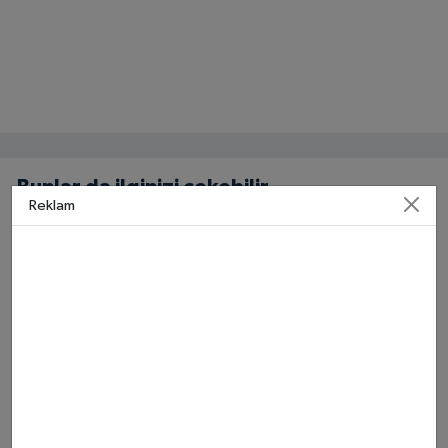
Bunlar da ilginizi çekebilir
Reklam
Boşanma Sürecinde En Çok
Yeminli Tercümede Bilmeden
Yapılan Hatalar, Davanın
Yapılan Hatalar: Belgeniz
Seyrini Değiştirebiliyor
Neden Geri Çevrilir?