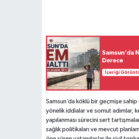
Samsun’da Ne
Derece
İçeriği Görünt
Samsun’da köklü bir geçmişe sahip 
yönelik iddialar ve somut adımlar, k
yapılanması sürecini sert tartışmala
sağlık politikaları ve mevcut planla
öne süren vatandaşlar ile sivil toplu