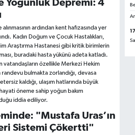
e Yoğunluk Depremi: 4
Be
ı
Am
 alınmasının ardından kent hafızasında yer
1
aşındı. Kadın Doğum ve Çocuk Hastalıkları,
Sa
im Araştırma Hastanesi gibi kritik birimlerin
ması, buradaki hasta yükünü adeta katladı.
n vatandaşların özellikle Merkezi Hekim
 randevu bulmakta zorlandığı, devasa
tersiz kaldığı, ulaşım hatlarında büyük
i hayati öneme sahip yoğun bakım
uğu iddia ediliyor.
minde: "Mustafa Uras’ın
i Sistemi Çökertti"