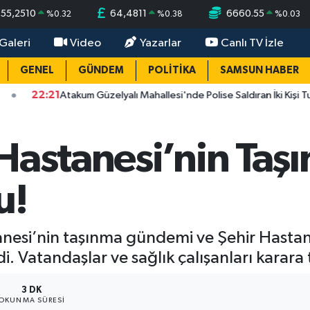
55,2510
64,4811
6660.55
%
0.32
%
0.38
%
0.03
Galeri
Video
Yazarlar
Canlı TV İzle
GENEL
GÜNDEM
POLİTİKA
SAMSUN HABER
Atakum Güzelyalı Mahallesi'nde Polise Saldıran İki Kişi Tutuklandı
Hastanesi’nin Taş
u!
esi’nin taşınma gündemi ve Şehir Hastane
di. Vatandaşlar ve sağlık çalışanları karara t
3 DK
OKUNMA SÜRESI