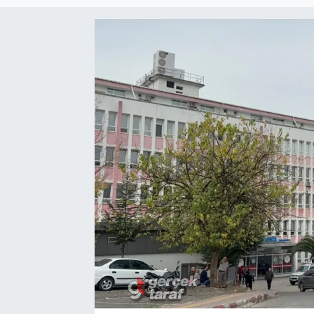
SPOR
EKONOMİ
TEKNOLOJİ
YAŞAM
YEMEK