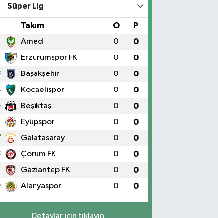
Süper Lig
#
Takım
O
P
1
Amed
0
0
2
Erzurumspor FK
0
0
3
Başakşehir
0
0
4
Kocaelispor
0
0
5
Beşiktaş
0
0
6
Eyüpspor
0
0
7
Galatasaray
0
0
8
Çorum FK
0
0
9
Gaziantep FK
0
0
0
Alanyaspor
0
0
Detaylar için tıklayın