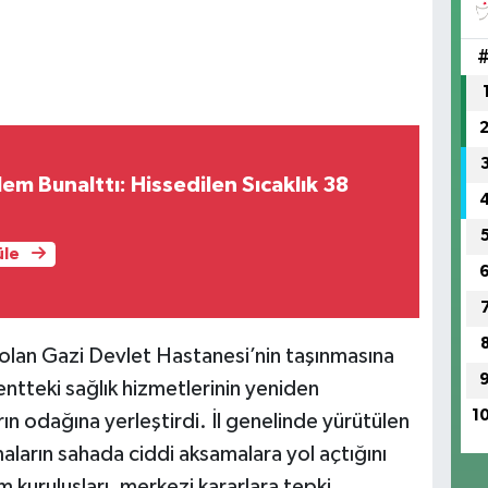
m Bunalttı: Hissedilen Sıcaklık 38
üle
olan Gazi Devlet Hastanesi’nin taşınmasına
entteki sağlık hizmetlerinin yeniden
1
rın odağına yerleştirdi. İl genelinde yürütülen
maların sahada ciddi aksamalara yol açtığını
m kuruluşları, merkezi kararlara tepki