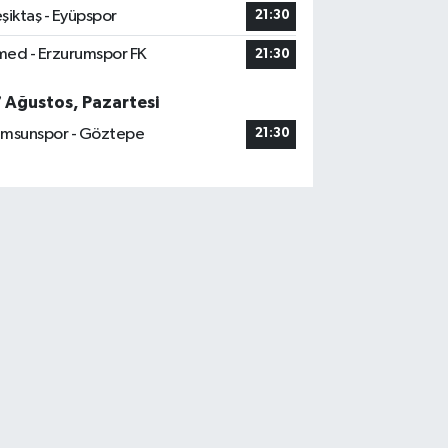
şiktaş - Eyüpspor
21:30
ed - Erzurumspor FK
21:30
7 Ağustos, Pazartesi
msunspor - Göztepe
21:30