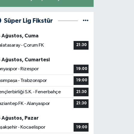
Süper Lig Fikstür
4 Ağustos, Cuma
latasaray - Çorum FK
21:30
5 Ağustos, Cumartesi
nyaspor - Rizespor
19:00
sımpaşa - Trabzonspor
19:00
nçlerbirliği S.K. - Fenerbahçe
21:30
ziantep FK - Alanyaspor
21:30
6 Ağustos, Pazar
şakşehir - Kocaelispor
19:00