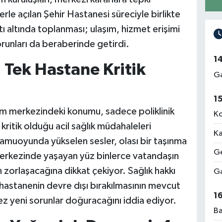
rle açılan Şehir Hastanesi süreciyle birlikte
atı altında toplanması; ulaşım, hizmet erişimi
orunları da beraberinde getirdi.
1
 Tek Hastane Kritik
Ga
1
am merkezindeki konumu, sadece poliklinik
Ko
e kritik olduğu acil sağlık müdahaleleri
Ka
 Kamuoyunda yükselen sesler, olası bir taşınma
Ge
erkezinde yaşayan yüz binlerce vatandaşın
 zorlaşacağına dikkat çekiyor. Sağlık hakkı
Ga
k hastanenin devre dışı bırakılmasının mevcut
1
z yeni sorunlar doğuracağını iddia ediyor.
Ba