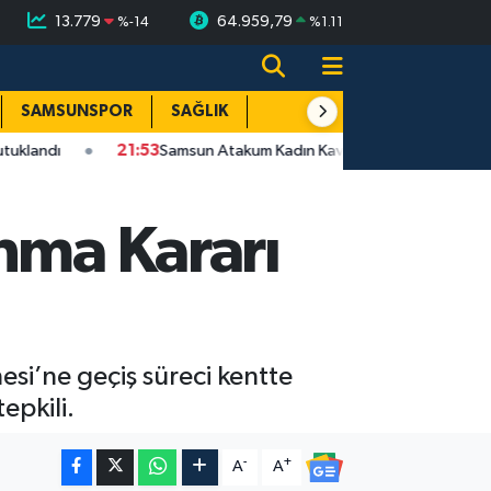
13.779
64.959,79
%
-14
%
1.11
SAMSUNSPOR
SAĞLIK
TEKNOLOJİ
SPOR
E
21:53
Samsun Atakum Kadın Kavgası Bıçaklı | Zanlı Tutuklandı
ınma Kararı
si’ne geçiş süreci kentte
epkili.
-
+
A
A