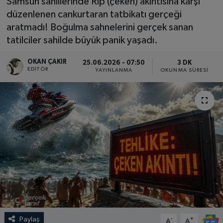
Samsun sahillerinde Rip (çeken) akıntısına karşı
düzenlenen cankurtaran tatbikatı gerçeği
SPOR
aratmadı! Boğulma sahnelerini gerçek sanan
tatilciler sahilde büyük panik yaşadı.
EKONOMİ
OKAN ÇAKIR
25.06.2026 - 07:50
3 DK
TEKNOLOJİ
EDITÖR
YAYINLANMA
OKUNMA SÜRESI
YAŞAM
YEMEK
Paylaş
-
+
A
A