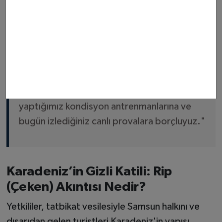
deniz motosikletimiz ve havadan nokta
tespiti yapan 1 kurtarma dronumuz aktif
olarak görev yapıyor. Geçen yıl Samsun
genelinde 470’i aşkın boğulma vakasına
anında müdahale ettik. Mavi Bayraklı
plajlarımızda vakaya müdahalede başarı
oranımız
yüzde yüzdür
. Bu başarıyı sürekli
yaptığımız kondisyon antrenmanlarına ve
bugün izlediğiniz canlı provalara borçluyuz."
Karadeniz’in Gizli Katili: Rip
(Çeken) Akıntısı Nedir?
Yetkililer, tatbikat vesilesiyle Samsun halkını ve
dışarıdan gelen turistleri Karadeniz'in yapısı