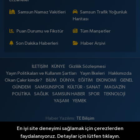
Samsun Namaz Vakitleri
Samsun Trafik Yoğunluk
Haritası
Puan Durumu ve Fikstür
Tüm Manşetler
Son Dakika Haberleri
Haber Arşivi
İLETİŞİM
KÜNYE
Gizlilik Sözleşmesi
Yayın Politikaları ve Kullanım Şartları
Yayın İlkeleri
Hakkımızda
Okan Çakır kimdir?
BİLİM
DÜNYA
EĞİTİM
EKONOMİ
GENEL
GÜNDEM
SAMSUNSPOR
KÜLTÜR - SANAT
MAGAZİN
POLİTİKA
SAĞLIK
SAMSUN HABER
SPOR
TEKNOLOJİ
YAŞAM
YEMEK
Haber Yazılımı:
TE Bilişim
En iyi site deneyimi sağlamak için çerezlerden
faydalanıyoruz. Detaylar için lütfen tıklayın.