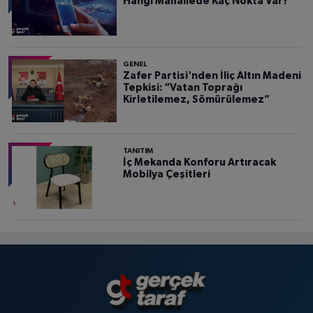
Hangi Mahallede Kaç Nokta Var?
GENEL
Zafer Partisi'nden İliç Altın Madeni
Tepkisi: “Vatan Toprağı
Kirletilemez, Sömürülemez”
TANITIM
İç Mekanda Konforu Artıracak
Mobilya Çeşitleri