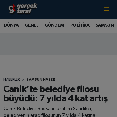
Canlı TV İzle
DÜNYA
Samsun Nöbetçi Eczaneler
DÜNYA
GENEL
GÜNDEM
POLİTİKA
SAMSUN 
GENEL
Samsun Hava Durumu
GÜNDEM
Samsun Namaz Vakitleri
POLİTİKA
Samsun Trafik Yoğunluk Haritası
SAMSUN HABER
Süper Lig Puan Durumu ve Fikstür
HABERLER
SAMSUN HABER
SAMSUNSPOR
Tüm Manşetler
Canik’te belediye filosu
büyüdü: 7 yılda 4 kat artış
SAĞLIK
Son Dakika Haberleri
Canik Belediye Başkanı İbrahim Sandıkçı,
TEKNOLOJİ
Haber Arşivi
belediyenin araç filosunun 7 yılda 4 katına