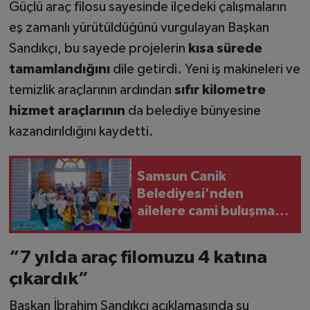
Güçlü araç filosu sayesinde ilçedeki çalışmaların
eş zamanlı yürütüldüğünü vurgulayan Başkan
Sandıkçı, bu sayede projelerin
kısa sürede
tamamlandığını
dile getirdi. Yeni iş makineleri ve
temizlik araçlarının ardından
sıfır kilometre
hizmet araçlarının
da belediye bünyesine
kazandırıldığını kaydetti.
Samsun Canik
Belediyesi'nden
ailelere cami buluşması
çağrısı
“7 yılda araç filomuzu 4 katına
çıkardık”
Başkan İbrahim Sandıkçı açıklamasında şu