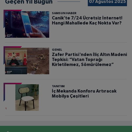
Geçen Yıl Bugün
07 Ağustos 2025
SAMSUN HABER
Canik’te 7/24 Ücretsiz İnternet!
Hangi Mahallede Kaç Nokta Var?
GENEL
Zafer Partisi'nden İliç Altın Madeni
Tepkisi: “Vatan Toprağı
Kirletilemez, Sömürülemez”
TANITIM
İç Mekanda Konforu Artıracak
Mobilya Çeşitleri