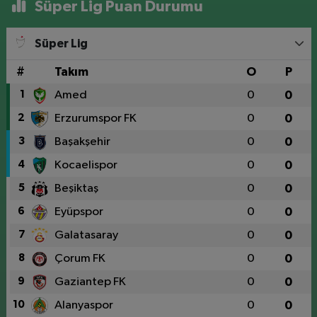
Süper Lig Puan Durumu
Süper Lig
#
Takım
O
P
1
Amed
0
0
2
Erzurumspor FK
0
0
3
Başakşehir
0
0
4
Kocaelispor
0
0
5
Beşiktaş
0
0
6
Eyüpspor
0
0
7
Galatasaray
0
0
8
Çorum FK
0
0
9
Gaziantep FK
0
0
10
Alanyaspor
0
0