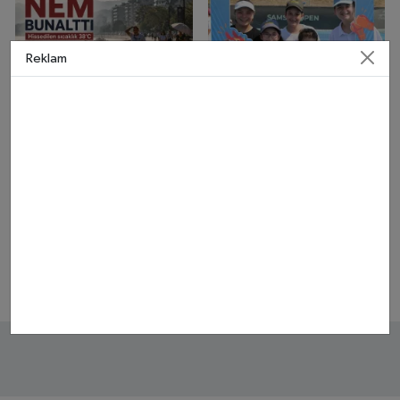
Reklam
Samsun’da Nem Bunalttı:
Samsun'da 11 branşta
Hissedilen Sıcaklık 38
ücretsiz spor kursu başladı
Derece
Samsun Canik'te 20 bin
Başkan Kurnaz: İlkadım'ı
hane fiber internete
modern görünüme
kavuşuyor
kavuşturuyoruz