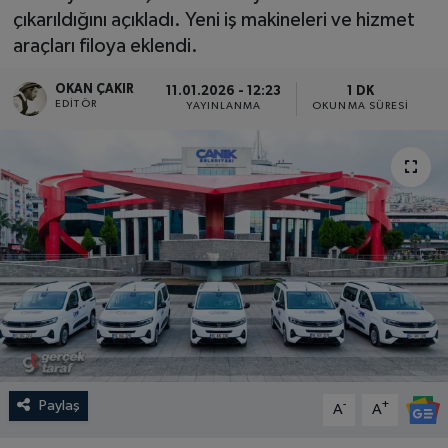
çıkarıldığını açıkladı. Yeni iş makineleri ve hizmet
SPOR
araçları filoya eklendi.
EKONOMİ
OKAN ÇAKIR
11.01.2026 - 12:23
1 DK
EDITÖR
YAYINLANMA
OKUNMA SÜRESI
TEKNOLOJİ
YAŞAM
YEMEK
Paylaş
-
+
A
A