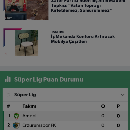
Zafer Partisi'nden İliç Altın Madeni
Tepkisi: “Vatan Toprağı
Kirletilemez, Sömürülemez”
TANITIM
İç Mekanda Konforu Artıracak
Mobilya Çeşitleri
Süper Lig Puan Durumu
Süper Lig
#
Takım
O
P
1
Amed
0
0
2
Erzurumspor FK
0
0