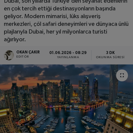
Dubai, son yıllarda Türkiye'den seyahat edenlerin
en çok tercih ettiği destinasyonların başında
SPOR
geliyor. Modern mimarisi, lüks alışveriş
merkezleri, çöl safari deneyimleri ve dünyaca ünlü
EKONOMİ
plajlarıyla Dubai, her yıl milyonlarca turisti
ağırlıyor.
TEKNOLOJİ
OKAN ÇAKIR
01.06.2026 - 08:29
3 DK
YAŞAM
EDITÖR
YAYINLANMA
OKUNMA SÜRESI
YEMEK