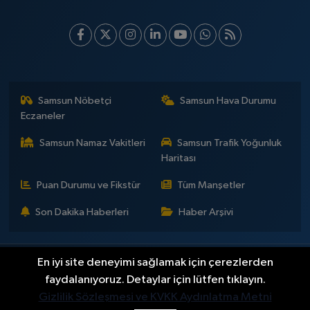
Samsun Nöbetçi
Samsun Hava Durumu
Eczaneler
Samsun Namaz Vakitleri
Samsun Trafik Yoğunluk
Haritası
Puan Durumu ve Fikstür
Tüm Manşetler
Son Dakika Haberleri
Haber Arşivi
En iyi site deneyimi sağlamak için çerezlerden
İLETİŞİM
KÜNYE
Gizlilik Sözleşmesi
Yayın Politikaları ve Kullanım Şartları
Yayın İlkeleri
Hakkımızda
faydalanıyoruz. Detaylar için lütfen tıklayın.
Okan Çakır kimdir?
BİLİM
DÜNYA
EĞİTİM
EKONOMİ
GENEL
Gizlilik Sözleşmesi ve KVKK Aydınlatma Metni
GÜNDEM
SAMSUNSPOR
KÜLTÜR - SANAT
MAGAZİN