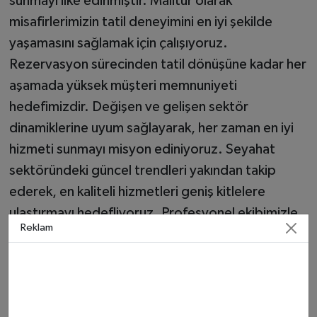
sunmayı ilke edinmiştir. Malitur olarak
misafirlerimizin tatil deneyimini en iyi şekilde
yaşamasını sağlamak için çalışıyoruz.
Rezervasyon sürecinden tatil dönüşüne kadar her
aşamada yüksek müşteri memnuniyeti
hedefimizdir. Değişen ve gelişen sektör
dinamiklerine uyum sağlayarak, her zaman en iyi
hizmeti sunmayı misyon ediniyoruz. Seyahat
sektöründeki güncel trendleri yakından takip
ederek, en kaliteli hizmetleri geniş kitlelere
ulaştırmayı hedefliyoruz. Profesyonel ekibimizle
Reklam
birlikte sektörde lider bir tur operatörü olmak ve
müşteri odaklı hizmet anlayışımızla sürdürülebilir
büyümeyi sağlamak en önemli vizyonumuzdur.
Tatil hayallerinizi gerçeğe dönüştürmek için siz de