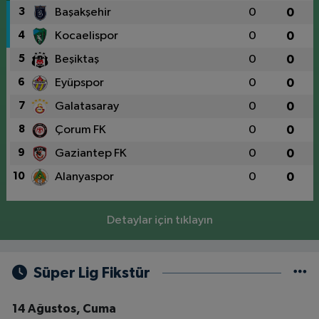
3
Başakşehir
0
0
4
Kocaelispor
0
0
5
Beşiktaş
0
0
6
Eyüpspor
0
0
7
Galatasaray
0
0
8
Çorum FK
0
0
9
Gaziantep FK
0
0
10
Alanyaspor
0
0
Detaylar için tıklayın
Süper Lig Fikstür
14 Ağustos, Cuma