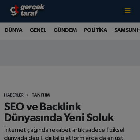
Canlı TV İzle
DÜNYA
Samsun Nöbetçi Eczaneler
DÜNYA
GENEL
GÜNDEM
POLİTİKA
SAMSUN 
GENEL
Samsun Hava Durumu
GÜNDEM
Samsun Namaz Vakitleri
POLİTİKA
Samsun Trafik Yoğunluk Haritası
SAMSUN HABER
Süper Lig Puan Durumu ve Fikstür
HABERLER
TANITIM
SAMSUNSPOR
Tüm Manşetler
SEO ve Backlink
Dünyasında Yeni Soluk
SAĞLIK
Son Dakika Haberleri
İnternet çağında rekabet artık sadece fiziksel
TEKNOLOJİ
Haber Arşivi
dünyada değil, dijital platformlarda da en üst