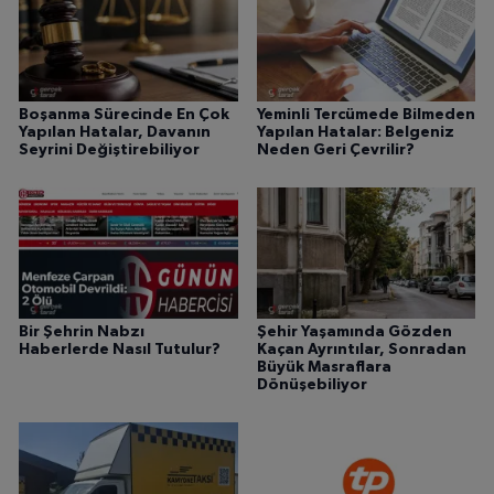
Boşanma Sürecinde En Çok
Yeminli Tercümede Bilmeden
Yapılan Hatalar, Davanın
Yapılan Hatalar: Belgeniz
Seyrini Değiştirebiliyor
Neden Geri Çevrilir?
Bir Şehrin Nabzı
Şehir Yaşamında Gözden
Haberlerde Nasıl Tutulur?
Kaçan Ayrıntılar, Sonradan
Büyük Masraflara
Dönüşebiliyor