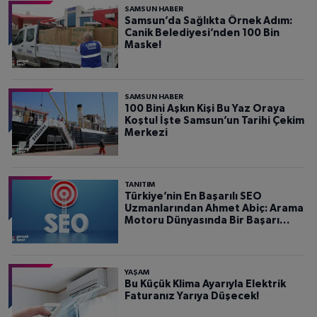
SAMSUN HABER
Samsun’da Sağlıkta Örnek Adım:
Canik Belediyesi’nden 100 Bin
Maske!
SAMSUN HABER
100 Bini Aşkın Kişi Bu Yaz Oraya
Koştu! İşte Samsun’un Tarihi Çekim
Merkezi
TANITIM
Türkiye’nin En Başarılı SEO
Uzmanlarından Ahmet Abiç: Arama
Motoru Dünyasında Bir Başarı
Hikâyesi
YAŞAM
Bu Küçük Klima Ayarıyla Elektrik
Faturanız Yarıya Düşecek!