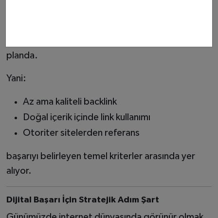
SEO
uzmanlarına göre 2026 yılında en önemli
sıralama faktörlerinden biri hala backlink olmaya
devam ediyor. Ancak artık nicelik değil nitelik ön
planda.
Yani:
Az ama kaliteli backlink
Doğal içerik içinde link kullanımı
Otoriter sitelerden referans
başarıyı belirleyen temel kriterler arasında yer
alıyor.
Dijital Başarı İçin Stratejik Adım Şart
Günümüzde internet dünyasında görünür olmak