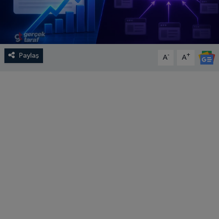
Paylaş
-
+
A
A