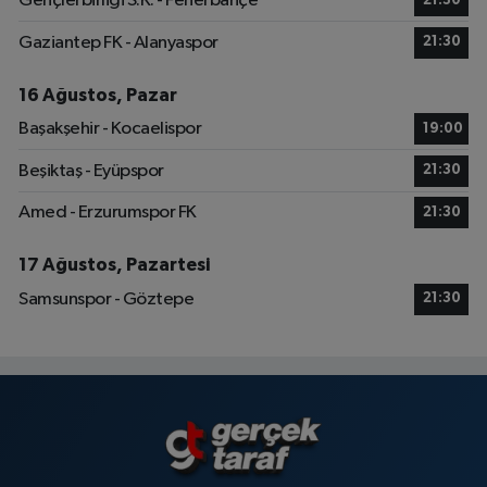
Gençlerbirliği S.K. - Fenerbahçe
21:30
Gaziantep FK - Alanyaspor
21:30
16 Ağustos, Pazar
Başakşehir - Kocaelispor
19:00
Beşiktaş - Eyüpspor
21:30
Amed - Erzurumspor FK
21:30
17 Ağustos, Pazartesi
Samsunspor - Göztepe
21:30