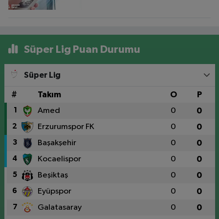
Süper Lig Puan Durumu
Süper Lig
#
Takım
O
P
1
Amed
0
0
2
Erzurumspor FK
0
0
3
Başakşehir
0
0
4
Kocaelispor
0
0
5
Beşiktaş
0
0
6
Eyüpspor
0
0
7
Galatasaray
0
0