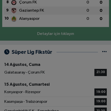
8
Çorum FK
0
0
9
Gaziantep FK
0
0
10
Alanyaspor
0
0
Detaylar için tıklayın
Süper Lig Fikstür
14 Ağustos, Cuma
Galatasaray - Çorum FK
21:30
15 Ağustos, Cumartesi
Konyaspor - Rizespor
19:00
Kasımpaşa - Trabzonspor
19:00