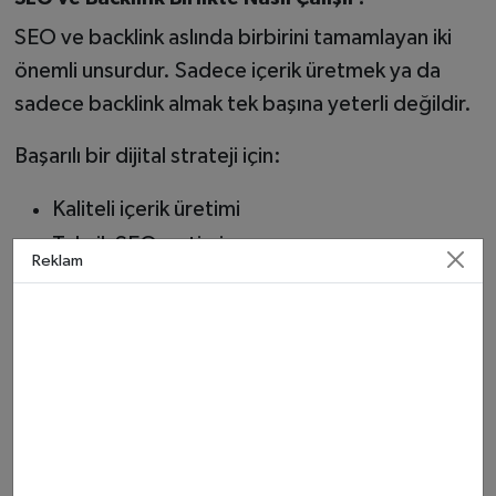
SEO ve backlink aslında birbirini tamamlayan iki
önemli unsurdur. Sadece içerik üretmek ya da
sadece backlink almak tek başına yeterli değildir.
Başarılı bir dijital strateji için:
Kaliteli içerik üretimi
Teknik SEO optimizasyonu
Reklam
Düzenli backlink çalışması
bir arada yürütülmelidir.
Bu denge sağlandığında web siteleri kısa sürede
arama motorlarında yükselmeye başlar.
Uzmanlar Ne Diyor?