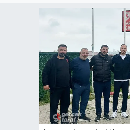
SPOR
EKONOMİ
TEKNOLOJİ
YAŞAM
YEMEK