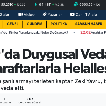
55,2510
64,4811
6660.55
%
0.32
%
0.38
%
0
Galeri
Video
Yazarlar
Canlı TV İzle
GENEL
GÜNDEM
POLİTİKA
SAMSUN HABER
mler Yararlanacak, Neler Değişecek?
22:02
Anahtar Parti Sams
da Duygusal Ved
raftarlarla Helalleş
anlı armayı terleten kaptan Zeki Yavru, ta
 veda etti.
1
2 DK
AYLAŞIM
OKUNMA SÜRESI