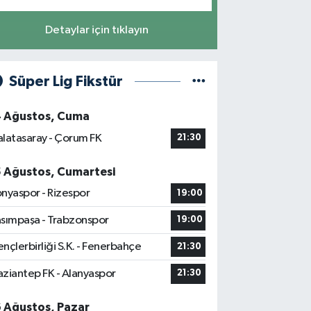
Detaylar için tıklayın
Süper Lig Fikstür
4 Ağustos, Cuma
latasaray - Çorum FK
21:30
5 Ağustos, Cumartesi
nyaspor - Rizespor
19:00
sımpaşa - Trabzonspor
19:00
nçlerbirliği S.K. - Fenerbahçe
21:30
ziantep FK - Alanyaspor
21:30
6 Ağustos, Pazar