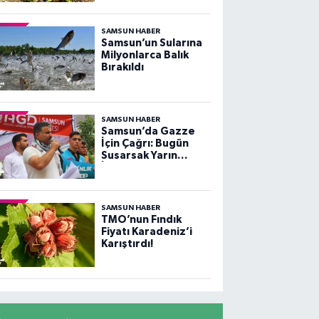
Kalitesi Düşer!”
SAMSUN HABER
Samsun’un Sularına
Milyonlarca Balık
Bırakıldı
SAMSUN HABER
Samsun’da Gazze
İçin Çağrı: Bugün
Susarsak Yarın
İstanbul Düşer!
SAMSUN HABER
TMO’nun Fındık
Fiyatı Karadeniz’i
Karıştırdı!