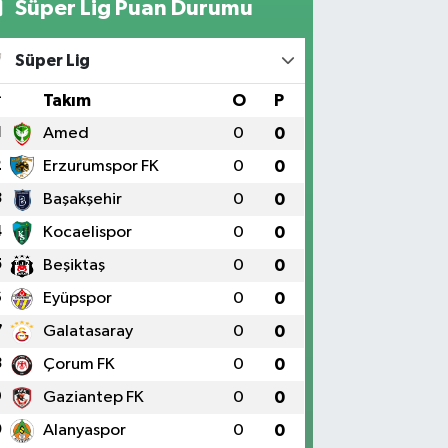
Süper Lig Puan Durumu
Süper Lig
#
Takım
O
P
1
Amed
0
0
2
Erzurumspor FK
0
0
3
Başakşehir
0
0
4
Kocaelispor
0
0
5
Beşiktaş
0
0
6
Eyüpspor
0
0
7
Galatasaray
0
0
8
Çorum FK
0
0
9
Gaziantep FK
0
0
0
Alanyaspor
0
0