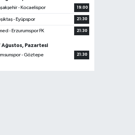
şakşehir - Kocaelispor
19:00
şiktaş - Eyüpspor
21:30
ed - Erzurumspor FK
21:30
7 Ağustos, Pazartesi
msunspor - Göztepe
21:30