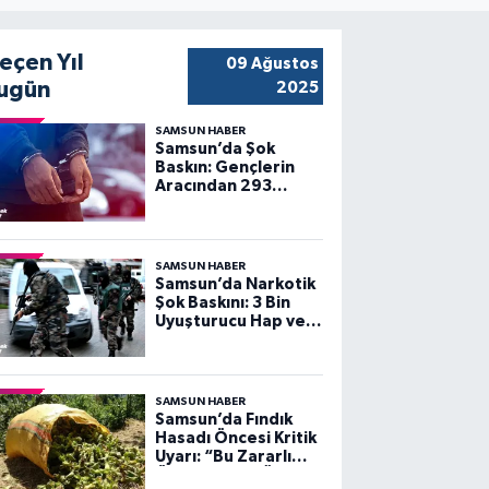
eçen Yıl
09 Ağustos
ugün
2025
SAMSUN HABER
Samsun’da Şok
Baskın: Gençlerin
Aracından 293
Uyuşturucu Hap ve
Silah Çıktı!
SAMSUN HABER
Samsun’da Narkotik
Şok Baskını: 3 Bin
Uyuşturucu Hap ve
Silah Ele Geçti!
SAMSUN HABER
Samsun’da Fındık
Hasadı Öncesi Kritik
Uyarı: “Bu Zararlı
Önlenmezse Ürün