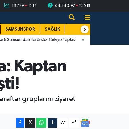
13.779
64.840,97
%
-14
%
-0.15
SAMSUNSPOR
SAĞLIK
TEKNOLOJİ
SPOR
E
un’dan Terörsüz Türkiye Tepkisi
18:20
Samsun haber: OSB'lerde
a: Kaptan
ti!
raftar gruplarını ziyaret
-
+
A
A