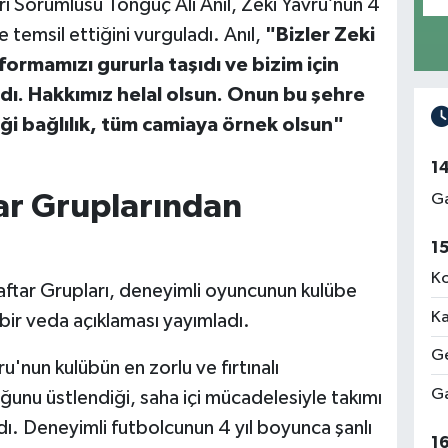
ı Sorumlusu Tonguç Ali Anıl, Zeki Yavru’nun 4
e temsil ettiğini vurguladı. Anıl,
"Bizler Zeki
formamızı gururla taşıdı ve bizim için
ldı. Hakkımız helal olsun. Onun bu şehre
ği bağlılık, tüm camiaya örnek olsun"
1
ar Gruplarından
Ga
1
Ko
ftar Grupları, deneyimli oyuncunun kulübe
Ka
bir veda açıklaması yayımladı.
Ge
u'nun kulübün en zorlu ve fırtınalı
Ga
ğunu üstlendiği, saha içi mücadelesiyle takımı
ı. Deneyimli futbolcunun 4 yıl boyunca şanlı
1