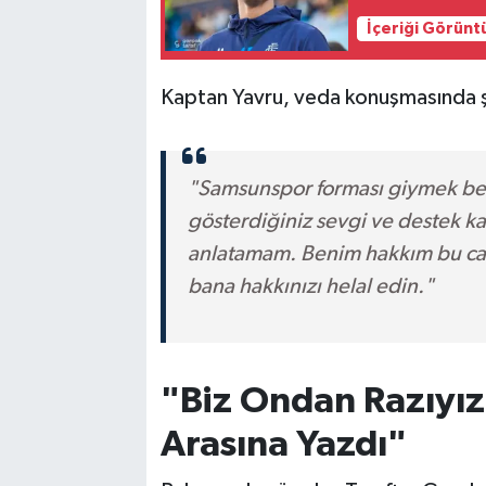
İçeriği Görünt
Kaptan Yavru, veda konuşmasında şu 
"Samsunspor forması giymek ben
gösterdiğiniz sevgi ve destek k
anlatamam. Benim hakkım bu cam
bana hakkınızı helal edin."
"Biz Ondan Razıyız
Arasına Yazdı"