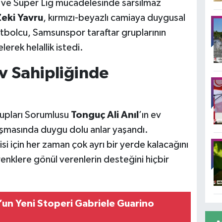
ve Süper Lig mücadelesinde sarsılmaz
eki Yavru
, kırmızı-beyazlı camiaya duygusal
futbolcu, Samsunspor taraftar gruplarının
lerek helallik istedi.
Ev Sahipliğinde
rupları Sorumlusu
Tonguç Ali Anıl
’ın ev
şmasında duygu dolu anlar yaşandı.
i için her zaman çok ayrı bir yerde kalacağını
renklere gönül verenlerin desteğini hiçbir
un Yeni Stoperi Gabriele Guarino