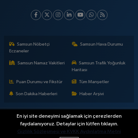
Samsun Nöbetçi
Samsun Hava Durumu
Eczaneler
Samsun Namaz Vakitleri
Samsun Trafik Yoğunluk
Haritası
Puan Durumu ve Fikstür
Tüm Manşetler
Son Dakika Haberleri
Haber Arşivi
En iyi site deneyimi sağlamak için çerezlerden
İLETİŞİM
KÜNYE
Gizlilik Sözleşmesi
Yayın Politikaları ve Kullanım Şartları
Yayın İlkeleri
Hakkımızda
faydalanıyoruz. Detaylar için lütfen tıklayın.
Okan Çakır kimdir?
BİLİM
DÜNYA
EĞİTİM
EKONOMİ
GENEL
Gizlilik Sözleşmesi ve KVKK Aydınlatma Metni
GÜNDEM
SAMSUNSPOR
KÜLTÜR - SANAT
MAGAZİN