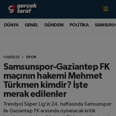
Canlı TV İzle
DÜNYA
Samsun Nöbetçi Eczaneler
DÜNYA
GENEL
GÜNDEM
POLİTİKA
SAMSUN 
GENEL
Samsun Hava Durumu
GÜNDEM
Samsun Namaz Vakitleri
HABERLER
SPOR
POLİTİKA
Samsun Trafik Yoğunluk Haritası
Samsunspor-Gaziantep FK
SAMSUN HABER
Süper Lig Puan Durumu ve Fikstür
maçının hakemi Mehmet
Türkmen kimdir? İşte
SAMSUNSPOR
Tüm Manşetler
merak edilenler
SAĞLIK
Son Dakika Haberleri
Trendyol Süper Lig'in 24. haftasında Samsunspor
ile Gaziantep FK arasında oynanacak kritik
TEKNOLOJİ
Haber Arşivi