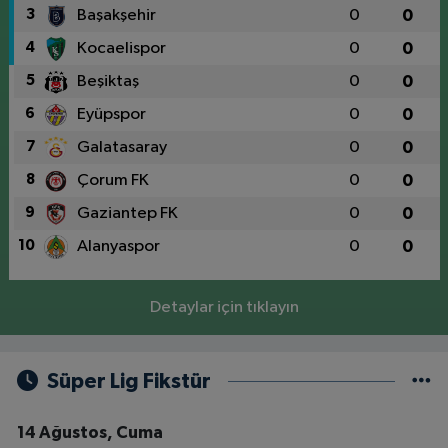
3
Başakşehir
0
0
4
Kocaelispor
0
0
5
Beşiktaş
0
0
6
Eyüpspor
0
0
7
Galatasaray
0
0
8
Çorum FK
0
0
9
Gaziantep FK
0
0
10
Alanyaspor
0
0
Detaylar için tıklayın
Süper Lig Fikstür
14 Ağustos, Cuma