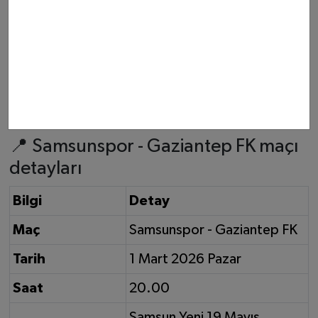
Son olarak, Mehmet Türkmen
Jose
Mourinho'nun en beğendiği Türk hakemi
olarak da biliniyor. Fenerbahçe Teknik Direktörü,
genç hakem hakkında övgü dolu sözler sarf
etmişti .
📍 Samsunspor - Gaziantep FK maçı
detayları
Bilgi
Detay
Maç
Samsunspor - Gaziantep FK
Tarih
1 Mart 2026 Pazar
Saat
20.00
Samsun Yeni 19 Mayıs