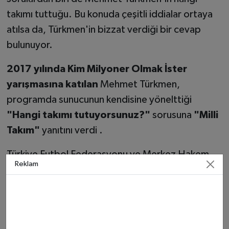
takımı tuttuğu. Bu konuda çeşitli iddialar ortaya
atılsa da, Türkmen'in bizzat verdiği bir cevap
bulunuyor.
2017 yılında Kim Milyoner Olmak İster
yarışmasına katılan
Mehmet Türkmen,
programda sunucunun kendisine yönelttiği
"Hangi takımı tutuyorsunuz?"
sorusuna
"Milli
Takım"
yanıtını verdi .
Türkiye Futbol Federasyonu ve Merkez Hakem
Reklam
Kurulu'nun resmi yaklaşımına göre, hakemlerin
takım aidiyeti üzerinden değerlendirilmesi doğru
değil ve atamalar tarafsızlık ilkesi esas alınarak
yapılıyor .