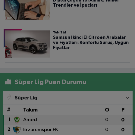
Dijital Çağda Yol Almak: Temel
Trendler ve İpuçları
TANITIM
Samsun İkinci El Citroen Arabalar
ve Fiyatları: Konforlu Sürüş, Uygun
Fiyatlar
Süper Lig Puan Durumu
Süper Lig
#
Takım
O
P
1
Amed
0
0
2
Erzurumspor FK
0
0