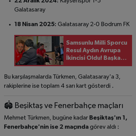
22 Aralık 2024:
Kayserispor 1-5
Galatasaray
18 Nisan 2025:
Galatasaray 2-0 Bodrum FK
Samsunlu Milli Sporcu
Resul Aydın Avrupa
İkincisi Oldu! Başkan
Halit Doğan Başarıyı
Kutladı
Bu karşılaşmalarda Türkmen, Galatasaray'a 3,
rakiplerine ise toplam 4 sarı kart gösterdi .
🏟️ Beşiktaş ve Fenerbahçe maçları
Mehmet Türkmen, bugüne kadar
Beşiktaş'ın 1,
Fenerbahçe'nin ise 2 maçında
görev aldı :