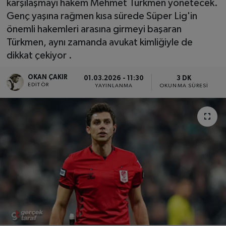
karşılaşmayı hakem Mehmet Türkmen yönetecek.
Genç yaşına rağmen kısa sürede Süper Lig'in
SPOR
önemli hakemleri arasına girmeyi başaran
Türkmen, aynı zamanda avukat kimliğiyle de
EKONOMİ
dikkat çekiyor .
TEKNOLOJİ
OKAN ÇAKIR
01.03.2026 - 11:30
3 DK
EDITÖR
YAYINLANMA
OKUNMA SÜRESI
YAŞAM
YEMEK