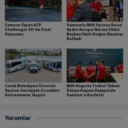
Samsun Open ATP
Samsunlu Milli Sporcu Resul
Challenger 50’de Final
Aydın Avrupa İkincisi Oldu!
Heyecanı
Başkan Halit Doğan Başarıyı
Kutladı
Canik Belediyesi Ücretsiz
Milli Ampute Futbol Takımı
Sporcu Servisiyle Çocukları
Dünya Kupası Kampında
Antrenmana Taşıyor
Samsun'u Keşfetti
Yorumlar