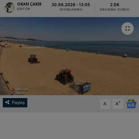
OKAN ÇAKIR
30.06.2026 - 13:05
2 DK
EDITÖR
YAYINLANMA
OKUNMA SÜRESI
SPOR
EKONOMİ
TEKNOLOJİ
YAŞAM
YEMEK
Paylaş
-
+
A
A