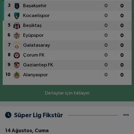
3
Başakşehir
0
0
4
Kocaelispor
0
0
5
Beşiktaş
0
0
6
Eyüpspor
0
0
7
Galatasaray
0
0
8
Çorum FK
0
0
9
Gaziantep FK
0
0
10
Alanyaspor
0
0
Detaylar için tıklayın
Süper Lig Fikstür
14 Ağustos, Cuma