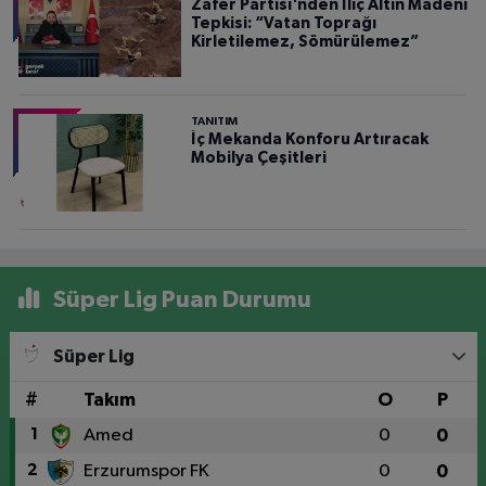
Zafer Partisi'nden İliç Altın Madeni
Tepkisi: “Vatan Toprağı
Kirletilemez, Sömürülemez”
TANITIM
İç Mekanda Konforu Artıracak
Mobilya Çeşitleri
Süper Lig Puan Durumu
Süper Lig
#
Takım
O
P
1
Amed
0
0
2
Erzurumspor FK
0
0