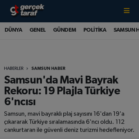
Canlı TV İzle
DÜNYA
Samsun Nöbetçi Eczaneler
DÜNYA
GENEL
GÜNDEM
POLİTİKA
SAMSUN 
GENEL
Samsun Hava Durumu
GÜNDEM
Samsun Namaz Vakitleri
HABERLER
SAMSUN HABER
POLİTİKA
Samsun Trafik Yoğunluk Haritası
Samsun'da Mavi Bayrak
SAMSUN HABER
Süper Lig Puan Durumu ve Fikstür
Rekoru: 19 Plajla Türkiye
6'ncısı
SAMSUNSPOR
Tüm Manşetler
Samsun, mavi bayraklı plaj sayısını 16'dan 19'a
SAĞLIK
Son Dakika Haberleri
çıkararak Türkiye sıralamasında 6'ncı oldu. 112
cankurtaran ile güvenli deniz turizmi hedefleniyor.
TEKNOLOJİ
Haber Arşivi