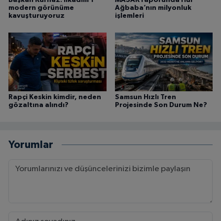
Başkan Kurnaz: İlkadım'ı
MASAK raporunda Hür
modern görünüme
Ağbaba’nın milyonluk
kavuşturuyoruz
işlemleri
Rapçi Keskin kimdir, neden
Samsun Hızlı Tren
gözaltına alındı?
Projesinde Son Durum Ne?
Yorumlar