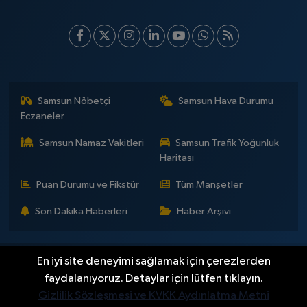
Samsun Nöbetçi
Samsun Hava Durumu
Eczaneler
Samsun Namaz Vakitleri
Samsun Trafik Yoğunluk
Haritası
Puan Durumu ve Fikstür
Tüm Manşetler
Son Dakika Haberleri
Haber Arşivi
En iyi site deneyimi sağlamak için çerezlerden
İLETİŞİM
KÜNYE
Gizlilik Sözleşmesi
Yayın Politikaları ve Kullanım Şartları
Yayın İlkeleri
Hakkımızda
faydalanıyoruz. Detaylar için lütfen tıklayın.
Okan Çakır kimdir?
BİLİM
DÜNYA
EĞİTİM
EKONOMİ
GENEL
Gizlilik Sözleşmesi ve KVKK Aydınlatma Metni