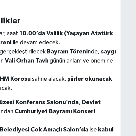
likler
ar, saat
10.00’da Valilik (Yaşayan Atatürk
reni
ile devam edecek.
gerçekleştirilecek
Bayram Töreni
nde,
saygı
an
Vali Orhan Tavlı
günün anlam ve önemine
THM Korosu
sahne alacak,
şiirler okunacak
acak.
üzesi Konferans Salonu’nda
,
Devlet
ından
Cumhuriyet Bayramı Konseri
Belediyesi Çok Amaçlı Salon’da
ise
kabul