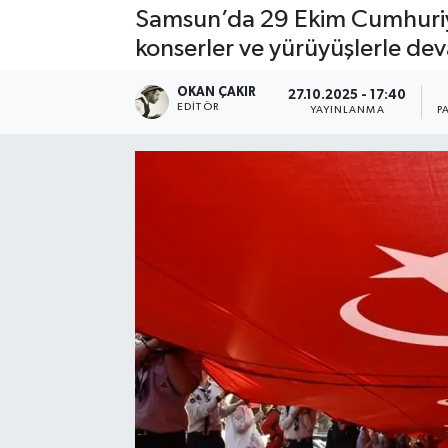
Samsun’da 29 Ekim Cumhuriye
SPOR
konserler ve yürüyüşlerle de
EKONOMİ
OKAN ÇAKIR
27.10.2025 - 17:40
EDITÖR
YAYINLANMA
P
TEKNOLOJİ
YAŞAM
YEMEK