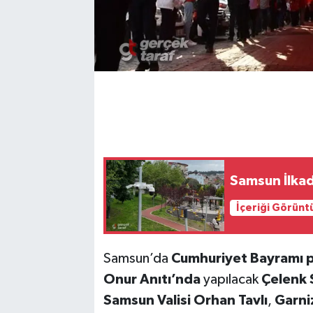
Samsun İlkad
İçeriği Görünt
Samsun’da
Cumhuriyet Bayramı 
Onur Anıtı’nda
yapılacak
Çelenk 
Samsun Valisi Orhan Tavlı
,
Garni