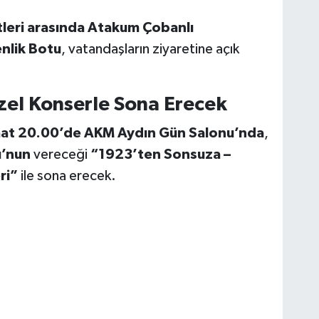
leri arasında
Atakum Çobanlı
nlik Botu
, vatandaşların ziyaretine açık
el Konserle Sona Erecek
aat 20.00’de AKM Aydın Gün Salonu’nda
,
u’nun
vereceği
“1923’ten Sonsuza –
ri”
ile sona erecek.