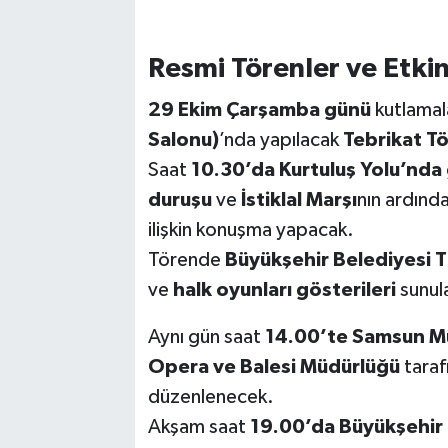
Resmi Törenler ve Etkin
29 Ekim Çarşamba günü
kutlamal
Salonu)
’nda yapılacak
Tebrikat Tö
Saat
10.30’da Kurtuluş Yolu’nda
duruşu
ve
İstiklal Marşı
nın ardınd
ilişkin konuşma yapacak.
Törende
Büyükşehir Belediyesi 
ve
halk oyunları gösterileri
sunul
Aynı gün saat
14.00’te Samsun M
Opera ve Balesi Müdürlüğü
taraf
düzenlenecek.
Akşam saat
19.00’da Büyükşehir 