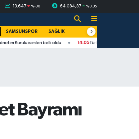
13.647
64.084,87
%
-30
%
0.35
SAMSUNSPOR
SAĞLIK
TEKNOLOJİ
SPOR
E
isimleri belli oldu
14:05
Türkiye’de internet kullananların ora
et Bayramı