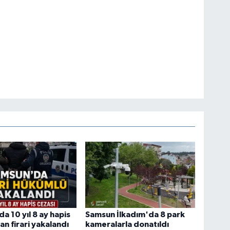
a 10 yıl 8 ay hapis
Samsun İlkadım'da 8 park
an firari yakalandı
kameralarla donatıldı