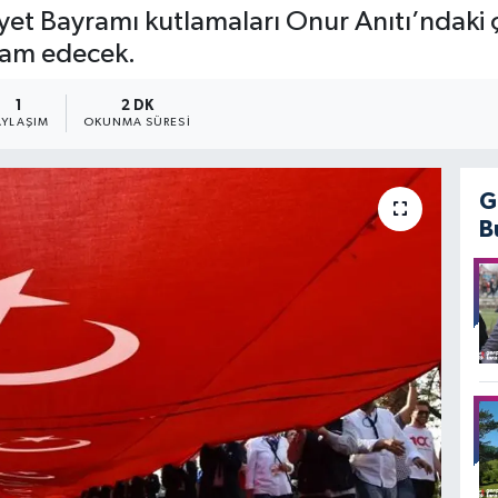
t Bayramı kutlamaları Onur Anıtı’ndaki ç
vam edecek.
1
2 DK
AYLAŞIM
OKUNMA SÜRESI
G
B