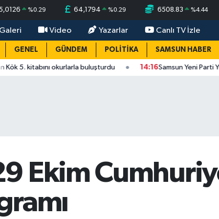
5,0126
64,1794
6508.83
%
0.29
%
0.29
%
4.44
Galeri
Video
Yazarlar
Canlı TV İzle
GENEL
GÜNDEM
POLİTİKA
SAMSUN HABER
bını okurlarla buluşturdu
14:16
Samsun Yeni Parti Yönetim Kurulu 
29 Ekim Cumhuriy
gramı