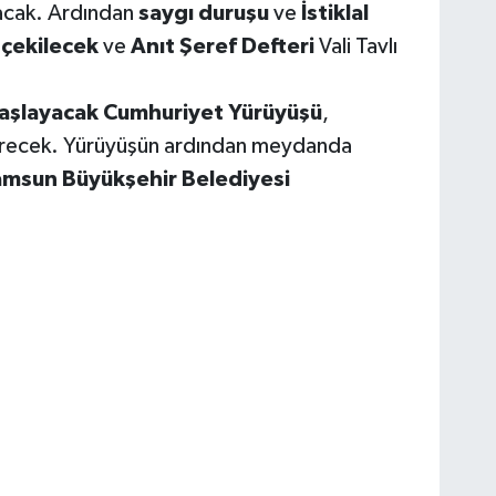
lacak. Ardından
saygı duruşu
ve
İstiklal
çekilecek
ve
Anıt Şeref Defteri
Vali Tavlı
başlayacak Cumhuriyet Yürüyüşü
,
recek. Yürüyüşün ardından meydanda
msun Büyükşehir Belediyesi