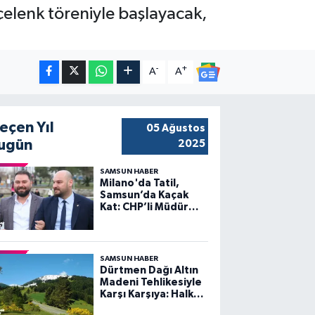
elenk töreniyle başlayacak,
-
+
A
A
eçen Yıl
05 Ağustos
ugün
2025
SAMSUN HABER
Milano'da Tatil,
Samsun’da Kaçak
Kat: CHP’li Müdür
Gündemden
Düşmüyor!
SAMSUN HABER
Dürtmen Dağı Altın
Madeni Tehlikesiyle
Karşı Karşıya: Halk
Ayakta