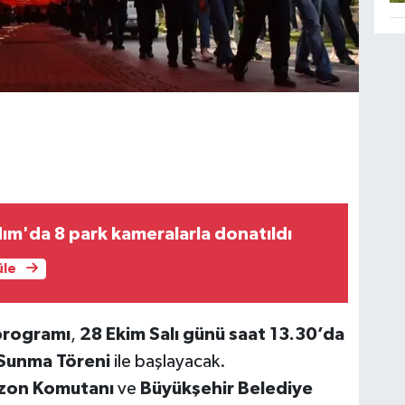
ım'da 8 park kameralarla donatıldı
üle
programı
,
28 Ekim Salı günü saat 13.30’da
Sunma Töreni
ile başlayacak.
zon Komutanı
ve
Büyükşehir Belediye